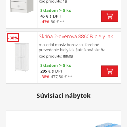
Kód produktu: 1B
>
Skladom
5 ks
45 €
s DPH
-43%
80 € **
Skriňa 2-dverová 8860B biely lak
-38%
materiál masív borovica, farebné
prevedenie biely lak šatníková skriňa
vybavená šatníkovou tyčou a
Kód produktu: 8860B
policou odporúčaný nadstavec 8861B
>
Skladom
5 ks
295 €
s DPH
-38%
477,50 € **
Súvisiaci nábytok