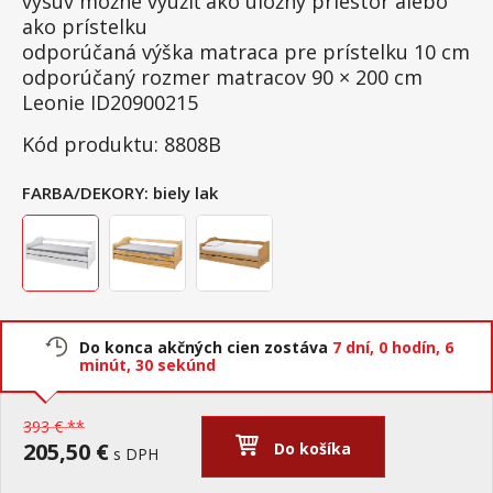
výsuv možné využiť ako úložný priestor alebo
ako prístelku
odporúčaná výška matraca pre prístelku 10 cm
odporúčaný rozmer matracov 90 × 200 cm
Leonie ID20900215
Kód produktu: 8808B
FARBA/DEKORY:
biely lak
Do konca akčných cien zostáva
7 dní,
0 hodín,
6
minút,
30 sekúnd
393 € **
205,50 €
Do košíka
s DPH