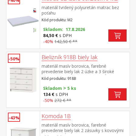
-40%
materiál tvrdený polyuretán matrac bez
poťahu
Kód produktu: M2
Skladom: 17.8.2026
84,50 €
s DPH
-40%
142,50 € **
Bielizník 918B biely lak
-50%
materiál masív borovica, farebné
prevedenie biely lak 2 úzke a 3 široké
zásuvky s kovovými pojazdmi, hĺbka
Kód produktu: 918B
zásuvky 32,5 cm
>
Skladom
5 ks
134 €
s DPH
-50%
272 € **
Komoda 1B
-43%
materiál masív borovica, farebné
prevedenie biely lak 2 zásuvky s kovovými
pojazdmi, hĺbka zásuvky 27,5 cm