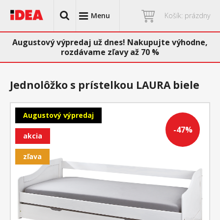
Menu
Košík: prázdny
Augustový výpredaj už dnes! Nakupujte výhodne,
rozdávame zľavy až 70 %
Jednolôžko s prístelkou LAURA biele
Augustový výpredaj
-47%
akcia
zľava