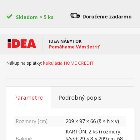
>
Doručenie
zadarmo
Skladom
5 ks
IDEA NÁBYTOK
Pomáhame Vám šetriť
Nákup na splátky:
kalkulácia HOME CREDIT
Parametre
Podrobný popis
Rozmery [cm]
209 × 97 × 66 (š × h × v)
KARTÓN: 2 ks (rozmery,
Balené
š/v/d: 29 × 8 × 209 cm, 68