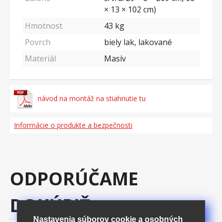
× 13 × 102 cm)
Hmotnost
43
kg
Povrch
biely lak, lakované
Materiál
Masív
návod na montáž na stiahnutie tu
Informácie o produkte a bezpečnosti
ODPORÚČAME
DOKÚPIŤ
Nastavenia súborov cookie a osobných