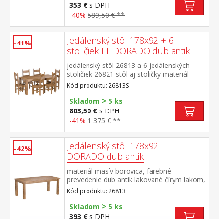
353 €
s DPH
-40%
589,50 € **
Jedálenský stôl 178x92 + 6
-41%
stoličiek EL DORADO dub antik
jedálenský stôl 26813 a 6 jedálenských
stoličiek 26821 stôl aj stoličky materiál
masív borovica, farebné prevedenie dub
Kód produktu: 26813S
antik lakované čírym lakom, vlis drevenej
>
štruktúry rozmer stola (š/h/v) 178 × 92 × 76
Skladom
5 ks
cm rozmer stoličky (š/h/v) 43 × 49 × 107
803,50 €
s DPH
cm súčasť zostavy EL DORADO
-41%
1 375 € **
Jedálenský stôl 178x92 EL
-42%
DORADO dub antik
materiál masív borovica, farebné
prevedenie dub antik lakované čírym lakom,
vlis drevenej štruktúry súčasť zostavy EL
Kód produktu: 26813
DORADO
>
Skladom
5 ks
393 €
s DPH