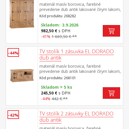
materiál masív borovica, farebné
prevedenie dub antik lakované čírym lakom,
vlis drevenej štruktúry priestor delený v
Kód produktu: 268282
pomere 2:1 v ľavej časti šatníková tyč a
polica na klobúky v pravej časti dve police, v
Skladom: 3.9.2026
dolnej časti dve zásuvky súčasť zostavy EL
982,50 €
s DPH
DORADO
-41%
1 669,50 € **
TV stolík 1 zásuvka EL DORADO
-44%
dub antik
materiál masív borovica, farebné
prevedenie dub antik lakované čírym lakom,
vlis drevenej štruktúry 1 dvierka, 1 zásuvka,
Kód produktu: 268101
1 otvorená polica súčasť zostavy EL
>
DORADO
Skladom
5 ks
245,50 €
s DPH
-44%
442 € **
TV stolík 2 zásuvky EL DORADO
-42%
dub antik
materiál masív borovica, farebné