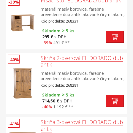
Písací stôl EL DORADO dub antik
-39%
materiál masív borovica, farebné
prevedenie dub antik lakované čírym lakom,
vlis drevenej štruktúry 2 zásuvky, 1
Kód produktu: 268331
otvorená polica súčasť zostavy EL
>
DORADO
Skladom
5 ks
295 €
s DPH
-39%
491 € **
Skriňa 2-dverová EL DORADO dub
-40%
antik
materiál masív borovica, farebné
prevedenie dub antik lakované čírym lakom,
vlis drevenej štruktúry v hornej časti
Kód produktu: 268281
šatníková tyč a polica na klobúky v dolnej
>
časti široká zásuvka súčasť zostavy EL
Skladom
5 ks
DORADO
714,50 €
s DPH
-40%
1 192 € **
Skriňa 3-dverová EL DORADO dub
-41%
antik