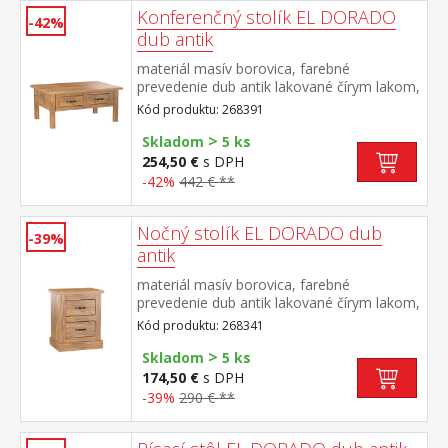
Konferenčný stolík EL DORADO
-42%
dub antik
materiál masív borovica, farebné
prevedenie dub antik lakované čírym lakom,
vlis drevenej štruktúry dve zásuvky súčasť
Kód produktu: 268391
zostavy EL DORADO
>
Skladom
5 ks
254,50 €
s DPH
-42%
442 € **
Nočný stolík EL DORADO dub
-39%
antik
materiál masív borovica, farebné
prevedenie dub antik lakované čírym lakom,
vlis drevenej štruktúry dve zásuvky súčasť
Kód produktu: 268341
zostavy EL DORADO
>
Skladom
5 ks
174,50 €
s DPH
-39%
290 € **