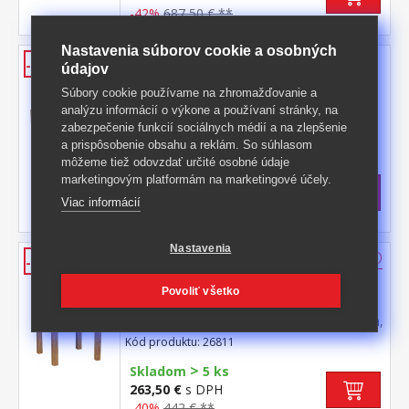
-42%
687,50 € **
Nastavenia súborov cookie a osobných
Jedálenský stôl 92x92 + 4 stoličky
-42%
údajov
EL DORADO dub antik
Súbory cookie používame na zhromažďovanie a
jedálenský stôl 26811 a 4 jedálenské
analýzu informácií o výkone a používaní stránky, na
stoličky 26821 stôl aj stoličky materiál
zabezpečenie funkcií sociálnych médií a na zlepšenie
masív borovica, farebné prevedenie dub
Kód produktu: 26811S
a prispôsobenie obsahu a reklám. So súhlasom
antik lakované čírym lakom, vlis drevenej
môžeme tiež odovzdať určité osobné údaje
>
štruktúry rozmer stola (š/h/v) 92 × 92 × 76
Skladom
5 ks
marketingovým platformám na marketingové účely.
cm rozmer stoličky (š/h/v) 43 × 49 × 107
535,50 €
s DPH
Viac informácií
cm súčasť zostavy EL DORADO
-42%
929 € **
Nastavenia
Jedálenský stôl 92x92 EL DORADO
-40%
dub antik
Povoliť všetko
materiál masív borovica, farebné
prevedenie dub antik lakované čírym lakom,
vlis drevenej štruktúry súčasť zostavy EL
Kód produktu: 26811
DORADO
>
Skladom
5 ks
263,50 €
s DPH
-40%
442 € **