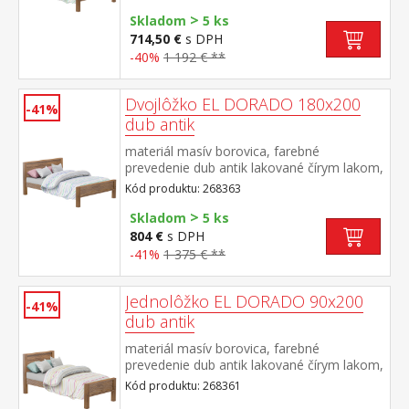
matraca odporúčaný rozmer matraca 140 ×
>
200 cm a rošt R3 súčasť zostavy EL
Skladom
5 ks
DORADO
714,50 €
s DPH
-40%
1 192 € **
Dvojlôžko EL DORADO 180x200
-41%
dub antik
materiál masív borovica, farebné
prevedenie dub antik lakované čírym lakom,
vlis drevenej štruktúry cena bez roštu a
Kód produktu: 268363
matraca odporúčaný rozmer matraca 180 ×
>
200 cm alebo 2 kusy 90 × 200 cm a rošt R4
Skladom
5 ks
alebo 2 kusy R1 súčasť zostavy EL
804 €
s DPH
DORADO
-41%
1 375 € **
Jednolôžko EL DORADO 90x200
-41%
dub antik
materiál masív borovica, farebné
prevedenie dub antik lakované čírym lakom,
vlis drevenej štruktúry cena bez roštu a
Kód produktu: 268361
matraca odporúčaný rozmer matraca 90 ×