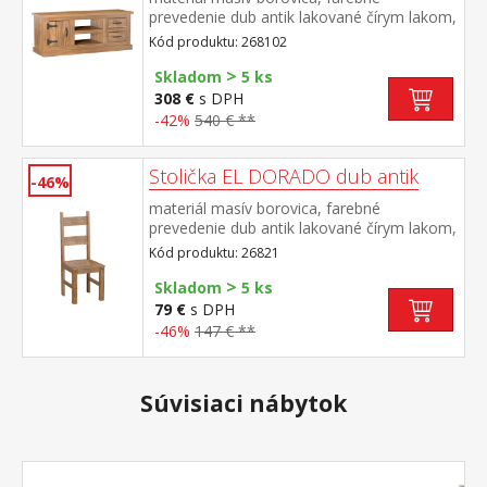
prevedenie dub antik lakované čírym lakom,
vlis drevenej štruktúry 1 dvierka, 2 zásuvky,
Kód produktu: 268102
2 otvorené police súčasť zostavy EL
>
DORADO
Skladom
5 ks
308 €
s DPH
-42%
540 € **
Stolička EL DORADO dub antik
-46%
materiál masív borovica, farebné
prevedenie dub antik lakované čírym lakom,
vlis drevenej štruktúry súčasť zostavy EL
Kód produktu: 26821
DORADO
>
Skladom
5 ks
79 €
s DPH
-46%
147 € **
Súvisiaci nábytok