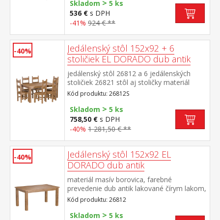
>
200 cm a rošt R1 súčasť zostavy EL
Skladom
5 ks
DORADO
536 €
s DPH
-41%
924 € **
Jedálenský stôl 152x92 + 6
-40%
stoličiek EL DORADO dub antik
jedálenský stôl 26812 a 6 jedálenských
stoličiek 26821 stôl aj stoličky materiál
masív borovica, farebné prevedenie dub
Kód produktu: 26812S
antik lakované čírym lakom, vlis drevenej
>
štruktúry rozmer stola (š/h/v) 152 × 92 × 76
Skladom
5 ks
cm rozmer stoličky (š/h/v) 43 × 49 × 107
758,50 €
s DPH
cm súčasť zostavy EL DORADO
-40%
1 281,50 € **
Jedálenský stôl 152x92 EL
-40%
DORADO dub antik
materiál masív borovica, farebné
prevedenie dub antik lakované čírym lakom,
vlis drevenej štruktúry súčasť zostavy EL
Kód produktu: 26812
DORADO
>
Skladom
5 ks