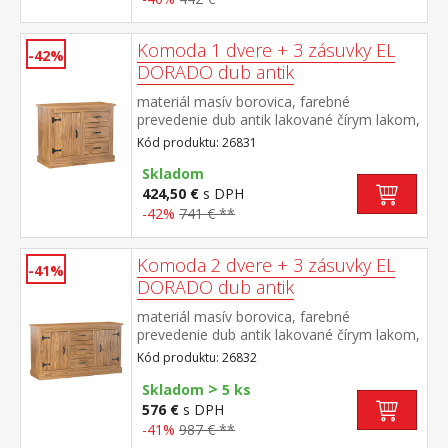
Komoda 1 dvere + 3 zásuvky EL
-42%
DORADO dub antik
materiál masív borovica, farebné
prevedenie dub antik lakované čírym lakom,
vlis drevenej štruktúry 1 dvierka, 1 polica, 3
Kód produktu: 26831
zásuvky súčasť zostavy EL DORADO
Skladom
424,50 €
s DPH
-42%
741 € **
Komoda 2 dvere + 3 zásuvky EL
-41%
DORADO dub antik
materiál masív borovica, farebné
prevedenie dub antik lakované čírym lakom,
vlis drevenej štruktúry 2 dvierka, 2 police, 3
Kód produktu: 26832
zásuvky súčasť zostavy EL DORADO
>
Skladom
5 ks
576 €
s DPH
-41%
987 € **