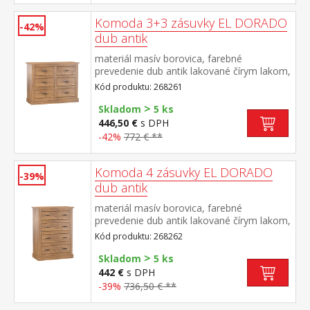
Komoda 3+3 zásuvky EL DORADO
-42%
dub antik
materiál masív borovica, farebné
prevedenie dub antik lakované čírym lakom,
vlis drevenej štruktúry šesť zásuviek súčasť
Kód produktu: 268261
zostavy EL DORADO
>
Skladom
5 ks
446,50 €
s DPH
-42%
772 € **
Komoda 4 zásuvky EL DORADO
-39%
dub antik
materiál masív borovica, farebné
prevedenie dub antik lakované čírym lakom,
vlis drevenej štruktúry štyri zásuvky súčasť
Kód produktu: 268262
zostavy EL DORADO
>
Skladom
5 ks
442 €
s DPH
-39%
736,50 € **