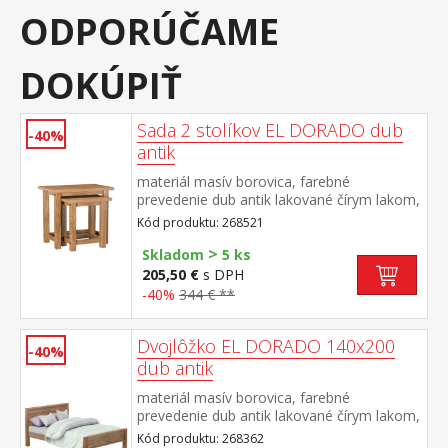
ODPORÚČAME
DOKÚPIŤ
Sada 2 stolíkov EL DORADO dub
-40%
antik
materiál masív borovica, farebné
prevedenie dub antik lakované čírym lakom,
vlis drevenej štruktúry rozmer menšieho
Kód produktu: 268521
stolíka (š/h/v) 46 × 36 × 50 cm súčasť
>
zostavy EL DORADO
Skladom
5 ks
205,50 €
s DPH
-40%
344 € **
Dvojlôžko EL DORADO 140x200
-40%
dub antik
materiál masív borovica, farebné
prevedenie dub antik lakované čírym lakom,
vlis drevenej štruktúry cena bez roštu a
Kód produktu: 268362