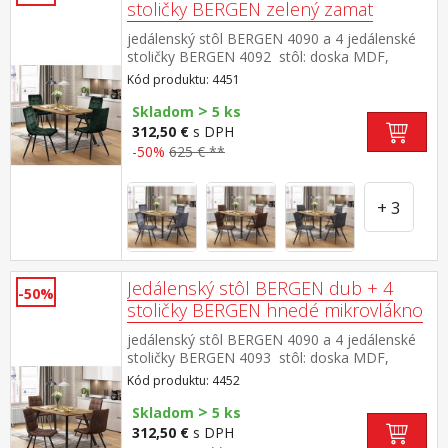
stoličky BERGEN zelený zamat
jedálenský stôl BERGEN 4090 a 4 jedálenské
stoličky BERGEN 4092 stôl: doska MDF,
farebné prevedenie dub Wotan kovová
Kód produktu: 4451
konštrukcia, farebné prevedenie
>
čierna stolička: zamatový poťah, farebné
Skladom
5 ks
prevedenie zelená kovová konštrukcia, farebné
312,50 €
s DPH
prevedenie čierna výška sedu stoličky 49
-50%
625 € **
cm rozmer stola (š/h/v) 140 × 80 × 75
cm rozmer stoličky (š/h/v) 45 × 53 × 88 cm
+ 3
Jedálenský stôl BERGEN dub + 4
-50%
stoličky BERGEN hnedé mikrovlákno
jedálenský stôl BERGEN 4090 a 4 jedálenské
stoličky BERGEN 4093 stôl: doska MDF,
farebné prevedenie dub Wotan kovová
Kód produktu: 4452
konštrukcia, farebné prevedenie
>
čierna stolička: poťah brúsená koža – imitácia
Skladom
5 ks
mikrovlákno, farebné prevedenie
312,50 €
s DPH
hnedá kovová konštrukcia, farebné prevedenie