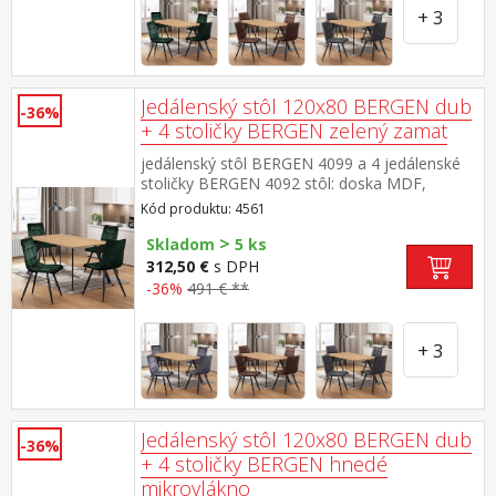
+ 3
Jedálenský stôl 120x80 BERGEN dub
-36%
+ 4 stoličky BERGEN zelený zamat
jedálenský stôl BERGEN 4099 a 4 jedálenské
stoličky BERGEN 4092 stôl: doska MDF,
farebné prevedenie dub kovová konštrukcia,
Kód produktu: 4561
farebné prevedenie čierna stolička: zamatový
>
poťah, farebné prevedenie zelená kovová
Skladom
5 ks
konštrukcia, farebné prevedenie čierna výška
312,50 €
s DPH
sedu 49 cm rozmer stola (š/h/v) 120 × 80 × 75
-36%
491 € **
cm rozmer stoličky (š/h/v) 45 × 53 × 88 cm
+ 3
Jedálenský stôl 120x80 BERGEN dub
-36%
+ 4 stoličky BERGEN hnedé
mikrovlákno