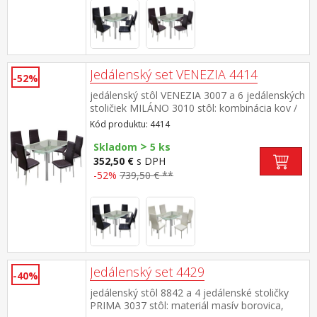
Jedálenský set VENEZIA 4414
-52%
jedálenský stôl VENEZIA 3007 a 6 jedálenských
stoličiek MILÁNO 3010 stôl: kombinácia kov /
tvrdené sklo, pochrómované nohy stolička:
Kód produktu: 4414
poťah koža – imitácia, farebné prevedenie
>
hnedá kovové pochrómované nohy, výška
Skladom
5 ks
sedu 46 cm rozmer stola (š/h/v) 150 × 90 × 76
352,50 €
s DPH
cm rozmer stoličky (š/h/v) 41 × 40 × 98 cm
-52%
739,50 € **
Jedálenský set 4429
-40%
jedálenský stôl 8842 a 4 jedálenské stoličky
PRIMA 3037 stôl: materiál masív borovica,