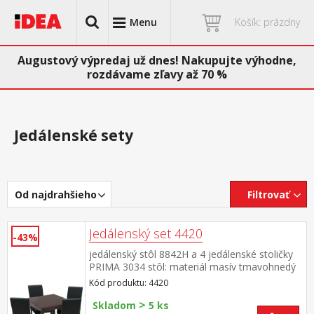
Menu
Košík: prázdny
Augustový výpredaj už dnes! Nakupujte výhodne,
rozdávame zľavy až 70 %
Jedálenské sety
Od najdrahšieho
Filtrovať
Jedálenský set 4420
-43%
jedálenský stôl 8842H a 4 jedálenské stoličky
PRIMA 3034 stôl: materiál masív tmavohnedý
lak stolička: nohy materiál masív, farebné
Kód produktu: 4420
prevedenie tmavohnedý lak poťah koža –
>
imitácia, farebné prevedenie čierna, výška sedu
Skladom
5 ks