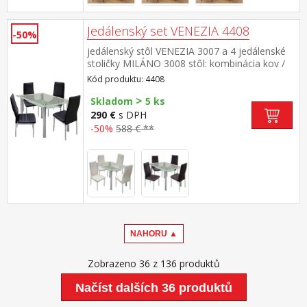
Jedálenský set VENEZIA 4408
-50%
jedálenský stôl VENEZIA 3007 a 4 jedálenské
stoličky MILÁNO 3008 stôl: kombinácia kov /
tvrdené sklo, pochrómované nohy stolička:
Kód produktu: 4408
poťah koža – imitácia, farebné prevedenie
>
čierna kovové pochrómované nohy, výška
Skladom
5 ks
sedu 46 cm rozmer stola (š/h/v) 150 × 90 × 76
290 €
s DPH
cm rozmer stoličky (š/h/v) 41 × 40 × 98 cm
-50%
588 € **
NAHORU ▲
Zobrazeno 36 z 136 produktů
Načíst dalších 36 produktů