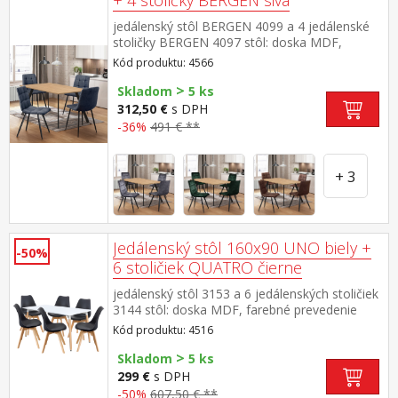
+ 4 stoličky BERGEN sivá
jedálenský stôl BERGEN 4099 a 4 jedálenské
stoličky BERGEN 4097 stôl: doska MDF,
farebné prevedenie dub kovová konštrukcia,
Kód produktu: 4566
farebné prevedenie čierna stolička: textilný
>
poťah, farebné prevedenie antracitová kovová
Skladom
5 ks
konštrukcia, farebné prevedenie čierna výška
312,50 €
s DPH
sedu stoličky 49,5 cm rozmer stola (š/h/v) 120
-36%
491 € **
× 80 × 75 cm rozmer stoličky (š/h/v) 44 × 55 ×
88 cm
+ 3
Jedálenský stôl 160x90 UNO biely +
-50%
6 stoličiek QUATRO čierne
jedálenský stôl 3153 a 6 jedálenských stoličiek
3144 stôl: doska MDF, farebné prevedenie
biela kovová konštrukcia, farebné prevedenie
Kód produktu: 4516
biela okrúhle nohy, materiál masív
>
buk nastaviteľné plastové klzáky s
Skladom
5 ks
pochrómovanou krytkou stolička: korpus PP,
299 €
s DPH
sedák koža – imitácia, farebné prevedenie
-50%
607,50 € **