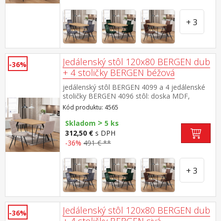
rozmer stola (š/h/v) 120 × 80 × 75 cm rozmer
stoličky (š/h/v) 45 × 53 × 88 cm
+ 3
Jedálenský stôl 120x80 BERGEN dub
-36%
+ 4 stoličky BERGEN béžová
jedálenský stôl BERGEN 4099 a 4 jedálenské
stoličky BERGEN 4096 stôl: doska MDF,
farebné prevedenie dub kovová konštrukcia,
Kód produktu: 4565
farebné prevedenie čierna stolička: textilný
>
poťah, farebné prevedenie béžová kovová
Skladom
5 ks
konštrukcia, farebné prevedenie čierna výška
312,50 €
s DPH
sedu stoličky 49,5 cm rozmer stola (š/h/v) 120
-36%
491 € **
× 80 × 75 cm rozmer stoličky (š/h/v) 44 × 55 ×
88 cm
+ 3
Jedálenský stôl 120x80 BERGEN dub
-36%