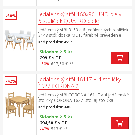
čierna nohy masív buk, výška sedu stoličky 46
cm rozmer stola (š/h/v): 160 × 90 × 74
cm rozmer stoličky (š/h/v): 49 × 54 × 83 cm
Jedálenský stôl 160x90 UNO biely +
-50%
6 stoličiek QUATRO biele
jedálenský stôl 3153 a 6 jedálenských stoličiek
3148 stôl: doska MDF, farebné prevedenie
biela kovová konštrukcia, farebné prevedenie
Kód produktu: 4517
biela okrúhle nohy, materiál masív
>
buk nastaviteľné plastové klzáky s
Skladom
5 ks
pochrómovanou krytkou stolička: korpus PP,
299 €
s DPH
sedák koža – imitácia, farebné prevedenie
-50%
607,50 € **
biela nohy masív buk, výška sedu stoličky 46
cm rozmer stola (š/h/v): 160 × 90 × 74
cm rozmer stoličky (š/h/v): 49 × 54 × 83 cm
Jedálenský stôl 16117 + 4 stoličky
-42%
1627 CORONA 2
jedálenský stôl CORONA 16117 a 4 jedálenské
stoličky CORONA 1627 stôl aj stolička
materiál masív borovica voskovaná v
Kód produktu: 4480
medovom odtieni rozmer stola (š/h/v) 78 × 78
>
× 75 cm rozmer stoličky (š/h/v) 42 × 47 × 100
Skladom
5 ks
cm súčasť zostavy Corona 2
294,50 €
s DPH
-42%
513 € **