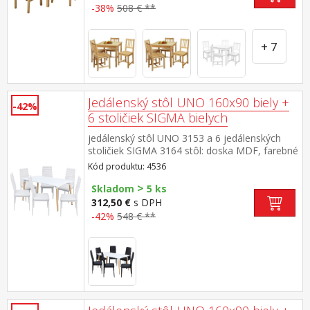
-38%
508 € **
+ 7
Jedálenský stôl UNO 160x90 biely +
-42%
6 stoličiek SIGMA bielych
jedálenský stôl UNO 3153 a 6 jedálenských
stoličiek SIGMA 3164 stôl: doska MDF, farebné
prevedenie biela kovová konštrukcia, farebné
Kód produktu: 4536
prevedenie biela okrúhle nohy, materiál masív
>
buk stolička: poťah koža – imitácia, farebné
Skladom
5 ks
prevedenie biela kovové nohy a konštrukcia,
312,50 €
s DPH
výška sedu stoličky 47 cm rozmer stola (š/h/v)
-42%
548 € **
160 × 90 × 74 cm rozmer stoličky (š/h/v) 42 ×
41 × 98 cm