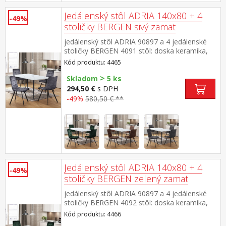
Jedálenský stôl ADRIA 140x80 + 4
-49%
stoličky BERGEN sivý zamat
jedálenský stôl ADRIA 90897 a 4 jedálenské
stoličky BERGEN 4091 stôl: doska keramika,
farebné prevedenie imitácia mramoru kovová
Kód produktu: 4465
konštrukcia, farebné prevedenie
>
čierna stolička: zamatový poťah, farebné
Skladom
5 ks
prevedenie sivá kovová konštrukcia, farebné
294,50 €
s DPH
prevedenie čierna výška sedu stoličky 49
-49%
580,50 € **
cm rozmer stola (š/h/v) 140 × 70 × 75
cm rozmer stoličky (š/h/v) 45 × 53 × 88 cm
Jedálenský stôl ADRIA 140x80 + 4
-49%
stoličky BERGEN zelený zamat
jedálenský stôl ADRIA 90897 a 4 jedálenské
stoličky BERGEN 4092 stôl: doska keramika,
farebné prevedenie imitácia mramoru kovová
Kód produktu: 4466
konštrukcia, farebné prevedenie