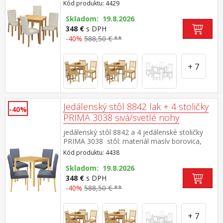
lakované prevedenie stolička: nohy materiál
Kód produktu: 4429
masív, farebné prevedenie číry lak poťah koža
– imitácia, farebné prevedenie biela, výška
Skladom: 19.8.2026
sedu 47 cm rozmer stola (š/h/v) 75 × 75 × 73
348 €
s DPH
cm rozmer stoličky (š/h/v) 45 × 55 × 90 cm
-40%
588,50 € **
+ 7
Jedálenský stôl 8842 lak + 4 stoličky
-40%
PRIMA 3038 sivá/svetlé nohy
jedálenský stôl 8842 a 4 jedálenské stoličky
PRIMA 3038 stôl: materiál masív borovica,
lakované prevedenie stolička: textilný poťah,
Kód produktu: 4438
farebné prevedenie sivá nohy materiál masív,
lakované prevedenie výška sedu stoličky 47
Skladom: 19.8.2026
cm rozmer stola (š/h/v): 75 × 75 × 73 cm
348 €
s DPH
rozmer stoličky (š/h/v): 45 × 55 × 90 cm
-40%
588,50 € **
+ 7