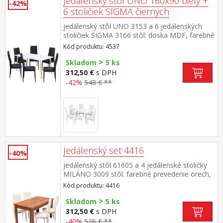
Jedálenský stôl UNO 160x90 biely +
-42%
6 stoličiek SIGMA čiernych
jedálenský stôl UNO 3153 a 6 jedálenských
stoličiek SIGMA 3166 stôl: doska MDF, farebné
prevedenie biela kovová konštrukcia, farebné
Kód produktu: 4537
prevedenie biela okrúhle nohy, materiál masív
>
buk stolička: poťah koža – imitácia, farebné
Skladom
5 ks
prevedenie čierna kovové nohy a konštrukcia,
312,50 €
s DPH
výška sedu stoličky 47 cm rozmer stola (š/h/v)
-42%
548 € **
160 × 90 × 74 cm rozmer stoličky (š/h/v) 42 ×
41 × 98 cm
Jedálenský set 4416
-40%
jedálenský stôl 61605 a 4 jedálenské stoličky
MILÁNO 3009 stôl: farebné prevedenie orech,
rozložiteľný výsuvný diel 42 cm, rozmer
Kód produktu: 4416
rozloženého stola (š/h/v) 180 × 80 × 76
>
cm stolička: poťah koža – imitácia, farebné
Skladom
5 ks
prevedenie krémovo biela kovové
312,50 €
s DPH
pochrómované nohy, výška sedu 46
-40%
526 € **