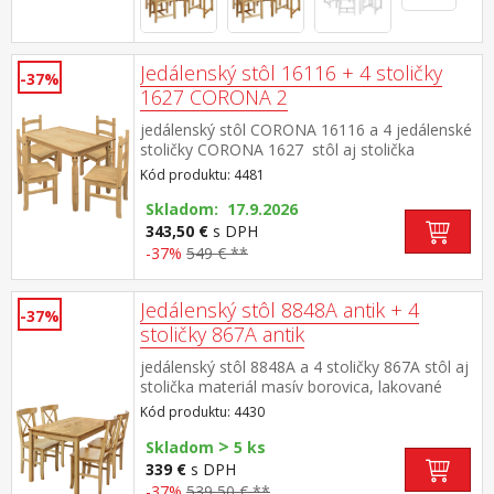
Jedálenský stôl 16116 + 4 stoličky
-37%
1627 CORONA 2
jedálenský stôl CORONA 16116 a 4 jedálenské
stoličky CORONA 1627 stôl aj stolička
materiál masív borovica voskovaná v
Kód produktu: 4481
medovom odtieni rozmer stola (š/h/v) 118 ×
79 × 75 cm rozmer stoličky (š/h/v) 42 × 47 ×
Skladom: 17.9.2026
100 cm súčasť zostavy Corona 2
343,50 €
s DPH
-37%
549 € **
Jedálenský stôl 8848A antik + 4
-37%
stoličky 867A antik
jedálenský stôl 8848A a 4 stoličky 867A stôl aj
stolička materiál masív borovica, lakované
prevedenie v tóne antik výška sedu stoličky
Kód produktu: 4430
45,5 cm rozmer stola (š/h/v): 118 × 75 × 73
>
cm rozmer stoličky (š/h/v): 42 × 42 × 91 cm
Skladom
5 ks
339 €
s DPH
-37%
539,50 € **