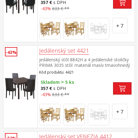
47 cm rozmer stola (š/h/v) 75 × 75 × 73 cm
357 €
s DPH
rozmer stoličky (š/h/v) 45 × 55 × 90 cm
-43%
633 € **
+ 7
Jedálenský set 4421
-43%
jedálenský stôl 8842H a 4 jedálenské stoličky
PRIMA 3035 stôl: materiál masív tmavohnedý
lak stolička: nohy materiál masív, farebné
Kód produktu: 4421
prevedenie tmavohnedý lak poťah koža –
>
imitácia, farebné prevedenie hnedá, výška
Skladom
5 ks
sedu 47 cm rozmer stola (š/h/v) 75 × 75 × 73
357 €
s DPH
cm rozmer stoličky (š/h/v) 45 × 55 × 90 cm
-43%
633 € **
+ 7
Jedálenský set VENEZIA 4412