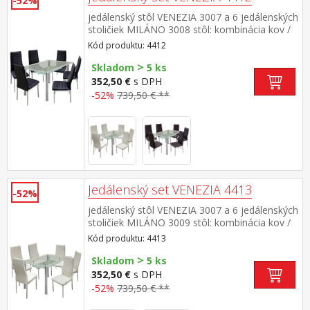
-52%
jedálenský stôl VENEZIA 3007 a 6 jedálenských
stoličiek MILÁNO 3008 stôl: kombinácia kov /
tvrdené sklo, pochrómované nohy stolička:
Kód produktu: 4412
poťah koža – imitácia, farebné prevedenie
>
čierna kovové pochrómované nohy, výška
Skladom
5 ks
sedu 46 cm rozmer stola (š/h/v) 150 × 90 × 76
352,50 €
s DPH
cm rozmer stoličky (š/h/v) 41 × 40 × 98 cm
-52%
739,50 € **
Jedálenský set VENEZIA 4413
-52%
jedálenský stôl VENEZIA 3007 a 6 jedálenských
stoličiek MILÁNO 3009 stôl: kombinácia kov /
tvrdené sklo, pochrómované nohy stolička:
Kód produktu: 4413
poťah koža – imitácia, farebné prevedenie
>
krémovo biela kovové pochrómované nohy,
Skladom
5 ks
výška sedu 46 cm rozmer stola (š/h/v) 150 ×
352,50 €
s DPH
90 × 76 cm rozmer stoličky (š/h/v) 41 × 40 × 98
-52%
739,50 € **
cm