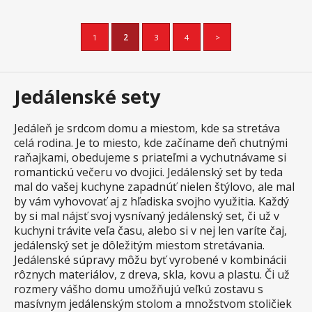
1
2
3
4
>
Jedálenské sety
Jedáleň je srdcom domu a miestom, kde sa stretáva
celá rodina. Je to miesto, kde začíname deň chutnými
raňajkami, obedujeme s priateľmi a vychutnávame si
romantickú večeru vo dvojici. Jedálenský set by teda
mal do vašej kuchyne zapadnúť nielen štýlovo, ale mal
by vám vyhovovať aj z hľadiska svojho využitia. Každý
by si mal nájsť svoj vysnívaný jedálenský set, či už v
kuchyni trávite veľa času, alebo si v nej len varíte čaj,
jedálenský set je dôležitým miestom stretávania.
Jedálenské súpravy môžu byť vyrobené v kombinácii
rôznych materiálov, z dreva, skla, kovu a plastu. Či už
rozmery vášho domu umožňujú veľkú zostavu s
masívnym jedálenským stolom a množstvom stoličiek