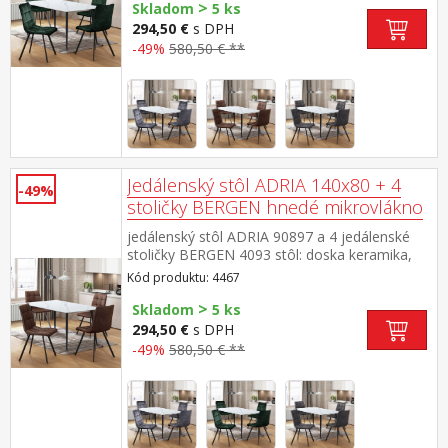
>
čierna stolička: zamatový poťah, farebné
Skladom
5 ks
prevedenie zelená kovová konštrukcia, farebné
294,50 €
s DPH
prevedenie čierna výška sedu stoličky 49
-49%
580,50 € **
cm rozmer stola (š/h/v) 140 × 70 × 75
cm rozmer stoličky (š/h/v) 45 × 53 × 88 cm
Jedálenský stôl ADRIA 140x80 + 4
-49%
stoličky BERGEN hnedé mikrovlákno
jedálenský stôl ADRIA 90897 a 4 jedálenské
stoličky BERGEN 4093 stôl: doska keramika,
farebné prevedenie imitácia mramoru kovová
Kód produktu: 4467
konštrukcia, farebné prevedenie
>
čierna stolička: poťah brúsená koža – imitácia
Skladom
5 ks
mikrovlákno, farebné prevedenie
294,50 €
s DPH
hnedá kovová konštrukcia, farebné prevedenie
-49%
580,50 € **
čierna výška sedu stoličky 51 cm rozmer stola
(š/h/v) 140 × 70 × 75 cm rozmer stoličky (š/h/v)
45 × 53 × 88 cm