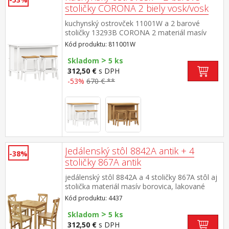
stoličky CORONA 2 biely vosk/vosk
kuchynský ostrovček 11001W a 2 barové
stoličky 13293B CORONA 2 materiál masív
borovica voskovaná v bielom a medovom
Kód produktu: 811001W
odtieni rozmer ostrovčeka (š/h/v) 126 × 77 ×
>
91 cm, 1 polica rozmer barovej stoličky (š/h/v)
Skladom
5 ks
44 × 30 × 63 cm súčasť zostavy Corona 2
312,50 €
s DPH
-53%
670 € **
Jedálenský stôl 8842A antik + 4
-38%
stoličky 867A antik
jedálenský stôl 8842A a 4 stoličky 867A stôl aj
stolička materiál masív borovica, lakované
prevedenie v tóne antik výška sedu stoličky
Kód produktu: 4437
45,5 cm rozmer stola (š/h/v): 75 × 75 × 73
>
cm rozmer stoličky (š/h/v): 42 × 42 × 91 cm
Skladom
5 ks
312,50 €
s DPH