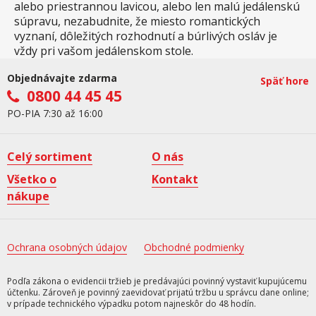
alebo priestrannou lavicou, alebo len malú jedálenskú
súpravu, nezabudnite, že miesto romantických
vyznaní, dôležitých rozhodnutí a búrlivých osláv je
vždy pri vašom jedálenskom stole.
Objednávajte zdarma
Späť hore
0800 44 45 45
PO-PIA 7:30 až 16:00
Celý sortiment
O nás
Všetko o
Kontakt
nákupe
Ochrana osobných údajov
Obchodné podmienky
Podľa zákona o evidencii tržieb je predávajúci povinný vystaviť kupujúcemu
účtenku. Zároveň je povinný zaevidovať prijatú tržbu u správcu dane online;
v prípade technického výpadku potom najneskôr do 48 hodín.