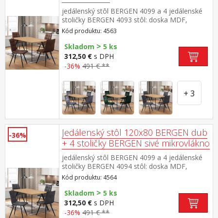
jedálenský stôl BERGEN 4099 a 4 jedálenské
stoličky BERGEN 4093 stôl: doska MDF,
farebné prevedenie dub kovová konštrukcia,
Kód produktu: 4563
farebné prevedenie čierna stolička: poťah
>
brúsená koža – imitácia mikrovlákno, farebné
Skladom
5 ks
prevedenie hnedá kovová konštrukcia, farebné
312,50 €
s DPH
prevedenie čierna výška sedu 51 cm rozmer
-36%
491 € **
stola (š/h/v) 120 × 80 × 75 cm rozmer stoličky
(š/h/v) 45 × 53 × 88 cm
+ 3
Jedálenský stôl 120x80 BERGEN dub
-36%
+ 4 stoličky BERGEN sivé mikrovlákno
jedálenský stôl BERGEN 4099 a 4 jedálenské
stoličky BERGEN 4094 stôl: doska MDF,
farebné prevedenie dub kovová konštrukcia,
Kód produktu: 4564
farebné prevedenie čierna stolička: poťah
>
brúsená koža – imitácia mikrovlákno, farebné
Skladom
5 ks
prevedenie antracitová kovová konštrukcia,
312,50 €
s DPH
farebné prevedenie čierna výška sedu 51 cm
-36%
491 € **