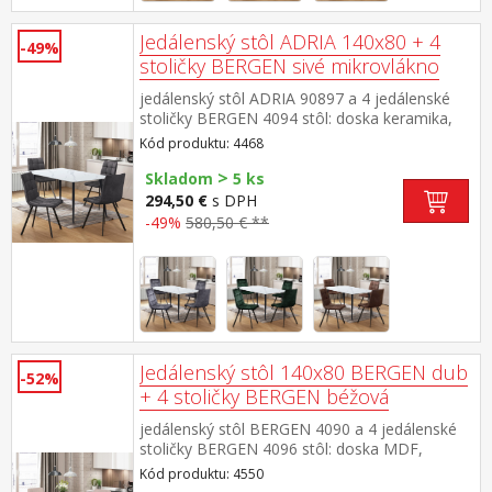
Jedálenský stôl ADRIA 140x80 + 4
-49%
stoličky BERGEN sivé mikrovlákno
jedálenský stôl ADRIA 90897 a 4 jedálenské
stoličky BERGEN 4094 stôl: doska keramika,
farebné prevedenie imitácia mramoru kovová
Kód produktu: 4468
konštrukcia, farebné prevedenie
>
čierna stolička: poťah brúsená koža – imitácia
Skladom
5 ks
mikrovlákno, farebné prevedenie
294,50 €
s DPH
antracitová kovová konštrukcia, farebné
-49%
580,50 € **
prevedenie čierna výška sedu stoličky 51
cm rozmer stola (š/h/v) 140 × 70 × 75
cm rozmer stoličky (š/h/v) 45 × 53 × 88 cm
Jedálenský stôl 140x80 BERGEN dub
-52%
+ 4 stoličky BERGEN béžová
jedálenský stôl BERGEN 4090 a 4 jedálenské
stoličky BERGEN 4096 stôl: doska MDF,
farebné prevedenie dub Wotan kovová
Kód produktu: 4550
konštrukcia, farebné prevedenie čierna