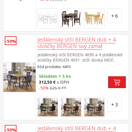
+ 6
Jedálenský stôl BERGEN dub + 4
-50%
stoličky BERGEN sivý zamat
jedálenský stôl BERGEN 4090 a 4 jedálenské
stoličky BERGEN 4091 stôl: doska MDF,
farebné prevedenie dub Wotan kovová
Kód produktu: 4450
konštrukcia, farebné prevedenie
>
čierna stolička: zamatový poťah, farebné
Skladom
5 ks
prevedenie sivá kovová konštrukcia, farebné
312,50 €
s DPH
prevedenie čierna výška sedu stoličky 49
-50%
625 € **
cm rozmer stola (š/h/v) 140 × 80 × 75
cm rozmer stoličky (š/h/v) 45 × 53 × 88 cm
+ 3
Jedálenský stôl BERGEN dub + 4
-50%