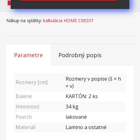
Pomáhame Vám šetriť
Nákup na splátky:
kalkulácia HOME CREDIT
Parametre
Podrobný popis
Rozmery v popise (š × h
Rozmery [cm]
× v)
Balené
KARTÓN: 2 ks
Hmotnost
34
kg
Povrch
lakované
Materiál
Lamino a ostatné