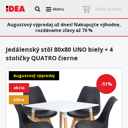
Menu
Košík: prázdny
Augustový výpredaj už dnes! Nakupujte výhodne,
rozdávame zľavy až 70 %
Jedálenský stôl 80x80 UNO biely + 4
stoličky QUATRO čierne
Augustový výpredaj
-51%
akcia
zľava