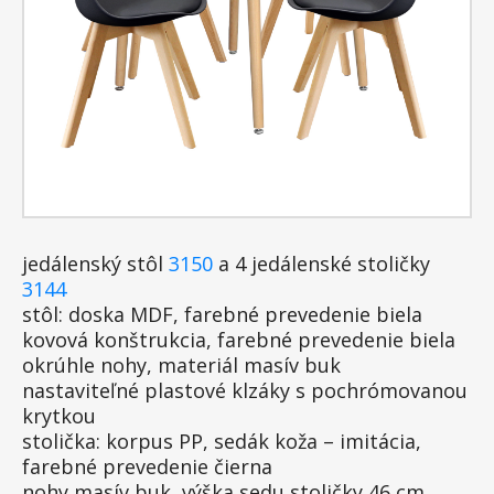
jedálenský stôl
3150
a 4 jedálenské stoličky
3144
stôl: doska MDF, farebné prevedenie biela
kovová konštrukcia, farebné prevedenie biela
okrúhle nohy, materiál masív buk
nastaviteľné plastové klzáky s pochrómovanou
krytkou
stolička: korpus PP, sedák koža – imitácia,
farebné prevedenie čierna
nohy masív buk, výška sedu stoličky 46 cm