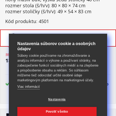
rozmer stola (š/h/v): 80 × 80 × 74 cm
rozmer stoličky (š/h/v): 49 × 54 × 83 cm
Kód produktu: 4501
Do konca akčných cien zostáva
6 dní,
14 hodín,
51 minút,
41 sekúnd
Nastavenia súborov cookie a osobných
údajov
388,50 € **
Súbory cookie používame na zhromažďovanie a
189 €
Do košíka
analýzu informácií o výkone a používaní stránky, na
s DPH
zabezpečenie funkcií sociálnych médií a na zlepšenie
a prispôsobenie obsahu a reklám. So súhlasom
môžeme tiež odovzdať určité osobné údaje
marketingovým platformám na marketingové účely.
>
Doručenie
zadarmo
Skladom
5 ks
Viac informácií
pri objednávke nad
190 €
Nastavenia
Povoliť všetko
IDEA NÁBYTOK