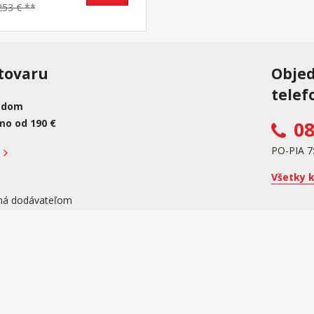
253 € **
tovaru
Obje
telef
adom
mo od 190 €
08
PO-PIA 7
Všetky 
ná dodávateľom
kupujúcemu účtenku. Zároveň je povinný zaevidovať prijatú tržbu u správcu dan