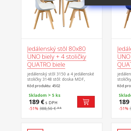
Jedálenský stôl 80x80
Jedá
UNO biely + 4 stoličky
UNO b
QUATRO biele
QUAT
jedálenský stôl 3150 a 4 jedálenské
jedálen
stoličky 3148 stôl: doska MDF,
stoličk
farebné prevedenie biela kovová
farebné
Kód produktu: 4502
Kód pro
konštrukcia, farebné prevedenie
konštru
>
biela okrúhle nohy, materiál masív
biela o
Skladom
5 ks
Skla
buk nastaviteľné plastové klzáky s
buk nas
189 €
189 
s DPH
pochrómovanou krytkou stolička:
pochró
-51%
388,50 € **
-51%
korpus PP, sedák koža – imitácia,
korpus 
farebné prevedenie biela nohy
farebn
masív buk, výška sedu stoličky 46
masív b
cm rozmer stola (š/h/v): 80 × 80 ×
cm rozm