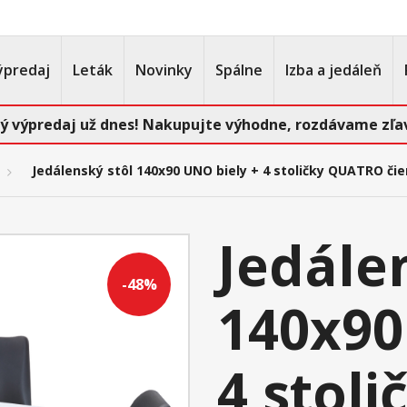
ýpredaj
Leták
Novinky
Spálne
Izba a jedáleň
ý výpredaj už dnes! Nakupujte výhodne, rozdávame zľav
Jedálenský stôl 140x90 UNO biely + 4 stoličky QUATRO čie
Jedále
-48%
140x90
4 stol