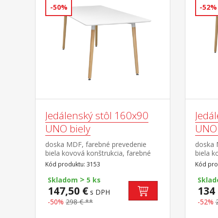
74 cm rozmer stoličky (š/h/v): 49 ×
74 cm r
-50%
-52%
54 × 83 cm
54 × 8
Jedálenský stôl 160x90
Jedá
UNO biely
UNO 
doska MDF, farebné prevedenie
doska 
biela kovová konštrukcia, farebné
biela k
prevedenie biela okrúhle nohy,
prevede
Kód produktu: 3153
Kód pro
materiál masív buk nastaviteľné
materiá
>
plastové klzáky s pochrómovanou
plasto
Skladom
5 ks
Skla
krytkou
krytko
147,50 €
134 
s DPH
-50%
298 € **
-52%