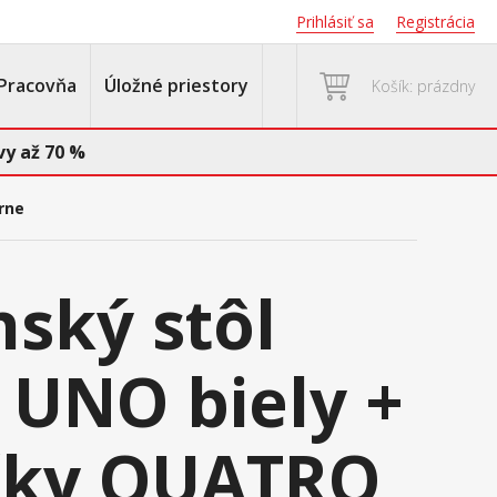
Prihlásiť sa
Registrácia
Pracovňa
Úložné priestory
Košík: prázdny
y až 70 %
rne
nský stôl
 UNO biely +
ičky QUATRO