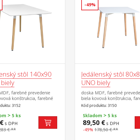
ozmer stoličky (š/h/v): 49 ×
74 cm rozmer stoličky (š/h/v)
-49%
3 cm
54 × 83 cm
lenský stôl 140x90
Jedálenský stôl 80x
biely
UNO biely
MDF, farebné prevedenie
doska MDF, farebné prevede
ovová konštrukcia, farebné
biela kovová konštrukcia, fa
nie biela okrúhle nohy,
prevedenie biela okrúhle noh
duktu: 3152
Kód produktu: 3150
l masív buk nastaviteľné
materiál masív buk nastavite
>
>
vé klzáky s pochrómovanou
plastové klzáky s pochrómo
dom
5 ks
Skladom
5 ks
u
krytkou
€
89,50 €
s DPH
s DPH
283 € **
-49%
178,50 € **