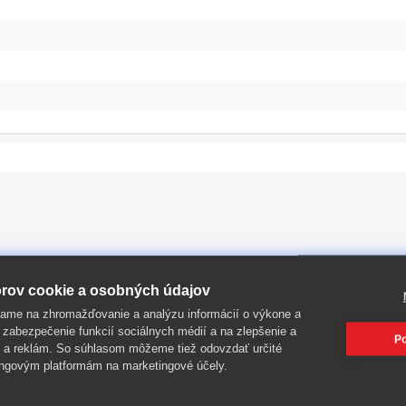
PIŤ
rov cookie a osobných údajov
ame na zhromažďovanie a analýzu informácií o výkone a
 zabezpečenie funkcií sociálnych médií a na zlepšenie a
Po
 a reklám. So súhlasom môžeme tiež odovzdať určité
-52%
ngovým platformám na marketingové účely.