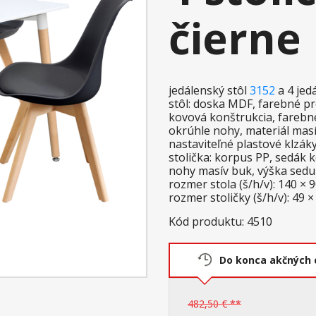
čierne
jedálenský stôl
3152
a 4 jed
stôl: doska MDF, farebné p
kovová konštrukcia, farebn
okrúhle nohy, materiál mas
nastaviteľné plastové klz
stolička: korpus PP, sedák 
nohy masív buk, výška sedu
rozmer stola (š/h/v): 140 × 
rozmer stoličky (š/h/v): 49 ×
Kód produktu: 4510
Do konca akčných 
482,50 € **