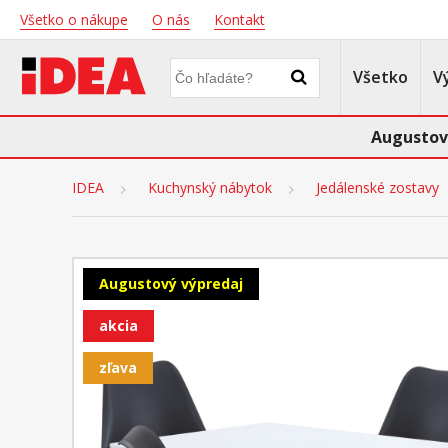
Všetko o nákupe
O nás
Kontakt
Všetko
V
Augustov
IDEA
Kuchynský nábytok
Jedálenské zostavy
Augustový výpredaj
akcia
zľava