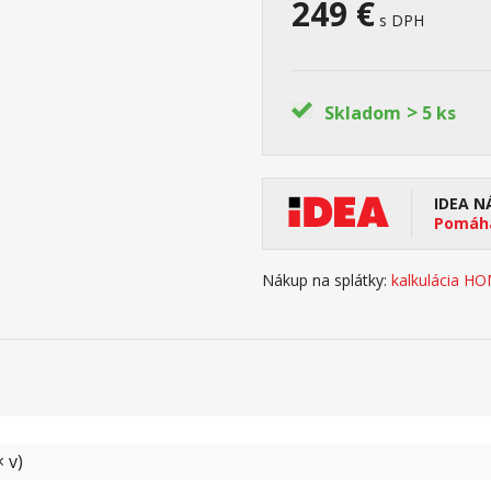
249 €
s DPH
>
Skladom
5 ks
IDEA N
Pomáha
Nákup na splátky:
kalkulácia H
 v)