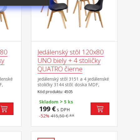
x80
Jedálenský stôl 120x80
ky
UNO biely + 4 stoličky
QUATRO čierne
álenské
jedálenský stôl 3151 a 4 jedálenské
F,
stoličky 3144 stôl: doska MDF,
vová
farebné prevedenie biela kovová
Kód produktu: 4505
nie
konštrukcia, farebné prevedenie
>
 masív
biela okrúhle nohy, materiál masív
Skladom
5 ks
áky s
buk nastaviteľné plastové klzáky s
199 €
s DPH
ička:
pochrómovanou krytkou stolička:
-52%
415,50 € **
ácia,
korpus PP, sedák koža – imitácia,
hy
farebné prevedenie čierna nohy
ky 46
masív buk, výška sedu stoličky 46
 × 80 ×
cm rozmer stola (š/h/v): 120 × 80 ×