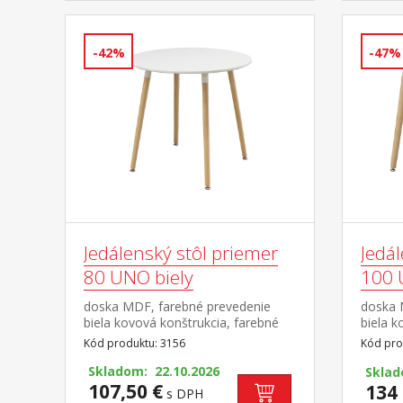
-42%
-47%
Jedálenský stôl priemer
Jedál
80 UNO biely
100 
doska MDF, farebné prevedenie
doska 
biela kovová konštrukcia, farebné
biela k
prevedenie biela okrúhle nohy,
prevede
Kód produktu: 3156
Kód pro
materiál masív buk nastaviteľné
materiá
plastové klzáky s pochrómovanou
Skladom: 22.10.2026
plasto
Skla
krytkou
107,50 €
krytko
134 
s DPH