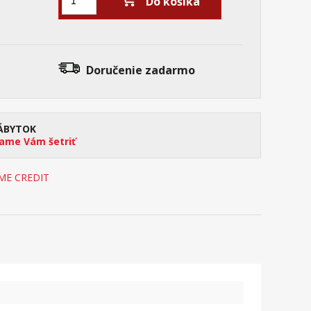
Do košíka
Doručenie
zadarmo
ÁBYTOK
me Vám šetriť
OME CREDIT