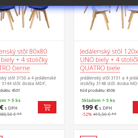
lenský stôl 80x80
Jedálenský stôl 120
iely + 4 stoličky
UNO biely + 4 stolič
RO čierne
QUATRO biele
ský stôl 3150 a 4 jedálenské
jedálenský stôl 3151 a 4 jed
y 3144 stôl: doska MDF,
stoličky 3148 stôl: doska MD
 prevedenie biela kovová
farebné prevedenie biela ko
duktu: 4501
Kód produktu: 4506
kcia, farebné prevedenie
konštrukcia, farebné prevede
>
>
krúhle nohy, materiál masív
biela okrúhle nohy, materiál
dom
5 ks
Skladom
5 ks
taviteľné plastové klzáky s
buk nastaviteľné plastové klz
€
199 €
s DPH
s DPH
movanou krytkou stolička:
pochrómovanou krytkou stol
388,50 € **
-52%
415,50 € **
PP, sedák koža – imitácia,
korpus PP, sedák koža – imit
é prevedenie čierna nohy
farebné prevedenie biela no
uk, výška sedu stoličky 46
masív buk, výška sedu stolič
er stola (š/h/v): 80 × 80 ×
cm rozmer stola (š/h/v): 120