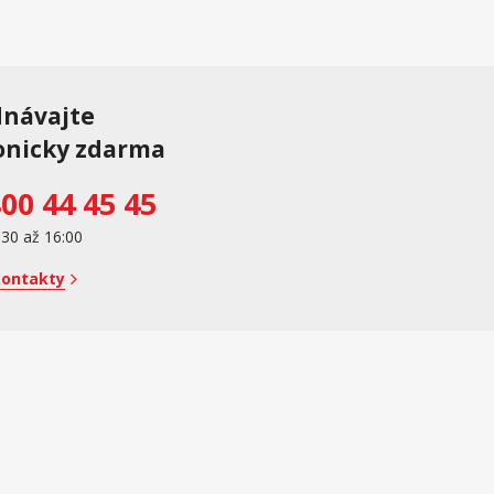
dnávajte
onicky zdarma
00 44 45 45
:30 až 16:00
kontakty
e online; v prípade technického výpadku potom najneskôr do 48