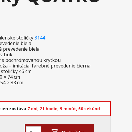
álenské stoličky
3144
revedenie biela
é prevedenie biela
ív buk
áky s pochrómovanou krytkou
koža – imitácia, farebné prevedenie čierna
 stoličky 46 cm
90 × 74 cm
 54 × 83 cm
cien zostáva
7 dní,
21 hodín,
9 minút,
49 sekúnd