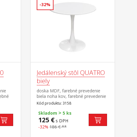
: 49 ×
74 cm rozmer stoličky (š/h/v): 49 ×
-32%
54 × 83 cm
80
Jedálenský stôl QUATRO
biely
nie
doska MDF, farebné prevedenie
rebné
biela noha kov, farebné prevedenie
y,
biela vhodná kombinácia so
Kód produktu: 3158
ľné
stoličkami UNO
>
vanou
Skladom
5 ks
125 €
s DPH
-32%
186 € **