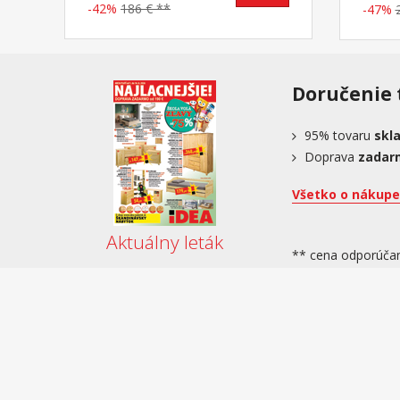
-42%
186 € **
-47%
Doručenie 
95%
tovaru
skl
Doprava
zadar
Všetko o nákupe
Aktuálny leták
** cena odporúča
Ochrana osobných údajov
Obchodné podmienky
Podľa zákona o evidencii tržieb je predávajúci povinný vystaviť 
hodín.