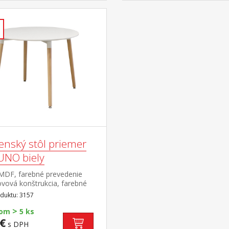
enský stôl priemer
UNO biely
MDF, farebné prevedenie
ovová konštrukcia, farebné
nie biela okrúhle nohy,
duktu: 3157
l masív buk nastaviteľné
>
vé klzáky s pochrómovanou
dom
5 ks
u
€
s DPH