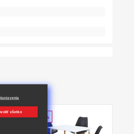
Nastavenia
voliť všetko
-52%