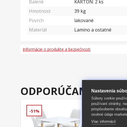
Balené
KARTÓN: 2 ks
Hmotnost
39
kg
Povrch
lakované
Materiál
Lamino a ostatné
Informácie o produkte a bezpečnosti
ODPORÚČAME DOKÚ
Nastavenia súbo
Súbory cookie použív
používaní stránky, na
prispôsobenie obsahu
-51%
-51%
osobné údaje marketi
Viac informácií