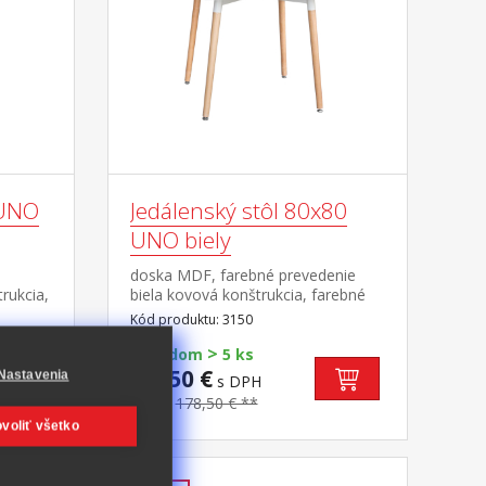
 UNO
Jedálenský stôl 80x80
UNO biely
é
doska MDF, farebné prevedenie
rukcia,
biela kovová konštrukcia, farebné
cm
prevedenie biela okrúhle nohy,
Kód produktu: 3150
mi UNO
materiál masív buk nastaviteľné
>
plastové klzáky s pochrómovanou
Skladom
5 ks
krytkou
89,50 €
Nastavenia
s DPH
-49%
178,50 € **
voliť všetko