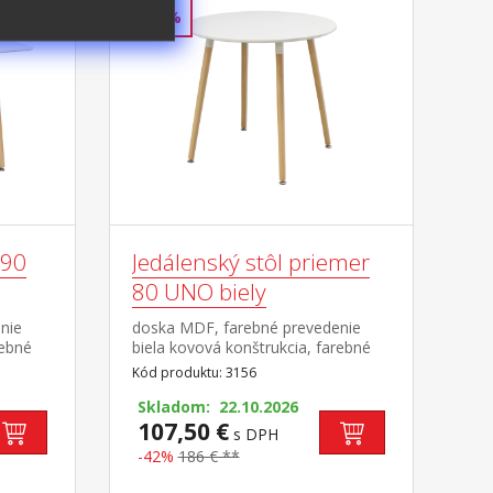
-42%
x90
Jedálenský stôl priemer
80 UNO biely
nie
doska MDF, farebné prevedenie
rebné
biela kovová konštrukcia, farebné
y,
prevedenie biela okrúhle nohy,
Kód produktu: 3156
ľné
materiál masív buk nastaviteľné
vanou
plastové klzáky s pochrómovanou
Skladom: 22.10.2026
krytkou
107,50 €
s DPH
-42%
186 € **