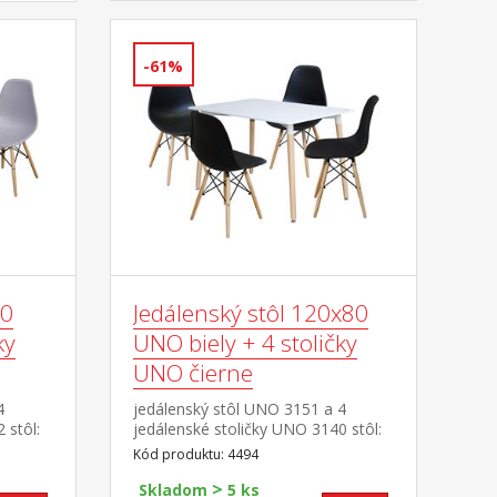
-61%
80
Jedálenský stôl 120x80
ky
UNO biely + 4 stoličky
UNO čierne
4
jedálenský stôl UNO 3151 a 4
 stôl:
jedálenské stoličky UNO 3140 stôl:
nie
doska MDF, farebné prevedenie
Kód produktu: 4494
rebné
biela kovová konštrukcia, farebné
>
y,
prevedenie biela okrúhle nohy,
Skladom
5 ks