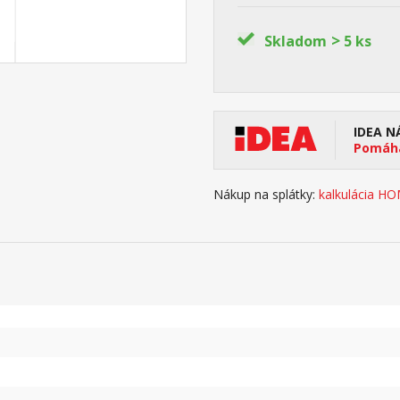
>
Skladom
5 ks
IDEA N
Pomáha
Nákup na splátky:
kalkulácia H