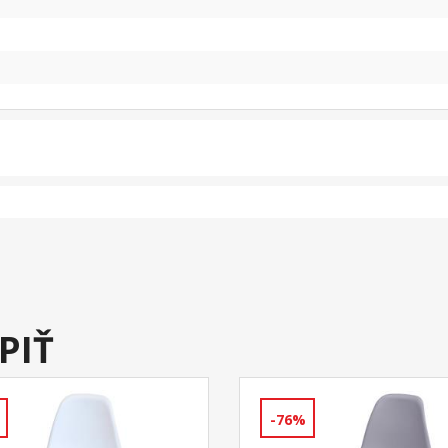
PIŤ
-76%