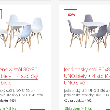
-62%
lenský stôl 80x80
Jedálenský stôl 80x
iely + 4 stoličky
UNO biely + 4 stolič
biele
UNO sivé
nský stôl UNO 3150 a 4
jedálenský stôl UNO 3150 a 
ské stoličky UNO 3141 stôl:
jedálenské stoličky UNO 3142
MDF, farebné prevedenie
doska MDF, farebné prevede
duktu: 4491
Kód produktu: 4492
ovová konštrukcia, farebné
biela kovová konštrukcia, fa
>
>
nie biela okrúhle nohy,
prevedenie biela okrúhle noh
dom
5 ks
Skladom
5 ks