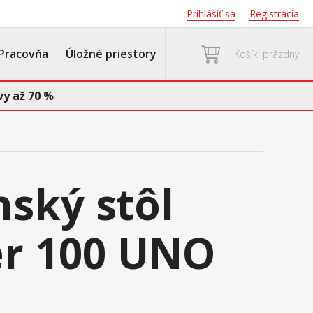
Prihlásiť sa
Registrácia
Pracovňa
Úložné priestory
Košík: prázdny
y až 70 %
nský stôl
r 100 UNO