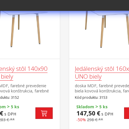
-50%
lenský stôl 140x90
Jedálenský stôl 160
biely
UNO biely
MDF, farebné prevedenie
doska MDF, farebné prevede
ovová konštrukcia, farebné
biela kovová konštrukcia, fa
nie biela okrúhle nohy,
prevedenie biela okrúhle noh
duktu: 3152
Kód produktu: 3153
l masív buk nastaviteľné
materiál masív buk nastavite
>
>
vé klzáky s pochrómovanou
plastové klzáky s pochrómo
dom
5 ks
Skladom
5 ks
u
krytkou
€
147,50 €
s DPH
s DPH
283 € **
-50%
298 € **