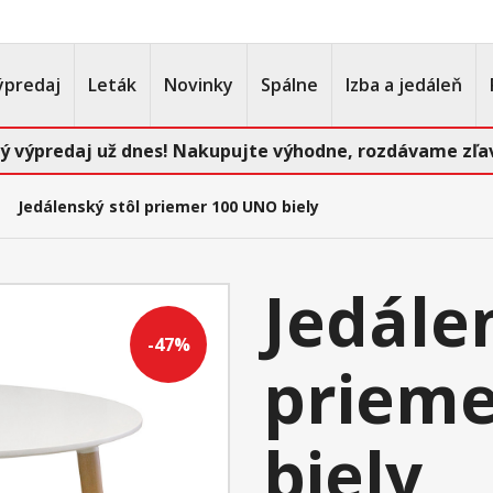
ýpredaj
Leták
Novinky
Spálne
Izba a jedáleň
ý výpredaj už dnes! Nakupujte výhodne, rozdávame zľav
Jedálenský stôl priemer 100 UNO biely
Jedále
-47%
prieme
biely