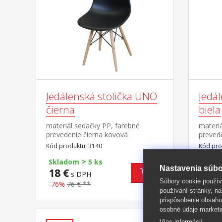
Jedálenská stolička UNO
Jedá
čierna
biela
materiál sedačky PP, farebné
materiá
prevedenie čierna kovová
prevede
konštrukcia, nohy masív, výška sedu
konštru
Kód produktu: 3140
Kód pro
46 cm vhodná kombinácia so stolmi
46 cm 
>
UNO a QUATRO
UNO a
Skladom
5 ks
Skla
Nastavenia súbo
18 €
18 €
s DPH
Súbory cookie použív
-76%
76 € **
-76%
používaní stránky, na
prispôsobenie obsahu
osobné údaje marketi
Viac informácií