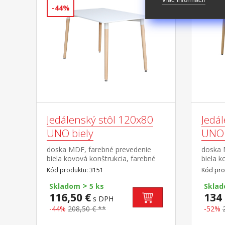
-44%
-52%
Jedálenský stôl 120x80
Jedá
UNO biely
UNO 
doska MDF, farebné prevedenie
doska 
biela kovová konštrukcia, farebné
biela k
prevedenie biela okrúhle nohy,
prevede
Kód produktu: 3151
Kód pro
materiál masív buk nastaviteľné
materiá
>
plastové klzáky s pochrómovanou
plasto
Skladom
5 ks
Skla
krytkou
krytko
116,50 €
134 
s DPH
-44%
208,50 € **
-52%