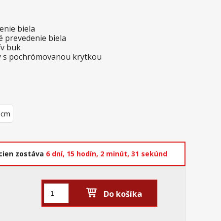
nie biela
é prevedenie biela
ív buk
ky s pochrómovanou krytkou
 cm
cien zostáva
6 dní,
15 hodín,
2 minút,
30 sekúnd
Do košíka