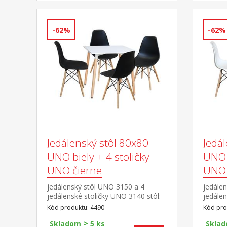
-62%
-62%
Jedálenský stôl 80x80
Jedá
UNO biely + 4 stoličky
UNO b
UNO čierne
UNO 
jedálenský stôl UNO 3150 a 4
jedále
jedálenské stoličky UNO 3140 stôl:
jedálen
doska MDF, farebné prevedenie
doska 
Kód produktu: 4490
Kód pro
biela kovová konštrukcia, farebné
biela k
>
prevedenie biela okrúhle nohy,
prevede
Skladom
5 ks
Skla