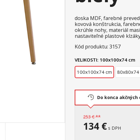
doska MDF, farebné prevede
kovová konštrukcia, farebn
okrúhle nohy, materiál mas
nastaviteľné plastové klzá
Kód produktu: 3157
VELIKOSTI:
100x100x74 cm
100x100x74 cm
80x80x74
Do konca akčných 
253 € **
134 €
s DPH