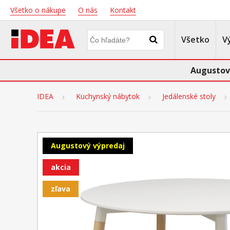
Všetko o nákupe
O nás
Kontakt
Všetko
V
Augustov
IDEA
Kuchynský nábytok
Jedálenské stoly
Augustový výpredaj
akcia
zľava