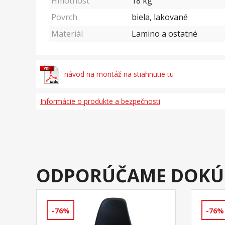
Hmotnost
18
kg
Povrch
biela, lakované
Materiál
Lamino a ostatné
návod na montáž na stiahnutie tu
Informácie o produkte a bezpečnosti
ODPORÚČAME DOKÚ
-76%
-76%