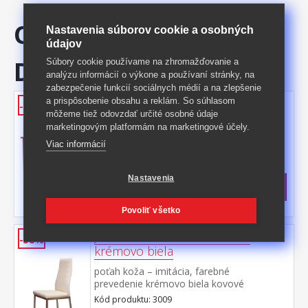
ODPORÚČAME
Nastavenia súborov cookie a osobných
údajov
DOKÚPIŤ
Súbory cookie používame na zhromažďovanie a
analýzu informácií o výkone a používaní stránky, na
zabezpečenie funkcií sociálnych médií a na zlepšenie
Jedálenský stôl rozkladací 61605
a prispôsobenie obsahu a reklám. So súhlasom
-39%
môžeme tiež odovzdať určité osobné údaje
farebné prevedenie orech rozložiteľný,
marketingovým platformám na marketingové účely.
výsuvný diel 42 cm rozmer rozloženého
Viac informácií
stola (š/h/v) 180 × 80 × 76 cm
Kód produktu: 61605
>
Skladom
5 ks
Nastavenia
201 €
s DPH
-39%
330 € **
Povoliť všetko
Jedálenská stolička MILÁNO
-58%
krémovo biela
poťah koža – imitácia, farebné
prevedenie krémovo biela kovové
pochrómované nohy, výška sedu 46 cm
Kód produktu: 3009