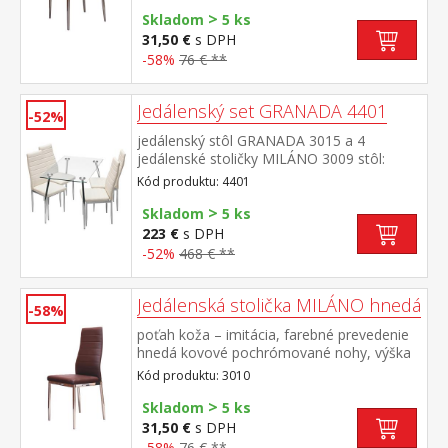
>
Skladom
5 ks
31,50 €
s DPH
-58%
76 € **
Jedálenský set GRANADA 4401
-52%
jedálenský stôl GRANADA 3015 a 4
jedálenské stoličky MILÁNO 3009 stôl:
kombinácia kov / číre tvrdené sklo,
Kód produktu: 4401
pochrómované nohy stolička: poťah koža –
>
imitácia, farebné prevedenie krémovo
Skladom
5 ks
biela kovové pochrómované nohy, výška
223 €
s DPH
sedu 46 cm rozmer stola (š/h/v) 110 × 70 ×
-52%
468 € **
74 cm rozmer stoličky (š/h/v) 41 × 40 × 98
cm
Jedálenská stolička MILÁNO hnedá
-58%
poťah koža – imitácia, farebné prevedenie
hnedá kovové pochrómované nohy, výška
sedu 46 cm
Kód produktu: 3010
>
Skladom
5 ks
31,50 €
s DPH
-58%
76 € **