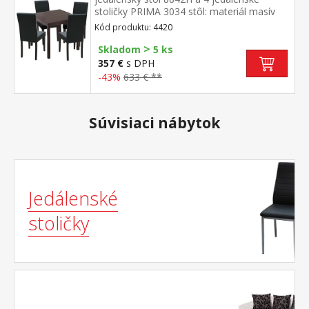
stoličky PRIMA 3034 stôl: materiál masív
tmavohnedý lak stolička: nohy materiál
Kód produktu: 4420
masív, farebné prevedenie tmavohnedý
>
lak poťah koža – imitácia, farebné
Skladom
5 ks
prevedenie čierna, výška sedu 47
357 €
s DPH
cm rozmer stola (š/h/v) 75 × 75 × 73 cm
-43%
633 € **
rozmer stoličky (š/h/v) 45 × 55 × 90 cm
Súvisiaci nábytok
Jedálenské
stoličky