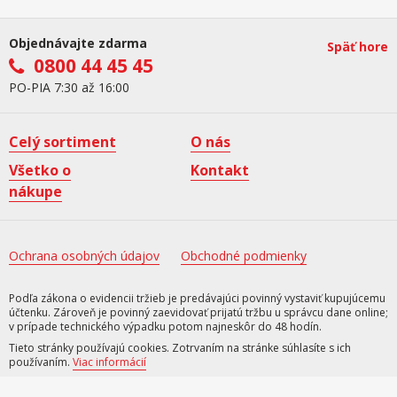
Objednávajte zdarma
Späť hore
0800 44 45 45
PO-PIA 7:30 až 16:00
Celý sortiment
O nás
Všetko o
Kontakt
nákupe
Ochrana osobných údajov
Obchodné podmienky
Podľa zákona o evidencii tržieb je predávajúci povinný vystaviť kupujúcemu
účtenku. Zároveň je povinný zaevidovať prijatú tržbu u správcu dane online;
v prípade technického výpadku potom najneskôr do 48 hodín.
Tieto stránky používajú cookies. Zotrvaním na stránke súhlasíte s ich
používaním.
Viac informácií