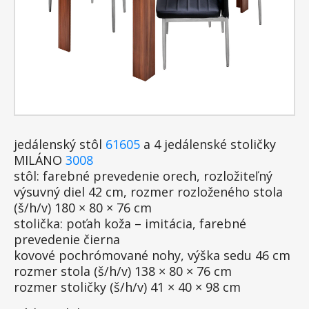
jedálenský stôl
61605
a 4 jedálenské stoličky
MILÁNO
3008
stôl: farebné prevedenie orech, rozložiteľný
výsuvný diel 42 cm, rozmer rozloženého stola
(š/h/v) 180 × 80 × 76 cm
stolička: poťah koža – imitácia, farebné
prevedenie čierna
kovové pochrómované nohy, výška sedu 46 cm
rozmer stola (š/h/v) 138 × 80 × 76 cm
rozmer stoličky (š/h/v) 41 × 40 × 98 cm