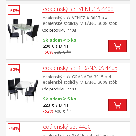
Jedálenský set VENEZIA 4408
-50%
jedálenský stôl VENEZIA 3007 a 4
jedálenské stoličky MILÁNO 3008 stôl:
kombinácia kov / tvrdené sklo,
Kód produktu: 4408
pochrómované nohy stolička: poťah koža –
>
imitácia, farebné prevedenie čierna kovové
Skladom
5 ks
pochrómované nohy, výška sedu 46
290 €
s DPH
cm rozmer stola (š/h/v) 150 × 90 × 76 cm
-50%
588 € **
rozmer stoličky (š/h/v) 41 × 40 × 98 cm
Jedálenský set GRANADA 4403
-52%
jedálenský stôl GRANADA 3015 a 4
jedálenské stoličky MILÁNO 3008 stôl:
kombinácia kov / číre tvrdené sklo,
Kód produktu: 4403
pochrómované nohy stolička: poťah koža –
>
imitácia, farebné prevedenie čierna kovové
Skladom
5 ks
pochrómované nohy, výška sedu 46
223 €
s DPH
cm rozmer stola (š/h/v) 110 × 70 × 74 cm
-52%
468 € **
rozmer stoličky (š/h/v) 41 × 40 × 98 cm
Jedálenský set 4420
-43%
jedálenský stôl 8842H a 4 jedálenské