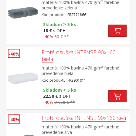
materiál 100% bavlna 470 g/m² farebné
prevedenie zelená
Kód produktu: FR2771866
>
Skladom
5 ks
18 €
s DPH
-40%
30 € **
Froté osuška INTENSE 90x160
-40%
biela
materiál 100% bavlna 470 g/m² farebné
prevedenie biela
Kód produktu: FR2901011
>
Skladom
5 ks
22,50 €
s DPH
-40%
37,50 € **
Froté osuška INTENSE 90x160 sivá
-40%
materiál 100% bavlna 470 g/m² farebné
prevedenie sivá