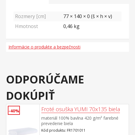
Rozmery [cm]
77 × 140 × 0 (š × h × v)
Hmotnost
0,46
kg
Informácie o produkte a bezpečnosti
ODPORÚČAME
DOKÚPIŤ
Froté osuška YUMI 70x135 biela
-40%
materiál 100% bavlna 420 g/m² farebné
prevedenie biela
Kód produktu: FR1701011