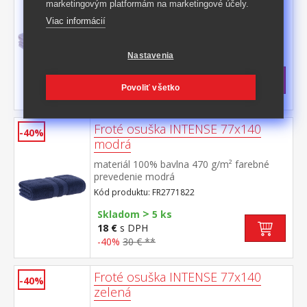
marketingovým platformám na marketingové účely.
materiál 100% bavlna 470 g/m² farebné
Viac informácií
prevedenie ružová
Kód produktu: FR2771510
Nastavenia
>
Skladom
5 ks
18 €
s DPH
Povoliť všetko
-40%
30 € **
Froté osuška INTENSE 77x140
-40%
modrá
materiál 100% bavlna 470 g/m² farebné
prevedenie modrá
Kód produktu: FR2771822
>
Skladom
5 ks
18 €
s DPH
-40%
30 € **
Froté osuška INTENSE 77x140
-40%
zelená