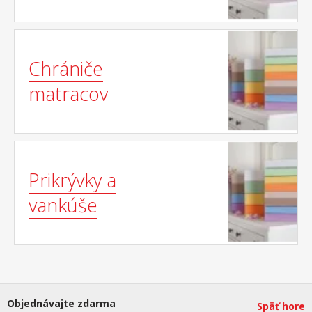
Chrániče
matracov
Prikrývky a
vankúše
Objednávajte zdarma
Späť hore