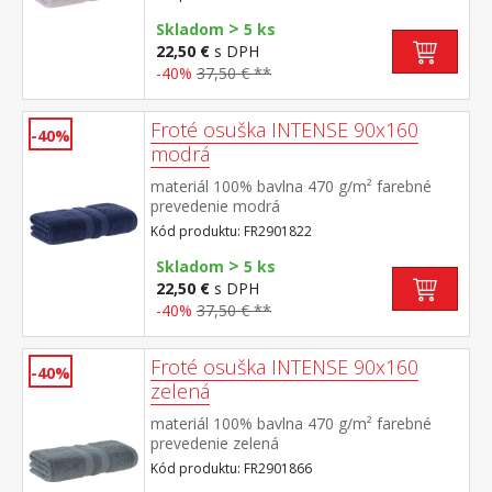
>
Skladom
5 ks
22,50 €
s DPH
-40%
37,50 € **
Froté osuška INTENSE 90x160
-40%
modrá
materiál 100% bavlna 470 g/m² farebné
prevedenie modrá
Kód produktu: FR2901822
>
Skladom
5 ks
22,50 €
s DPH
-40%
37,50 € **
Froté osuška INTENSE 90x160
-40%
zelená
materiál 100% bavlna 470 g/m² farebné
prevedenie zelená
Kód produktu: FR2901866