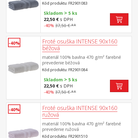
Kód produktu: FR2901083
>
Skladom
5 ks
22,50 €
s DPH
-40%
37,50 € **
Froté osuška INTENSE 90x160
-40%
béžová
materiál 100% bavlna 470 g/m² farebné
prevedenie béžová
Kód produktu: FR2901084
>
Skladom
5 ks
22,50 €
s DPH
-40%
37,50 € **
Froté osuška INTENSE 90x160
-40%
ružová
materiál 100% bavlna 470 g/m² farebné
prevedenie ružová
Kód produktu: FR2901510