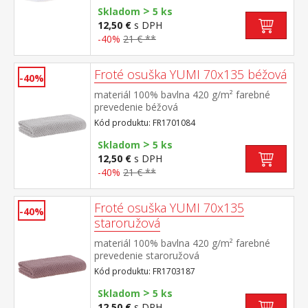
>
Skladom
5 ks
12,50 €
s DPH
-40%
21 € **
Froté osuška YUMI 70x135 béžová
-40%
materiál 100% bavlna 420 g/m² farebné
prevedenie béžová
Kód produktu: FR1701084
>
Skladom
5 ks
12,50 €
s DPH
-40%
21 € **
Froté osuška YUMI 70x135
-40%
staroružová
materiál 100% bavlna 420 g/m² farebné
prevedenie staroružová
Kód produktu: FR1703187
>
Skladom
5 ks
12,50 €
s DPH