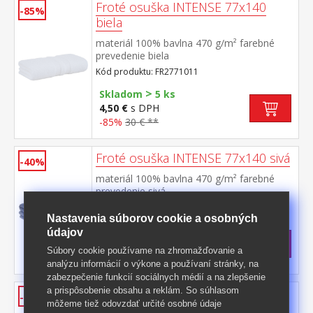
Froté osuška INTENSE 77x140
-85%
biela
materiál 100% bavlna 470 g/m² farebné
prevedenie biela
Kód produktu: FR2771011
>
Skladom
5 ks
4,50 €
s DPH
-85%
30 € **
Froté osuška INTENSE 77x140 sivá
-40%
materiál 100% bavlna 470 g/m² farebné
prevedenie sivá
Kód produktu: FR2771083
Nastavenia súborov cookie a osobných
>
Skladom
5 ks
údajov
18 €
s DPH
Súbory cookie používame na zhromažďovanie a
-40%
30 € **
analýzu informácií o výkone a používaní stránky, na
zabezpečenie funkcií sociálnych médií a na zlepšenie
a prispôsobenie obsahu a reklám. So súhlasom
Froté osuška INTENSE 77x140
-40%
môžeme tiež odovzdať určité osobné údaje
ružová