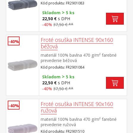
Kód produktu: FR2901083
>
Skladom
5 ks
22,50 €
s DPH
-40%
37,50 € **
Froté osuška INTENSE 90x160
-40%
béžová
materiál 100% bavlna 470 g/m² farebné
prevedenie béžová
Kód produktu: FR2901084
>
Skladom
5 ks
22,50 €
s DPH
-40%
37,50 € **
Froté osuška INTENSE 90x160
-40%
ružová
materiál 100% bavlna 470 g/m² farebné
prevedenie ružová
Kód produktu: FR2901510