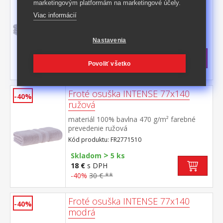
marketingovým platformám na marketingové účely.
materiál 100% bavlna 470 g/m² farebné
Viac informácií
prevedenie béžová
Kód produktu: FR2771084
Nastavenia
>
Skladom
5 ks
18 €
s DPH
Povoliť všetko
-40%
30 € **
Froté osuška INTENSE 77x140
-40%
ružová
materiál 100% bavlna 470 g/m² farebné
prevedenie ružová
Kód produktu: FR2771510
>
Skladom
5 ks
18 €
s DPH
-40%
30 € **
Froté osuška INTENSE 77x140
-40%
modrá