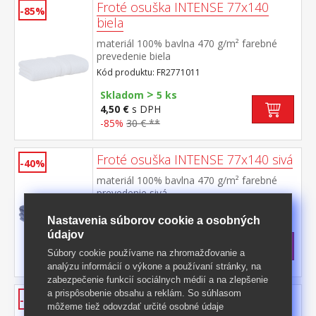
Froté osuška INTENSE 77x140
-85%
biela
materiál 100% bavlna 470 g/m² farebné
prevedenie biela
Kód produktu: FR2771011
>
Skladom
5 ks
4,50 €
s DPH
-85%
30 € **
Froté osuška INTENSE 77x140 sivá
-40%
materiál 100% bavlna 470 g/m² farebné
prevedenie sivá
Kód produktu: FR2771083
Nastavenia súborov cookie a osobných
>
Skladom
5 ks
údajov
18 €
s DPH
Súbory cookie používame na zhromažďovanie a
-40%
30 € **
analýzu informácií o výkone a používaní stránky, na
zabezpečenie funkcií sociálnych médií a na zlepšenie
a prispôsobenie obsahu a reklám. So súhlasom
Froté osuška INTENSE 77x140
-40%
môžeme tiež odovzdať určité osobné údaje
béžová