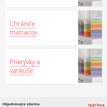
Chrániče
matracov
Prikrývky a
vankúše
Objednávajte zdarma
Späť hore