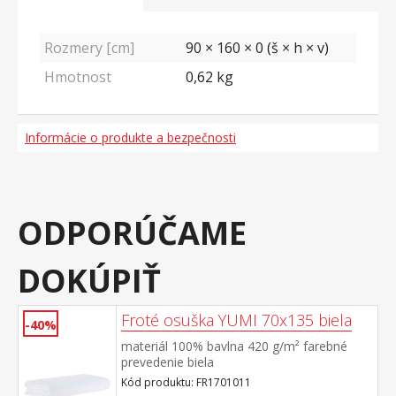
Rozmery [cm]
90 × 160 × 0 (š × h × v)
Hmotnost
0,62
kg
Informácie o produkte a bezpečnosti
ODPORÚČAME
DOKÚPIŤ
Froté osuška YUMI 70x135 biela
-40%
materiál 100% bavlna 420 g/m² farebné
prevedenie biela
Kód produktu: FR1701011