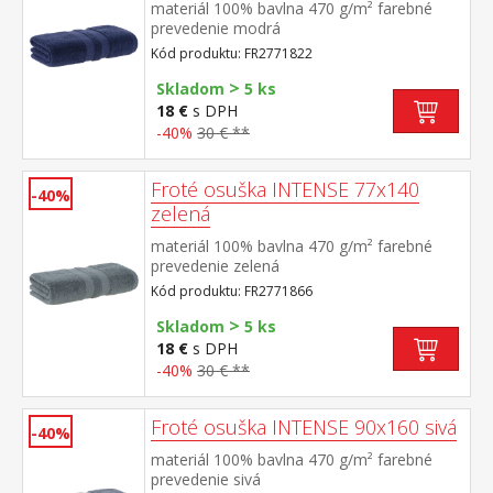
materiál 100% bavlna 470 g/m² farebné
prevedenie modrá
Kód produktu: FR2771822
>
Skladom
5 ks
18 €
s DPH
-40%
30 € **
Froté osuška INTENSE 77x140
-40%
zelená
materiál 100% bavlna 470 g/m² farebné
prevedenie zelená
Kód produktu: FR2771866
>
Skladom
5 ks
18 €
s DPH
-40%
30 € **
Froté osuška INTENSE 90x160 sivá
-40%
materiál 100% bavlna 470 g/m² farebné
prevedenie sivá