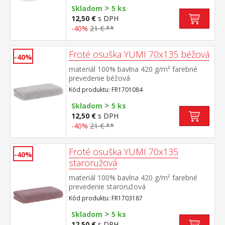
>
Skladom
5 ks
12,50 €
s DPH
-40%
21 € **
Froté osuška YUMI 70x135 béžová
-40%
materiál 100% bavlna 420 g/m² farebné
prevedenie béžová
Kód produktu: FR1701084
>
Skladom
5 ks
12,50 €
s DPH
-40%
21 € **
Froté osuška YUMI 70x135
-40%
staroružová
materiál 100% bavlna 420 g/m² farebné
prevedenie staroružová
Kód produktu: FR1703187
>
Skladom
5 ks
12,50 €
s DPH