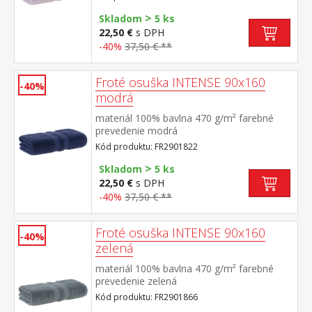
>
Skladom
5 ks
22,50 €
s DPH
-40%
37,50 € **
Froté osuška INTENSE 90x160
-40%
modrá
materiál 100% bavlna 470 g/m² farebné
prevedenie modrá
Kód produktu: FR2901822
>
Skladom
5 ks
22,50 €
s DPH
-40%
37,50 € **
Froté osuška INTENSE 90x160
-40%
zelená
materiál 100% bavlna 470 g/m² farebné
prevedenie zelená
Kód produktu: FR2901866