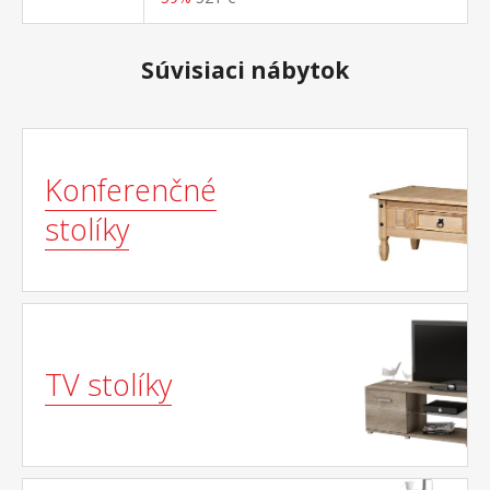
M41, M62, M63)
Súvisiaci nábytok
Konferenčné
stolíky
TV stolíky