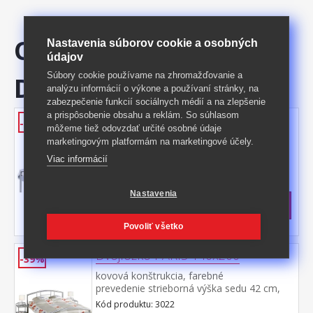
ODPORÚČAME
Nastavenia súborov cookie a osobných
údajov
Súbory cookie používame na zhromažďovanie a
DOKÚPIŤ
analýzu informácií o výkone a používaní stránky, na
zabezpečenie funkcií sociálnych médií a na zlepšenie
a prispôsobenie obsahu a reklám. So súhlasom
Jednolôžko PARIS 90x200
-47%
môžeme tiež odovzdať určité osobné údaje
kovová konštrukcia, farebné prevedenie
marketingovým platformám na marketingové účely.
strieborná výška sedu 42 cm, cena bez
Viac informácií
roštu a matraca odporúčaný rozmer
Kód produktu: 3021
matraca 90 × 200 cm (M2, M5, M9, M12,
>
M24, M26, M41), rošt R1 vhodný doplnok
Skladom
5 ks
Nastavenia
nočný stolík 3020
116,50 €
s DPH
-47%
223 € **
Povoliť všetko
Dvojlôžko PARIS 140x200
-39%
kovová konštrukcia, farebné
prevedenie strieborná výška sedu 42 cm,
cena bez roštu a matraca odoporúčaný
Kód produktu: 3022