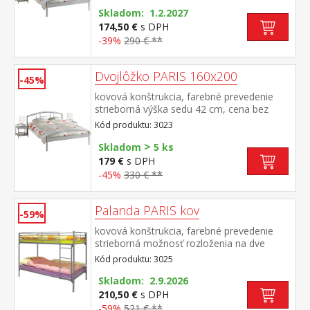
rozmer matraca 140 × 200 cm (M6) a rošt
R3 vhodný doplnok nočný stolík 3020
Skladom: 1.2.2027
174,50 €
s DPH
-39%
290 € **
Dvojlôžko PARIS 160x200
-45%
kovová konštrukcia, farebné prevedenie
strieborná výška sedu 42 cm, cena bez
roštu a matraca odporúčaný rozmer
Kód produktu: 3023
matraca 160 × 200 cm alebo 2 kusy 80 ×
>
200 cm a rošt R2 vhodný doplnok nočný
Skladom
5 ks
stolík 3020
179 €
s DPH
-45%
330 € **
Palanda PARIS kov
-59%
kovová konštrukcia, farebné prevedenie
strieborná možnosť rozloženia na dve
rovnaké postele, nosnosť jednej postele
Kód produktu: 3025
130 kg cena bez matracov, ale vrátane
kovových roštov, odporúčaný rozmer
Skladom: 2.9.2026
matracov 90 × 200 cm maximálna výška
210,50 €
s DPH
matracov 15 cm (M2, M5, M9, M24, M34,
-59%
521 € **