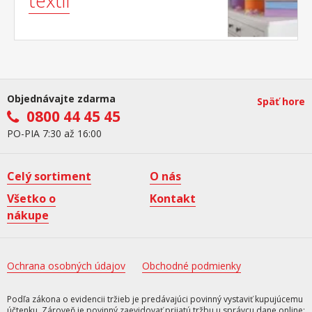
textil
Objednávajte zdarma
Späť hore
0800 44 45 45
PO-PIA 7:30 až 16:00
Celý sortiment
O nás
Všetko o
Kontakt
nákupe
Ochrana osobných údajov
Obchodné podmienky
Podľa zákona o evidencii tržieb je predávajúci povinný vystaviť kupujúcemu
účtenku. Zároveň je povinný zaevidovať prijatú tržbu u správcu dane online;