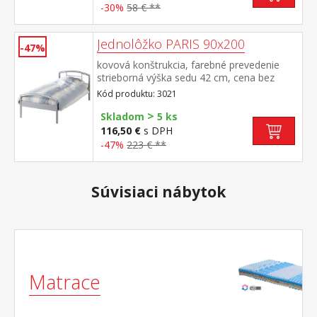
-30%
58 € **
Jednolôžko PARIS 90x200
-47%
kovová konštrukcia, farebné prevedenie
strieborná výška sedu 42 cm, cena bez
roštu a matraca odporúčaný rozmer
Kód produktu: 3021
matraca 90 × 200 cm (M2, M5, M9, M12,
>
M24, M26, M41), rošt R1 vhodný doplnok
Skladom
5 ks
nočný stolík 3020
116,50 €
s DPH
-47%
223 € **
Súvisiaci nábytok
Matrace