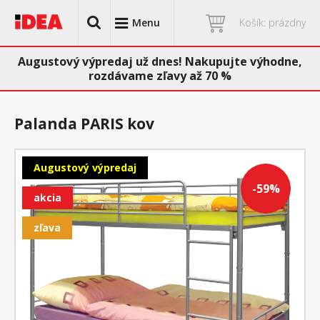
Menu
Košík: prázdny
Augustový výpredaj už dnes! Nakupujte výhodne,
rozdávame zľavy až 70 %
Palanda PARIS kov
Augustový výpredaj
-59%
akcia
zľava