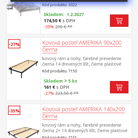
cena bez roštu a matraca odoporúčaný
zónach poťah je opatrený zipsom po celom
Kód produktu: 3022
rozmer matraca 140 × 200 cm (M6) a rošt
obvode a možno ho rozdeliť na dve
R3 vhodný doplnok nočný stolík 3020
Skladom: 1.2.2027
časti poťah je prateľný do 95 °C, čo je
174,50 €
s DPH
ideálne najmä pre alergikov odporúčaná
nosnosť do 125 kg, výška matraca 12
-39%
290 € **
cm matrac je vhodný na uloženie na pevný
aj lamelový rošt
Kovová posteľ AMERIKA 90x200
-27%
čierna
kovový rám a nohy, farebné prevedenie
čierna 14 drevených líšt, čierne plastové
spojky odporúčaný rozmer matraca 90 ×
Kód produktu: 7150
200 cm
>
Skladom
5 ks
161 €
s DPH
-27%
223,50 € **
Kovová posteľ AMERIKA 140x200
-35%
čierna
kovový rám a nohy, farebné prevedenie
čierna 2× 14 drevených líšt, čierne plastové
spojky odporúčaný rozmer matraca 140 ×
Kód produktu: 7151