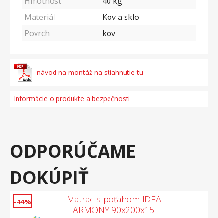
Hmotnost
40
kg
Materiál
Kov a sklo
Povrch
kov
návod na montáž na stiahnutie tu
Informácie o produkte a bezpečnosti
ODPORÚČAME
DOKÚPIŤ
Matrac s poťahom IDEA
-44%
HARMONY 90x200x15