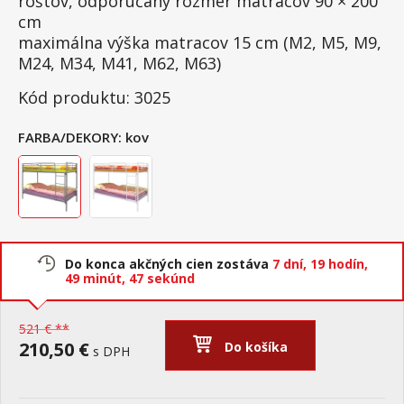
roštov, odporúčaný rozmer matracov 90 × 200
cm
maximálna výška matracov 15 cm (M2, M5, M9,
M24, M34, M41, M62, M63)
Kód produktu: 3025
FARBA/DEKORY:
kov
Do konca akčných cien zostáva
7 dní,
19 hodín,
49 minút,
47 sekúnd
521 € **
210,50 €
Do košíka
s DPH