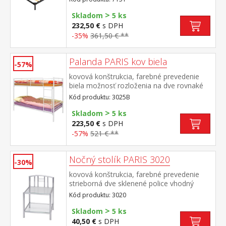
200 cm
>
Skladom
5 ks
232,50 €
s DPH
-35%
361,50 € **
Palanda PARIS kov biela
-57%
kovová konštrukcia, farebné prevedenie
biela možnosť rozloženia na dve rovnaké
postele, nosnosť jednej postele 130 kg
Kód produktu: 3025B
cena bez matracov, ale vrátane kovových
>
roštov, odporúčaný rozmer matracov 90 ×
Skladom
5 ks
200 cm maximálna výška matracov 15 cm
223,50 €
s DPH
(M2, M5, M9, M24, M34, M62, M63)
-57%
521 € **
Nočný stolík PARIS 3020
-30%
kovová konštrukcia, farebné prevedenie
strieborná dve sklenené police vhodný
doplnok k posteliam PARIS (3021, 3022 a
Kód produktu: 3020
3023)
>
Skladom
5 ks
40,50 €
s DPH