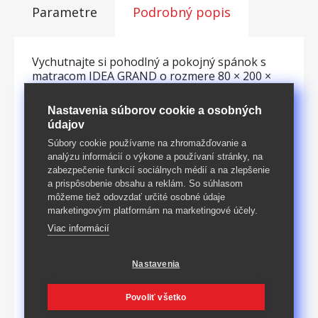
Parametre
Podrobný popis
Vychutnajte si pohodlný a pokojný spánok s
matracom IDEA GRAND o rozmere 80 × 200 ×
17 cm, ktorý ponúka výnimočnú kombináciu
kvality a ceny. Tento matrac je skvelou voľbou
Nastavenia súborov cookie a osobných
pre každého, kto hľadá optimálnu podporu tela
údajov
a vysoký komfort pri spánku. Vrchná vrstva z
Súbory cookie používame na zhromažďovanie a
PUR peny zaisťuje mäkkosť, zatiaľ čo stredová
analýzu informácií o výkone a používaní stránky, na
vrstva s vyššou tuhosťou poskytuje stabilitu a
zabezpečenie funkcií sociálnych médií a na zlepšenie
rovnomerné rozloženie váhy. Poťah matraca je
a prispôsobenie obsahu a reklám. So súhlasom
navrhnutý tak, aby bol nielen príjemný na
môžeme tiež odovzdať určité osobné údaje
dotyk, ale aj praktický. Je ľahko snímateľný a
marketingovým platformám na marketingové účely.
prateľný, čo zaisťuje hygienu a dlhú životnosť
Viac informácií
matraca. Navyše, akčná ponuka "1+1 zadarmo"
vám umožňuje získať dva matrace za cenu
jedného, ​​čo je ideálne pre páry, rodiny alebo pri
Nastavenia
zariaďovaní viacerých spální. Vďaka svojej
univerzálnej veľkosti je matrac vhodný do
Povoliť všetko
väčšiny postelí a poskytuje dostatok priestoru
pre pohodlný spánok. Užite si noc plnú