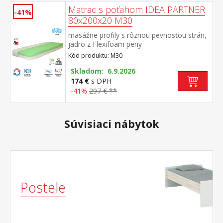
Matrac s poťahom IDEA PARTNER
-41%
80x200x20 M30
masážne profily s rôznou pevnosťou strán,
jadro z Flexifoam peny
povrch vyprofilovaný do 7 anatomických
Kód produktu: M30
zón na oboch stranách tvrdá (biela) a
mäkká (svetlo zelená) strana vhodný pre
Skladom: 6.9.2026
všetky typy roštov vhodný pre alergikov,
174 €
s DPH
poťah snímateľný a prateľný do 60 °C
-41%
297 € **
odporúčaná nosnosť do 130 kg
Súvisiaci nábytok
Postele