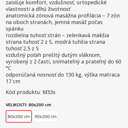
zaisťuje komfort, vzdušnosť, ortopedické
vlastnosti a dlhú životnosť
anatomická zónová masážna profilácia – 7 zón
na oboch stranách, jemná masáž počas
spánku
rozdielna tuhosť strán – zelenkavá mäkšia
strana tuhosť 2 z 5, modrá tuhšia strana
tuhosť 2,5 z 5
vzdušný poťah prešitý dutým vláknom,
vyrobený z 2 častí, snímateľný a prateľný do 60
°C
odporúčaná nosnosť do 130 kg, výška matraca
17 cm
Kód produktu: M33s
VELIKOSTI:
80x200 cm
80x200 cm
90x200 cm