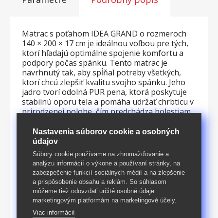
Matrac s poťahom IDEA GRAND o rozmeroch
140 × 200 × 17 cm je ideálnou voľbou pre tých,
ktorí hľadajú optimálne spojenie komfortu a
podpory počas spánku. Tento matrac je
navrhnutý tak, aby spĺňal potreby všetkých,
ktorí chcú zlepšiť kvalitu svojho spánku. Jeho
jadro tvorí odolná PUR pena, ktorá poskytuje
stabilnú oporu tela a pomáha udržať chrbticu v
prirodzenej polohe, čím predchádza bolestiam
chrbta a stuhnutosti. Povrch matraca je pokrytý
mäkkým a priedušným poťahom, ktorý nielenže
Nastavenia súborov cookie a osobných
dodáva pocit hebkosti, ale tiež zaisťuje
údajov
optimálnu cirkuláciu vzduchu, čo pomáha
Súbory cookie používame na zhromažďovanie a
udržiavať matrac svieži a hygienický. Poťah je
analýzu informácií o výkone a používaní stránky, na
navyše snímateľný a prateľný, čo uľahčuje jeho
zabezpečenie funkcií sociálnych médií a na zlepšenie
údržbu a predlžuje životnosť matraca. S výškou
a prispôsobenie obsahu a reklám. So súhlasom
17 cm matrac IDEA GRAND poskytuje
môžeme tiež odovzdať určité osobné údaje
dostatočnú vrstvu pohodlia bez toho, aby bol
marketingovým platformám na marketingové účely.
príliš vysoký. Jeho rozmery 140 × 200 cm sú
Viac informácií