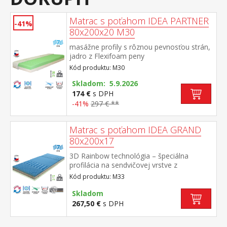
Matrac s poťahom IDEA PARTNER
-41%
80x200x20 M30
masážne profily s rôznou pevnosťou strán,
jadro z Flexifoam peny
povrch vyprofilovaný do 7 anatomických
Kód produktu: M30
zón na oboch stranách tvrdá (biela) a
mäkká (svetlo zelená) strana vhodný pre
Skladom: 5.9.2026
všetky typy roštov vhodný pre alergikov,
174 €
s DPH
poťah snímateľný a prateľný do 60 °C
-41%
297 € **
odporúčaná nosnosť do 130 kg
Matrac s poťahom IDEA GRAND
80x200x17
3D Rainbow technológia – špeciálna
profilácia na sendvičovej vrstve z
kombinácie Flexifoam pien rôznych
Kód produktu: M33
vlastností a tuhostí, ktorá zaisťuje komfort,
vzdušnosť, ortopedické vlastnosti a dlhú
Skladom
životnosť anatomická zónová masážna
267,50 €
s DPH
profilácia – 7 zón na oboch stranách, jemná
masáž počas spánku rozdielna tuhosť strán