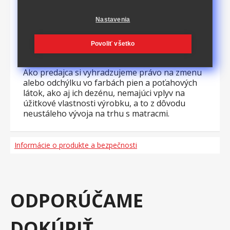
ideálne pre jednolôžko aj menšie dvojlôžko, a
preto je skvelou voľbou do spálne, hosťovskej
izby či študentského bytu. S matracom IDEA
Nastavenia
GRAND každý deň začína sviežo. Investícia do
kvalitného spánku sa vždy oplatí a tento matrac
Povoliť všetko
vám poskytne pokojné noci a energická rana.
Ako predajca si vyhradzujeme právo na zmenu
alebo odchýlku vo farbách pien a poťahových
látok, ako aj ich dezénu, nemajúci vplyv na
úžitkové vlastnosti výrobku, a to z dôvodu
neustáleho vývoja na trhu s matracmi.
Informácie o produkte a bezpečnosti
ODPORÚČAME
DOKÚPIŤ