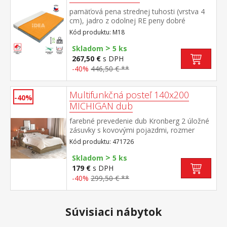
pamäťová pena strednej tuhosti (vrstva 4
cm), jadro z odolnej RE peny dobré
ortopedické vlastností a dlhá životnosť
Kód produktu: M18
matraca vhodný pre všetky typy
>
roštov poťah priedušný, vyrobený z dvoch
Skladom
5 ks
častí, snímateľný a prateľný do 60 °C
267,50 €
s DPH
odporúčaná nosnosť do 130 kg
-40%
446,50 € **
Multifunkčná posteľ 140x200
-40%
MICHIGAN dub
farebné prevedenie dub Kronberg 2 úložné
zásuvky s kovovými pojazdmi, rozmer
zásuvky (š/v/h) 56 × 11 × 34 cm rozmer niky
Kód produktu: 471726
(š/v/h) 69 × 36 × 26 cm, zásuvky a nika sú v
>
cene matrac a rošt nie sú v cene,
Skladom
5 ks
odporúčaný rozmer matraca 140 × 200
179 €
s DPH
cm k posteli je nutné použiť samonosný
-40%
299,50 € **
rošt v ráme 140 × 200 cm (7160 alebo
7867) odporúčaná maximálna nosnosť 2×
100 kg
Súvisiaci nábytok