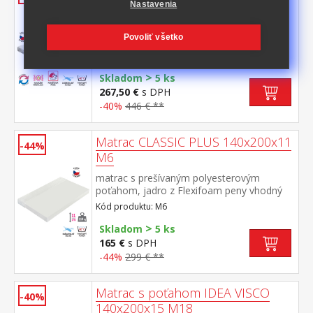
140x200x14 M39
Nastavenia
pamäťová pena rôznych tuhostí v
Povoliť všetko
panvových zónach prináša odľahčenie
kĺbom a celému pohybovému aparátu 7-
Kód produktu: M39
zónová anatomická masážna profilácia –
>
veľmi jemná masáž v priebehu spánku
Skladom
5 ks
matrac s Visco systémom rozdielnej tuhosti
267,50 €
s DPH
strán vhodná pre všetky typy roštov poťah
-40%
446 € **
snímateľný a prateľný do 40 °C odporúčaná
nosnosť do 120 kg
Matrac CLASSIC PLUS 140x200x11
-44%
M6
matrac s prešívaným polyesterovým
poťahom, jadro z Flexifoam peny vhodný
pre všetky typy roštov poťah snímateľný a
Kód produktu: M6
prateľný do 40 °C odporúčaná nosnosť do
>
110 kg
Skladom
5 ks
165 €
s DPH
-44%
299 € **
Matrac s poťahom IDEA VISCO
-40%
140x200x15 M18