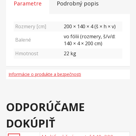
Parametre
Podrobný popis
Rozmery [cm]
200 × 140 × 4 (š × h × v)
vo fólii (rozmery, š/v/d:
Balené
140 × 4 × 200 cm)
Hmotnost
22
kg
Informácie o produkte a bezpečnosti
ODPORÚČAME
DOKÚPIŤ