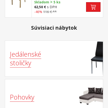
>
Skladom
5 ks
62,50 €
s DPH
-46%
116 € **
Súvisiaci nábytok
Jedálenské
stoličky
Pohovky