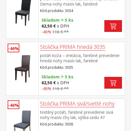
čierna nohy masív lak, farebné
prevedenie tmavo hnedá výška sedu 47 cm,
Kód produktu: 3034
odporúčaná nosnosť do 120 kg
>
Skladom
5 ks
62,50 €
s DPH
-46%
116 € **
Stolička PRIMA hnedá 3035
-46%
poťah koža – imitácia, farebné prevedenie
hnedá nohy masív lak, farebné
prevedenie tmavo hnedá výška sedu 47 cm,
Kód produktu: 3035
odporúčaná nosnosť do 120 kg
>
Skladom
5 ks
62,50 €
s DPH
-46%
116 € **
Stolička PRIMA sivá/svetlé nohy
-46%
textilný poťah, farebné prevedenie sivá
nohy masív číry lak, výška sedu 47
cm odporúčaná nosnosť do 120 kg
Kód produktu: 3038