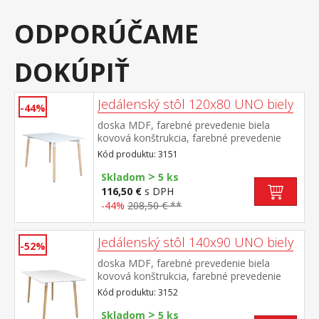
ODPORÚČAME
DOKÚPIŤ
Jedálenský stôl 120x80 UNO biely
-44%
doska MDF, farebné prevedenie biela
kovová konštrukcia, farebné prevedenie
biela okrúhle nohy, materiál masív buk
Kód produktu: 3151
nastaviteľné plastové klzáky s
>
pochrómovanou krytkou
Skladom
5 ks
116,50 €
s DPH
-44%
208,50 € **
Jedálenský stôl 140x90 UNO biely
-52%
doska MDF, farebné prevedenie biela
kovová konštrukcia, farebné prevedenie
biela okrúhle nohy, materiál masív buk
Kód produktu: 3152
nastaviteľné plastové klzáky s
>
pochrómovanou krytkou
Skladom
5 ks