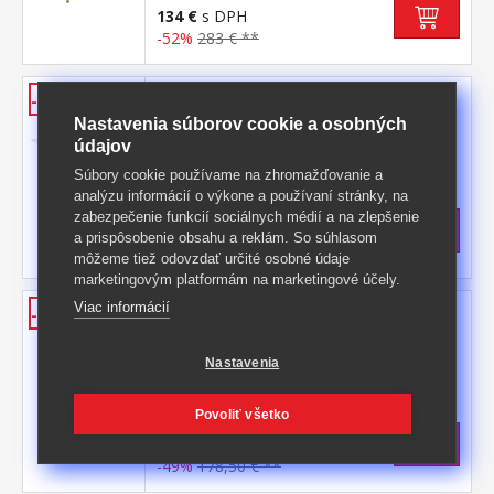
134 €
s DPH
-52%
283 € **
Jedálenský stôl 160x90 UNO biely
-50%
Nastavenia súborov cookie a osobných
doska MDF, farebné prevedenie biela
údajov
kovová konštrukcia, farebné prevedenie
biela okrúhle nohy, materiál masív buk
Kód produktu: 3153
Súbory cookie používame na zhromažďovanie a
nastaviteľné plastové klzáky s
analýzu informácií o výkone a používaní stránky, na
>
pochrómovanou krytkou
Skladom
5 ks
zabezpečenie funkcií sociálnych médií a na zlepšenie
147,50 €
s DPH
a prispôsobenie obsahu a reklám. So súhlasom
-50%
298 € **
môžeme tiež odovzdať určité osobné údaje
marketingovým platformám na marketingové účely.
Jedálenský stôl 80x80 UNO biely
Viac informácií
-49%
doska MDF, farebné prevedenie biela
kovová konštrukcia, farebné prevedenie
Nastavenia
biela okrúhle nohy, materiál masív buk
Kód produktu: 3150
nastaviteľné plastové klzáky s
Povoliť všetko
>
pochrómovanou krytkou
Skladom
5 ks
89,50 €
s DPH
-49%
178,50 € **