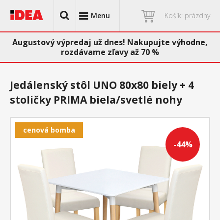
Menu
Košík: prázdny
Augustový výpredaj už dnes! Nakupujte výhodne,
rozdávame zľavy až 70 %
Jedálenský stôl UNO 80x80 biely + 4
stoličky PRIMA biela/svetlé nohy
cenová bomba
-44%