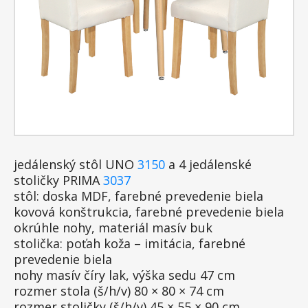
jedálenský stôl UNO
3150
a 4 jedálenské
stoličky PRIMA
3037
stôl: doska MDF, farebné prevedenie biela
kovová konštrukcia, farebné prevedenie biela
okrúhle nohy, materiál masív buk
stolička: poťah koža – imitácia, farebné
prevedenie biela
nohy masív číry lak, výška sedu 47 cm
rozmer stola (š/h/v) 80 × 80 × 74 cm
rozmer stoličky (š/h/v) 45 × 55 × 90 cm