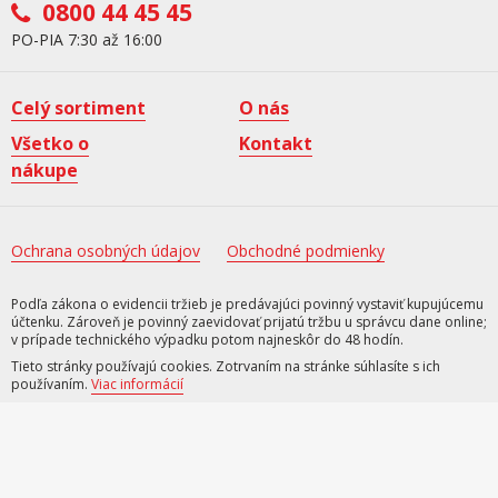
0800 44 45 45
PO-PIA 7:30 až 16:00
Celý sortiment
O nás
Všetko o
Kontakt
nákupe
Ochrana osobných údajov
Obchodné podmienky
Podľa zákona o evidencii tržieb je predávajúci povinný vystaviť kupujúcemu
účtenku. Zároveň je povinný zaevidovať prijatú tržbu u správcu dane online;
v prípade technického výpadku potom najneskôr do 48 hodín.
Tieto stránky používajú cookies. Zotrvaním na stránke súhlasíte s ich
používaním.
Viac informácií