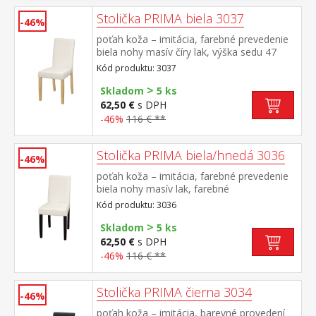
Stolička PRIMA biela 3037
-46%
poťah koža – imitácia, farebné prevedenie
biela nohy masív číry lak, výška sedu 47
cm odporúčaná nosnosť do 120 kg
Kód produktu: 3037
>
Skladom
5 ks
62,50 €
s DPH
-46%
116 € **
Stolička PRIMA biela/hnedá 3036
-46%
poťah koža – imitácia, farebné prevedenie
biela nohy masív lak, farebné
prevedenie tmavo hnedá výška sedu 47 cm,
Kód produktu: 3036
odporúčaná nosnosť do 120 kg
>
Skladom
5 ks
62,50 €
s DPH
-46%
116 € **
Stolička PRIMA čierna 3034
-46%
poťah koža – imitácia, barevné provedení