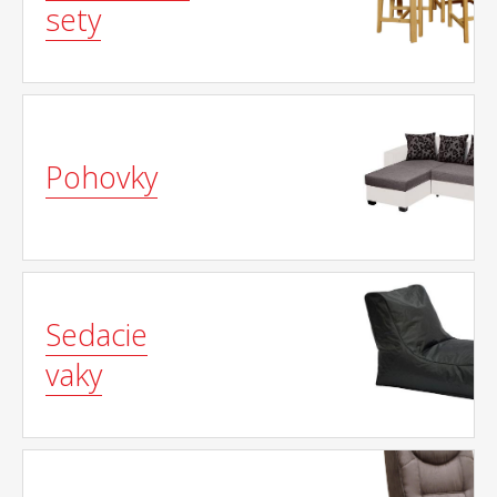
sety
Pohovky
Sedacie
vaky