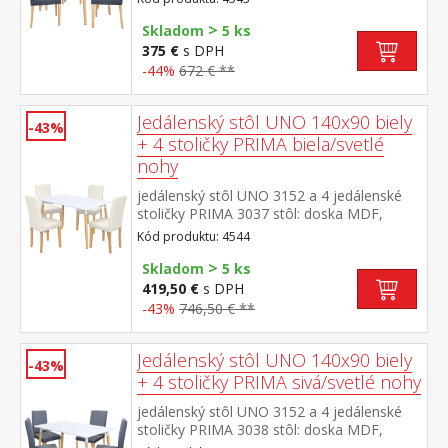
konštrukcia, farebné prevedenie
>
biela okrúhle nohy, materiál masív
Skladom
5 ks
buk stolička: textilný poťah,
375 €
s DPH
farebné prevedenie sivá nohy masív číry lak,
-44%
672 € **
výška sedu 47 cm rozmer stola (š/h/v) 120
× 80 × 74 cm rozmer stoličky (š/h/v) 45 × 55
× 90 cm
Jedálenský stôl UNO 140x90 biely
-43%
+ 4 stoličky PRIMA biela/svetlé
nohy
jedálenský stôl UNO 3152 a 4 jedálenské
stoličky PRIMA 3037 stôl: doska MDF,
farebné prevedenie biela kovová
Kód produktu: 4544
konštrukcia, farebné prevedenie
>
biela okrúhle nohy, materiál masív
Skladom
5 ks
buk stolička: poťah koža – imitácia, farebné
419,50 €
s DPH
prevedenie biela nohy masív číry lak, výška
-43%
746,50 € **
sedu 47 cm rozmer stola (š/h/v) 140 × 90 ×
74 cm rozmer stoličky (š/h/v) 45 × 55 × 90
cm
Jedálenský stôl UNO 140x90 biely
-43%
+ 4 stoličky PRIMA sivá/svetlé nohy
jedálenský stôl UNO 3152 a 4 jedálenské
stoličky PRIMA 3038 stôl: doska MDF,
farebné prevedenie biela kovová