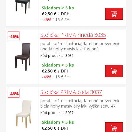
odporúčaná nosnosť do 120 kg
>
Skladom
5 ks
62,50 €
s DPH
-46%
116 € **
Stolička PRIMA hnedá 3035
-46%
poťah koža – imitácia, farebné prevedenie
hnedá nohy masív lak, farebné
prevedenie tmavo hnedá výška sedu 47 cm,
Kód produktu: 3035
odporúčaná nosnosť do 120 kg
>
Skladom
5 ks
62,50 €
s DPH
-46%
116 € **
Stolička PRIMA biela 3037
-46%
poťah koža – imitácia, farebné prevedenie
biela nohy masív číry lak, výška sedu 47
cm odporúčaná nosnosť do 120 kg
Kód produktu: 3037
>
Skladom
5 ks
62,50 €
s DPH