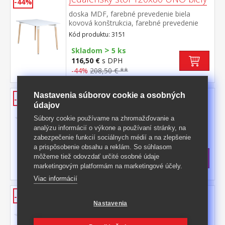
-44%
doska MDF, farebné prevedenie biela
kovová konštrukcia, farebné prevedenie
biela okrúhle nohy, materiál masív buk
Kód produktu: 3151
nastaviteľné plastové klzáky s
>
pochrómovanou krytkou
Skladom
5 ks
116,50 €
s DPH
-44%
208,50 € **
Jedálenský stôl 140x90 UNO biely
Nastavenia súborov cookie a osobných
-52%
údajov
doska MDF, farebné prevedenie biela
Súbory cookie používame na zhromažďovanie a
kovová konštrukcia, farebné prevedenie
analýzu informácií o výkone a používaní stránky, na
biela okrúhle nohy, materiál masív buk
Kód produktu: 3152
zabezpečenie funkcií sociálnych médií a na zlepšenie
nastaviteľné plastové klzáky s
>
pochrómovanou krytkou
a prispôsobenie obsahu a reklám. So súhlasom
Skladom
5 ks
môžeme tiež odovzdať určité osobné údaje
134 €
s DPH
marketingovým platformám na marketingové účely.
-52%
283 € **
Viac informácií
Jedálenský stôl 160x90 UNO biely
-50%
Nastavenia
doska MDF, farebné prevedenie biela
kovová konštrukcia, farebné prevedenie