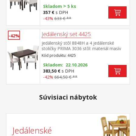
masív, farebné prevedenie tmavohnedý
>
lak poťah koža – imitácia, farebné
Skladom
5 ks
prevedenie biela, výška sedu 47 cm rozmer
357 €
s DPH
stola (š/h/v) 75 × 75 × 73 cm rozmer
-43%
633 € **
stoličky (š/h/v) 45 × 55 × 90 cm
Jedálenský set 4425
-42%
jedálenský stôl 8848H a 4 jedálenské
stoličky PRIMA 3036 stôl: materiál masív
tmavohnedý lak stolička: nohy materiál
Kód produktu: 4425
masív, farebné prevedenie tmavohnedý
lak poťah koža – imitácia, farebné
Skladom: 22.10.2026
prevedenie biela, výška sedu 47 cm rozmer
383,50 €
s DPH
stola (š/h/v) 118 × 75 × 73 cm rozmer
-42%
664,50 € **
stoličky (š/h/v) 45 × 55 × 90 cm
Súvisiaci nábytok
Jedálenské