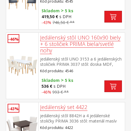
Kód produktu: 4545
konštrukcia, farebné prevedenie
>
biela okrúhle nohy, materiál masív
Skladom
5 ks
buk stolička: textilný poťah,
419,50 €
s DPH
farebné prevedenie sivá nohy masív číry lak,
-43%
746,50 € **
výška sedu 47 cm rozmer stola (š/h/v) 140
× 90 × 74 cm rozmer stoličky (š/h/v) 45 × 55
× 90 cm
Jedálenský stôl UNO 160x90 biely
-46%
+ 6 stoličiek PRIMA biela/svetlé
nohy
jedálenský stôl UNO 3153 a 6 jedálenských
stoličiek PRIMA 3037 stôl: doska MDF,
farebné prevedenie biela kovová
Kód produktu: 4546
konštrukcia, farebné prevedenie
>
biela okrúhle nohy, materiál masív
Skladom
5 ks
buk stolička: poťah koža – imitácia, farebné
536 €
s DPH
prevedenie biela nohy masív číry lak, výška
-46%
993 € **
sedu 47 cm rozmer stola (š/h/v) 160 × 90 ×
74 cm rozmer stoličky (š/h/v) 45 × 55 × 90
cm
Jedálenský set 4422
-43%
jedálenský stôl 8842H a 4 jedálenské
stoličky PRIMA 3036 stôl: materiál masív
tmavohnedý lak stolička: nohy materiál
Kód produktu: 4422