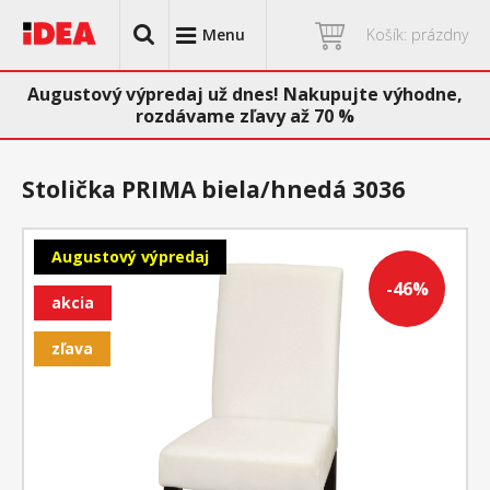
Menu
Košík: prázdny
Augustový výpredaj už dnes! Nakupujte výhodne,
rozdávame zľavy až 70 %
Stolička PRIMA biela/hnedá 3036
Augustový výpredaj
-46%
akcia
zľava