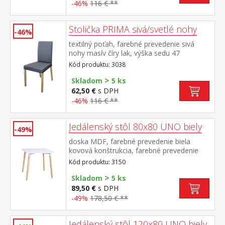
-46%
116 € **
Stolička PRIMA sivá/svetlé nohy
-46%
textilný poťah, farebné prevedenie sivá
nohy masív číry lak, výška sedu 47
cm odporúčaná nosnosť do 120 kg
Kód produktu: 3038
>
Skladom
5 ks
62,50 €
s DPH
-46%
116 € **
Jedálenský stôl 80x80 UNO biely
-49%
doska MDF, farebné prevedenie biela
kovová konštrukcia, farebné prevedenie
biela okrúhle nohy, materiál masív buk
Kód produktu: 3150
nastaviteľné plastové klzáky s
>
pochrómovanou krytkou
Skladom
5 ks
89,50 €
s DPH
-49%
178,50 € **
Jedálenský stôl 120x80 UNO biely