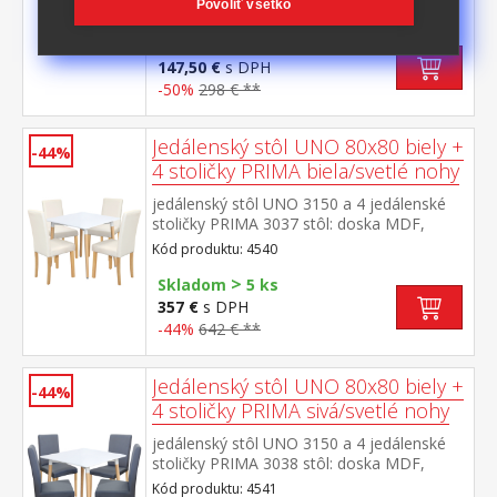
biela okrúhle nohy, materiál masív buk
Povoliť všetko
Kód produktu: 3153
nastaviteľné plastové klzáky s
>
pochrómovanou krytkou
Skladom
5 ks
147,50 €
s DPH
-50%
298 € **
Jedálenský stôl UNO 80x80 biely +
-44%
4 stoličky PRIMA biela/svetlé nohy
jedálenský stôl UNO 3150 a 4 jedálenské
stoličky PRIMA 3037 stôl: doska MDF,
farebné prevedenie biela kovová
Kód produktu: 4540
konštrukcia, farebné prevedenie
>
biela okrúhle nohy, materiál masív
Skladom
5 ks
buk stolička: poťah koža – imitácia, farebné
357 €
s DPH
prevedenie biela nohy masív číry lak, výška
-44%
642 € **
sedu 47 cm rozmer stola (š/h/v) 80 × 80 ×
74 cm rozmer stoličky (š/h/v) 45 × 55 × 90
cm
Jedálenský stôl UNO 80x80 biely +
-44%
4 stoličky PRIMA sivá/svetlé nohy
jedálenský stôl UNO 3150 a 4 jedálenské
stoličky PRIMA 3038 stôl: doska MDF,
farebné prevedenie biela kovová
Kód produktu: 4541