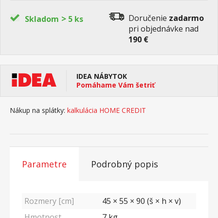
>
Doručenie
zadarmo
Skladom
5 ks
pri objednávke nad
190 €
IDEA NÁBYTOK
Pomáhame Vám šetriť
Nákup na splátky:
kalkulácia HOME CREDIT
Parametre
Podrobný popis
Rozmery [cm]
45 × 55 × 90 (š × h × v)
Hmotnost
7
kg