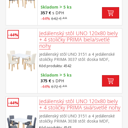
konštrukcia, farebné prevedenie
>
biela okrúhle nohy, materiál masív
Skladom
5 ks
buk stolička: textilný poťah,
357 €
s DPH
farebné prevedenie sivá nohy masív číry lak,
-44%
642 € **
výška sedu 47 cm rozmer stola (š/h/v) 80 ×
80 × 74 cm rozmer stoličky (š/h/v) 45 × 55 ×
90 cm
Jedálenský stôl UNO 120x80 biely
-44%
+ 4 stoličky PRIMA biela/svetlé
nohy
jedálenský stôl UNO 3151 a 4 jedálenské
stoličky PRIMA 3037 stôl: doska MDF,
farebné prevedenie biela kovová
Kód produktu: 4542
konštrukcia, farebné prevedenie
>
biela okrúhle nohy, materiál masív
Skladom
5 ks
buk stolička: poťah koža – imitácia, farebné
375 €
s DPH
prevedenie biela nohy masív číry lak, výška
-44%
672 € **
sedu 47 cm rozmer stola (š/h/v) 120 × 80 ×
74 cm rozmer stoličky (š/h/v) 45 × 55 × 90
cm
Jedálenský stôl UNO 120x80 biely
-44%
+ 4 stoličky PRIMA sivá/svetlé nohy
jedálenský stôl UNO 3151 a 4 jedálenské
stoličky PRIMA 3038 stôl: doska MDF,
farebné prevedenie biela kovová
Kód produktu: 4543