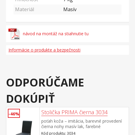
Materiál
Masív
návod na montáž na stiahnutie tu
Informácie o produkte a bezpečnosti
ODPORÚČAME
DOKÚPIŤ
Stolička PRIMA čierna 3034
-46%
poťah koža – imitácia, barevné provedení
čierna nohy masív lak, farebné
prevedenie tmavo hnedá výška sedu 47 cm,
Kód produktu: 3034