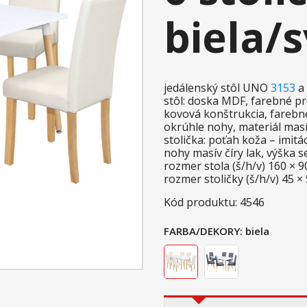
biela/
jedálenský stôl UNO
3153
a 
stôl: doska MDF, farebné p
kovová konštrukcia, farebn
okrúhle nohy, materiál mas
stolička: poťah koža – imitá
nohy masív číry lak, výška 
rozmer stola (š/h/v) 160 × 
rozmer stoličky (š/h/v) 45 ×
Kód produktu: 4546
FARBA/DEKORY:
biela