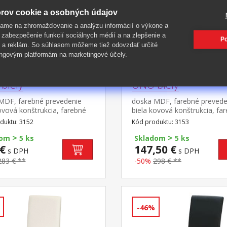
rov cookie a osobných údajov
ame na zhromažďovanie a analýzu informácií o výkone a
 zabezpečenie funkcií sociálnych médií a na zlepšenie a
Po
 a reklám. So súhlasom môžeme tiež odovzdať určité
ngovým platformám na marketingové účely.
lenský stôl 140x90
Jedálenský stôl 160
biely
UNO biely
MDF, farebné prevedenie
doska MDF, farebné prevede
ovová konštrukcia, farebné
biela kovová konštrukcia, fa
nie biela okrúhle nohy,
prevedenie biela okrúhle noh
duktu: 3152
Kód produktu: 3153
l masív buk nastaviteľné
materiál masív buk nastavite
>
>
vé klzáky s pochrómovanou
plastové klzáky s pochrómo
dom
5 ks
Skladom
5 ks
u
krytkou
€
147,50 €
s DPH
s DPH
283 € **
-50%
298 € **
-46%