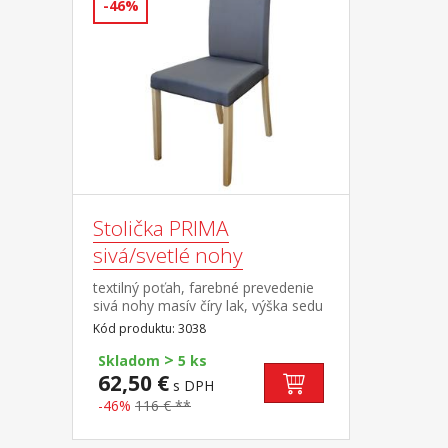
-46%
Stolička PRIMA
sivá/svetlé nohy
textilný poťah, farebné prevedenie
sivá nohy masív číry lak, výška sedu
47 cm odporúčaná nosnosť do 120
Kód produktu: 3038
kg
>
Skladom
5 ks
62,50 €
s DPH
-46%
116 € **