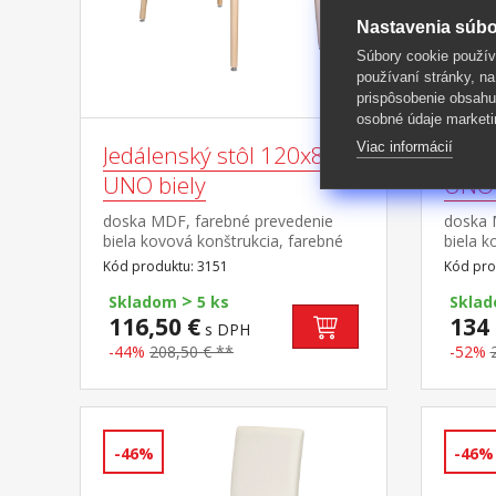
Nastavenia súbo
Súbory cookie použív
používaní stránky, na
prispôsobenie obsahu
osobné údaje marketi
Viac informácií
Jedálenský stôl 120x80
Jedá
UNO biely
UNO 
doska MDF, farebné prevedenie
doska 
biela kovová konštrukcia, farebné
biela k
prevedenie biela okrúhle nohy,
prevede
Kód produktu: 3151
Kód pro
materiál masív buk nastaviteľné
materiá
>
plastové klzáky s pochrómovanou
plasto
Skladom
5 ks
Skla
krytkou
krytko
116,50 €
134 
s DPH
-44%
208,50 € **
-52%
-46%
-46%