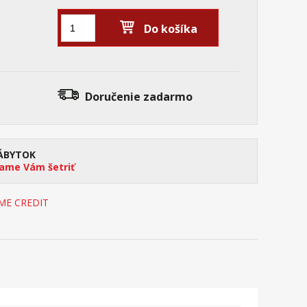
Do košíka
Doručenie
zadarmo
ÁBYTOK
me Vám šetriť
OME CREDIT