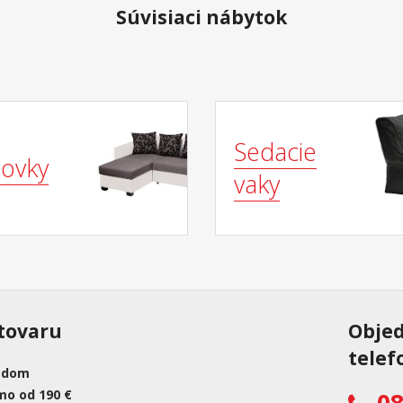
Súvisiaci nábytok
Sedacie
ovky
vaky
tovaru
Obje
telef
adom
mo od 190 €
08