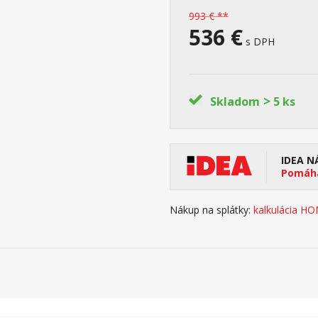
993 € **
536 €
s DPH
>
Skladom
5 ks
IDEA N
Pomáha
Nákup na splátky:
kalkulácia H