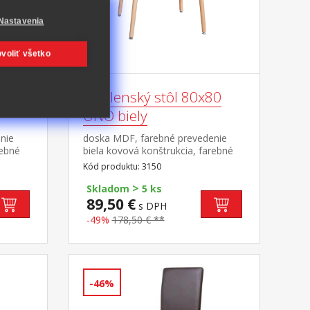
Nastavenia
voliť všetko
x90
Jedálenský stôl 80x80
UNO biely
nie
doska MDF, farebné prevedenie
rebné
biela kovová konštrukcia, farebné
y,
prevedenie biela okrúhle nohy,
Kód produktu: 3150
ľné
materiál masív buk nastaviteľné
>
vanou
plastové klzáky s pochrómovanou
Skladom
5 ks
krytkou
89,50 €
s DPH
-49%
178,50 € **
-46%