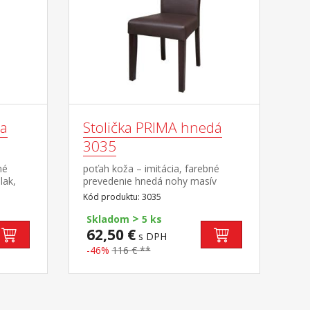
na
Stolička PRIMA hnedá
3035
né
poťah koža – imitácia, farebné
lak,
prevedenie hnedá nohy masív
nedá
lak, farebné prevedenie tmavo
Kód produktu: 3035
ná
hnedá výška sedu 47 cm,
>
odporúčaná nosnosť do 120 kg
Skladom
5 ks
62,50 €
s DPH
-46%
116 € **