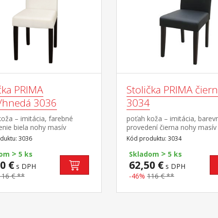
ička PRIMA
Stolička PRIMA čier
a/hnedá 3036
3034
oža – imitácia, farebné
poťah koža – imitácia, barev
nie biela nohy masív
provedení čierna nohy masív 
arebné prevedenie tmavo
farebné prevedenie tmavo h
duktu: 3036
Kód produktu: 3034
výška sedu 47 cm,
výška sedu 47 cm, odporúča
>
>
čaná nosnosť do 120 kg
nosnosť do 120 kg
dom
5 ks
Skladom
5 ks
0 €
62,50 €
s DPH
s DPH
116 € **
-46%
116 € **