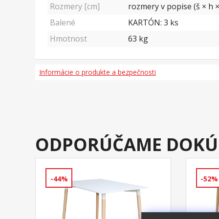
Rozmery [cm]
rozmery v popise (š × h ×
Balené
KARTÓN: 3 ks
Hmotnost
63
kg
Informácie o produkte a bezpečnosti
ODPORÚČAME DOKÚ
-44%
-52%