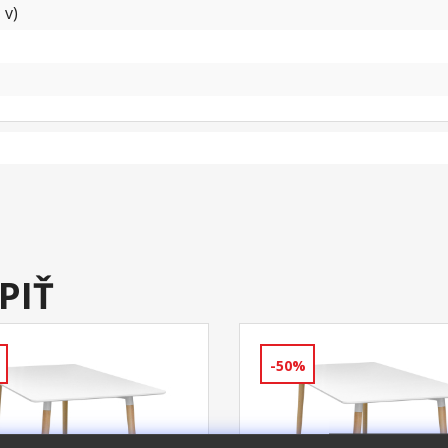
 v)
PIŤ
-50%