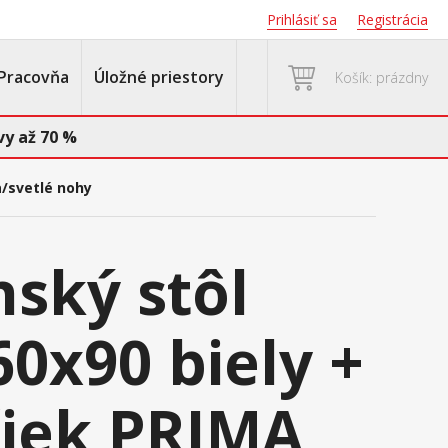
Prihlásiť sa
Registrácia
Pracovňa
Úložné priestory
Košík: prázdny
y až 70 %
a/svetlé nohy
nský stôl
0x90 biely +
ičiek PRIMA