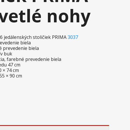
svetlé nohy
6 jedálenských stoličiek PRIMA
3037
revedenie biela
é prevedenie biela
ív buk
cia, farebné prevedenie biela
sedu 47 cm
90 × 74 cm
 55 × 90 cm