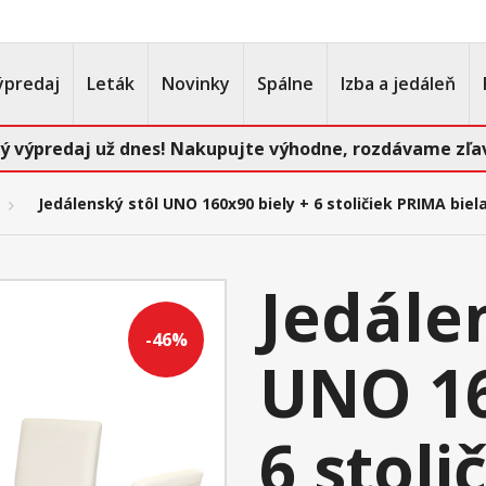
ýpredaj
Leták
Novinky
Spálne
Izba a jedáleň
ý výpredaj už dnes! Nakupujte výhodne, rozdávame zľav
Jedálenský stôl UNO 160x90 biely + 6 stoličiek PRIMA biel
Jedále
-46%
UNO 16
6 stol