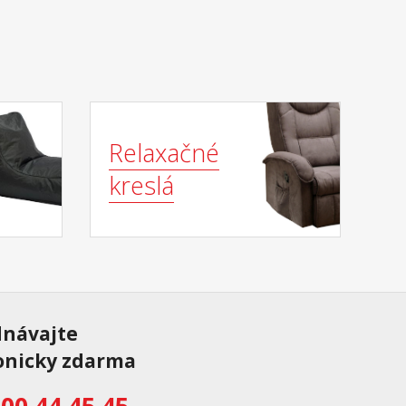
Relaxačné
kreslá
dnávajte
onicky zdarma
00 44 45 45