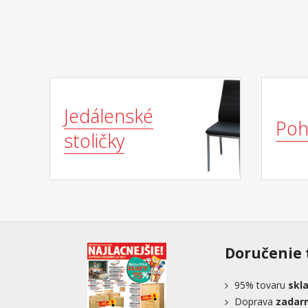
Jedálenské
Poh
stoličky
Doručenie 
95%
tovaru
skl
Doprava
zadar