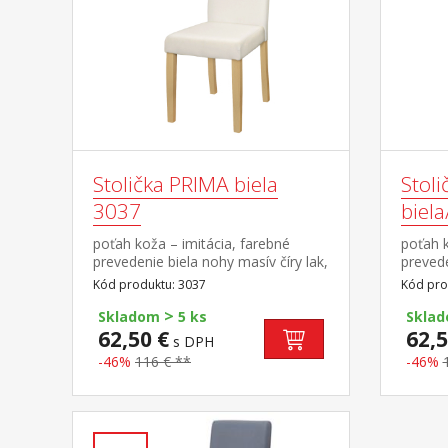
Stolička PRIMA biela
Stol
3037
biel
poťah koža – imitácia, farebné
poťah k
prevedenie biela nohy masív číry lak,
prevede
výška sedu 47 cm odporúčaná
lak, f
Kód produktu: 3037
Kód pro
nosnosť do 120 kg
hnedá 
>
odporú
Skladom
5 ks
Skla
62,50 €
62,5
s DPH
-46%
116 € **
-46%