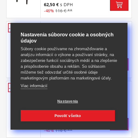
62,50 €
s DPH
-46%
116 € **
Stolička PRIMA hnedá 3035
-46%
Nastavenia súborov cookie a osobných
poťah koža – imitácia, farebné prevedenie
údajov
hnedá nohy masív lak, farebné
prevedenie tmavo hnedá výška sedu 47 cm,
Kód produktu: 3035
Súbory cookie používame na zhromažďovanie a
odporúčaná nosnosť do 120 kg
analýzu informácií o výkone a používaní stránky, na
>
Skladom
5 ks
zabezpečenie funkcií sociálnych médií a na zlepšenie
62,50 €
s DPH
a prispôsobenie obsahu a reklám. So súhlasom
-46%
116 € **
môžeme tiež odovzdať určité osobné údaje
marketingovým platformám na marketingové účely.
Stolička PRIMA biela/hnedá 3036
Viac informácií
-46%
poťah koža – imitácia, farebné prevedenie
biela nohy masív lak, farebné
Nastavenia
prevedenie tmavo hnedá výška sedu 47 cm,
Kód produktu: 3036
odporúčaná nosnosť do 120 kg
Povoliť všetko
>
Skladom
5 ks
62,50 €
s DPH
-46%
116 € **