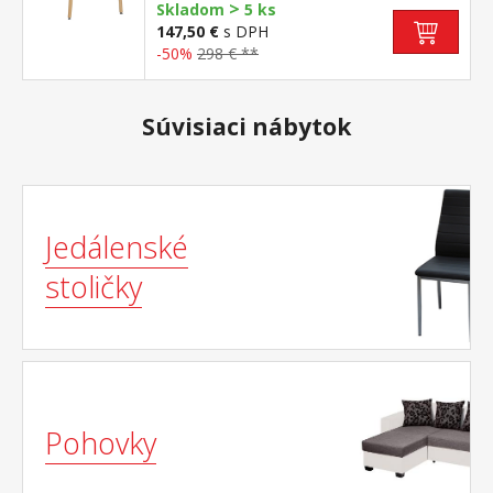
>
pochrómovanou krytkou
Skladom
5 ks
147,50 €
s DPH
-50%
298 € **
Súvisiaci nábytok
Jedálenské
stoličky
Pohovky