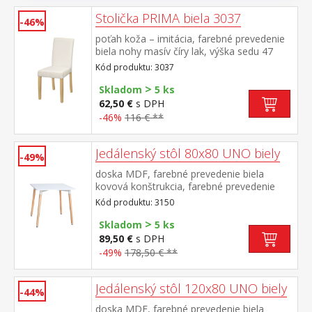
Stolička PRIMA biela 3037
-46%
poťah koža – imitácia, farebné prevedenie
biela nohy masív číry lak, výška sedu 47
cm odporúčaná nosnosť do 120 kg
Kód produktu: 3037
>
Skladom
5 ks
62,50 €
s DPH
-46%
116 € **
Jedálenský stôl 80x80 UNO biely
-49%
doska MDF, farebné prevedenie biela
kovová konštrukcia, farebné prevedenie
biela okrúhle nohy, materiál masív buk
Kód produktu: 3150
nastaviteľné plastové klzáky s
>
pochrómovanou krytkou
Skladom
5 ks
89,50 €
s DPH
-49%
178,50 € **
Jedálenský stôl 120x80 UNO biely
-44%
doska MDF, farebné prevedenie biela