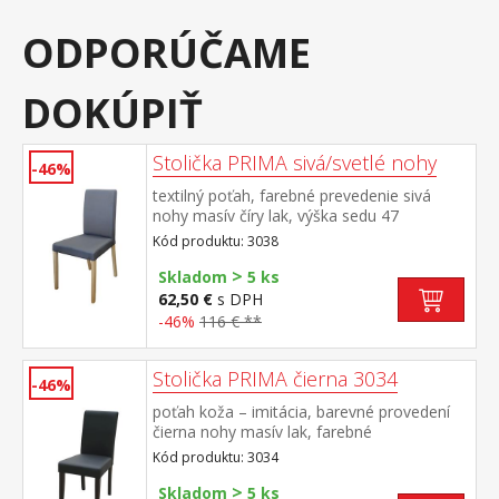
ODPORÚČAME
DOKÚPIŤ
Stolička PRIMA sivá/svetlé nohy
-46%
textilný poťah, farebné prevedenie sivá
nohy masív číry lak, výška sedu 47
cm odporúčaná nosnosť do 120 kg
Kód produktu: 3038
>
Skladom
5 ks
62,50 €
s DPH
-46%
116 € **
Stolička PRIMA čierna 3034
-46%
poťah koža – imitácia, barevné provedení
čierna nohy masív lak, farebné
prevedenie tmavo hnedá výška sedu 47 cm,
Kód produktu: 3034
odporúčaná nosnosť do 120 kg
>
Skladom
5 ks