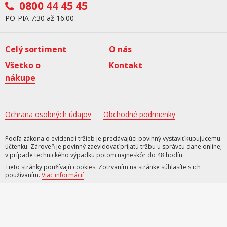
0800 44 45 45
PO-PIA 7:30 až 16:00
Celý sortiment
O nás
Všetko o
Kontakt
nákupe
Ochrana osobných údajov
Obchodné podmienky
Podľa zákona o evidencii tržieb je predávajúci povinný vystaviť kupujúcemu
účtenku. Zároveň je povinný zaevidovať prijatú tržbu u správcu dane online;
v prípade technického výpadku potom najneskôr do 48 hodín.
Tieto stránky používajú cookies. Zotrvaním na stránke súhlasíte s ich
používaním.
Viac informácií