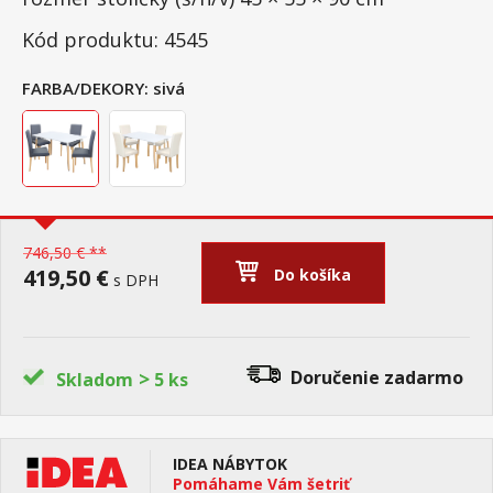
Kód produktu: 4545
FARBA/DEKORY:
sivá
746,50 € **
419,50 €
Do košíka
s DPH
>
Doručenie
zadarmo
Skladom
5 ks
IDEA NÁBYTOK
Pomáhame Vám šetriť