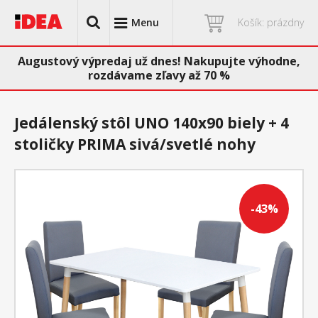
Menu
Košík: prázdny
Augustový výpredaj už dnes! Nakupujte výhodne,
rozdávame zľavy až 70 %
Jedálenský stôl UNO 140x90 biely + 4
stoličky PRIMA sivá/svetlé nohy
-43%