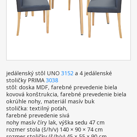
jedálenský stôl UNO
3152
a 4 jedálenské
stoličky PRIMA
3038
stôl: doska MDF, farebné prevedenie biela
kovová konštrukcia, farebné prevedenie biela
okrúhle nohy, materiál masív buk
stolička: textilný poťah,
farebné prevedenie sivá
nohy masív číry lak, výška sedu 47 cm
rozmer stola (š/h/v) 140 × 90 × 74 cm
rozmer stoličky (š/h/v) 45 × 55 × 90 cm