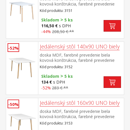
kovová konštrukcia, farebné prevedenie
biela okrúhle nohy, materiál masív buk
Kód produktu: 3151
nastaviteľné plastové klzáky s
>
pochrómovanou krytkou
Skladom
5 ks
116,50 €
s DPH
-44%
208,50 € **
Jedálenský stôl 140x90 UNO biely
-52%
doska MDF, farebné prevedenie biela
kovová konštrukcia, farebné prevedenie
biela okrúhle nohy, materiál masív buk
Kód produktu: 3152
nastaviteľné plastové klzáky s
>
pochrómovanou krytkou
Skladom
5 ks
134 €
s DPH
-52%
283 € **
Jedálenský stôl 160x90 UNO biely
-50%
doska MDF, farebné prevedenie biela
kovová konštrukcia, farebné prevedenie
biela okrúhle nohy, materiál masív buk
Kód produktu: 3153
nastaviteľné plastové klzáky s