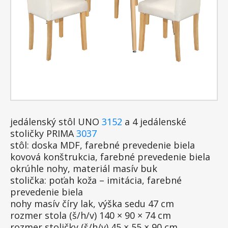
jedálenský stôl UNO
3152
a 4 jedálenské
stoličky PRIMA
3037
stôl: doska MDF, farebné prevedenie biela
kovová konštrukcia, farebné prevedenie biela
okrúhle nohy, materiál masív buk
stolička: poťah koža – imitácia, farebné
prevedenie biela
nohy masív číry lak, výška sedu 47 cm
rozmer stola (š/h/v) 140 × 90 × 74 cm
rozmer stoličky (š/h/v) 45 × 55 × 90 cm