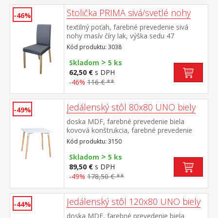
Stolička PRIMA sivá/svetlé nohy
-46%
textilný poťah, farebné prevedenie sivá
nohy masív číry lak, výška sedu 47
cm odporúčaná nosnosť do 120 kg
Kód produktu: 3038
>
Skladom
5 ks
62,50 €
s DPH
-46%
116 € **
Jedálenský stôl 80x80 UNO biely
-49%
doska MDF, farebné prevedenie biela
kovová konštrukcia, farebné prevedenie
biela okrúhle nohy, materiál masív buk
Kód produktu: 3150
nastaviteľné plastové klzáky s
>
pochrómovanou krytkou
Skladom
5 ks
89,50 €
s DPH
-49%
178,50 € **
Jedálenský stôl 120x80 UNO biely
-44%
doska MDF, farebné prevedenie biela