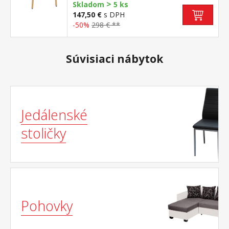
>
pochrómovanou krytkou
Skladom
5 ks
147,50 €
s DPH
-50%
298 € **
Súvisiaci nábytok
Jedálenské
stoličky
Pohovky