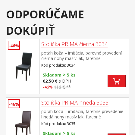
ODPORÚČAME
DOKÚPIŤ
Stolička PRIMA čierna 3034
-46%
poťah koža – imitácia, barevné provedení
čierna nohy masív lak, farebné
prevedenie tmavo hnedá výška sedu 47 cm,
Kód produktu: 3034
odporúčaná nosnosť do 120 kg
>
Skladom
5 ks
62,50 €
s DPH
-46%
116 € **
Stolička PRIMA hnedá 3035
-46%
poťah koža – imitácia, farebné prevedenie
hnedá nohy masív lak, farebné
prevedenie tmavo hnedá výška sedu 47 cm,
Kód produktu: 3035
odporúčaná nosnosť do 120 kg
>
Skladom
5 ks