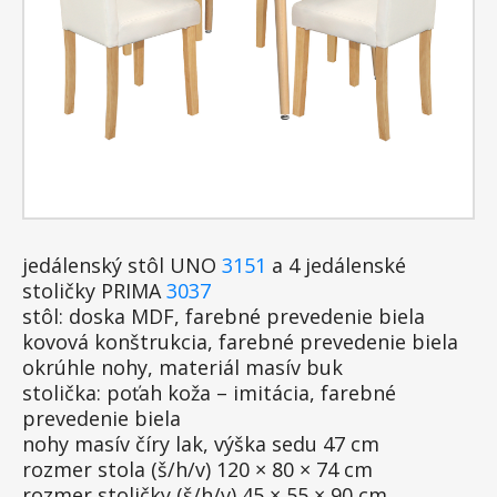
jedálenský stôl UNO
3151
a 4 jedálenské
stoličky PRIMA
3037
stôl: doska MDF, farebné prevedenie biela
kovová konštrukcia, farebné prevedenie biela
okrúhle nohy, materiál masív buk
stolička: poťah koža – imitácia, farebné
prevedenie biela
nohy masív číry lak, výška sedu 47 cm
rozmer stola (š/h/v) 120 × 80 × 74 cm
rozmer stoličky (š/h/v) 45 × 55 × 90 cm