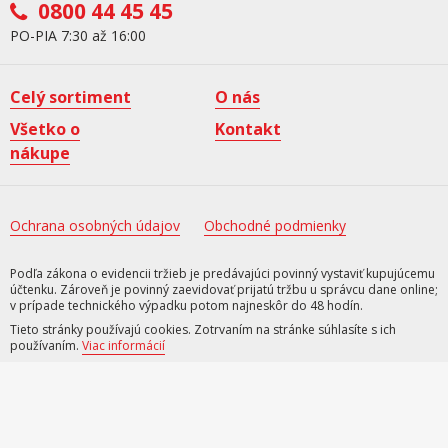
0800 44 45 45
PO-PIA 7:30 až 16:00
Celý sortiment
O nás
Všetko o
Kontakt
nákupe
Ochrana osobných údajov
Obchodné podmienky
Podľa zákona o evidencii tržieb je predávajúci povinný vystaviť kupujúcemu
účtenku. Zároveň je povinný zaevidovať prijatú tržbu u správcu dane online;
v prípade technického výpadku potom najneskôr do 48 hodín.
Tieto stránky používajú cookies. Zotrvaním na stránke súhlasíte s ich
používaním.
Viac informácií