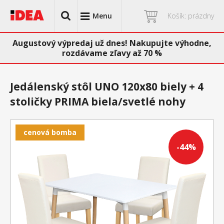
Menu
Košík: prázdny
Augustový výpredaj už dnes! Nakupujte výhodne,
rozdávame zľavy až 70 %
Jedálenský stôl UNO 120x80 biely + 4
stoličky PRIMA biela/svetlé nohy
cenová bomba
-44%