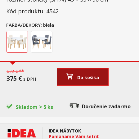
Kód produktu: 4542
FARBA/DEKORY:
biela
672 € **
375 €
Do košíka
s DPH
>
Doručenie
zadarmo
Skladom
5 ks
IDEA NÁBYTOK
Pomáhame Vám šetriť