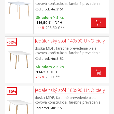
kovová konštrukcia, farebné prevedenie
biela okrúhle nohy, materiál masív buk
Kód produktu: 3151
nastaviteľné plastové klzáky s
>
pochrómovanou krytkou
Skladom
5 ks
116,50 €
s DPH
-44%
208,50 € **
Jedálenský stôl 140x90 UNO biely
-52%
doska MDF, farebné prevedenie biela
kovová konštrukcia, farebné prevedenie
biela okrúhle nohy, materiál masív buk
Kód produktu: 3152
nastaviteľné plastové klzáky s
>
pochrómovanou krytkou
Skladom
5 ks
134 €
s DPH
-52%
283 € **
Jedálenský stôl 160x90 UNO biely
-50%
doska MDF, farebné prevedenie biela
kovová konštrukcia, farebné prevedenie
biela okrúhle nohy, materiál masív buk
Kód produktu: 3153
nastaviteľné plastové klzáky s