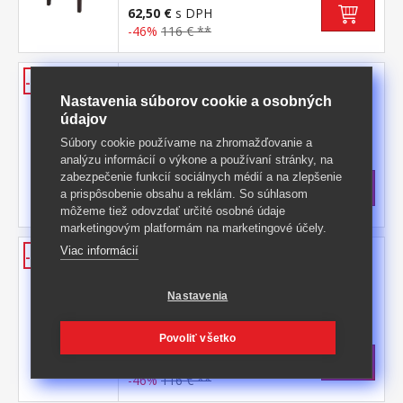
62,50 €
s DPH
-46%
116 € **
Stolička PRIMA biela/hnedá 3036
-46%
Nastavenia súborov cookie a osobných
poťah koža – imitácia, farebné prevedenie
údajov
biela nohy masív lak, farebné
prevedenie tmavo hnedá výška sedu 47 cm,
Kód produktu: 3036
Súbory cookie používame na zhromažďovanie a
odporúčaná nosnosť do 120 kg
analýzu informácií o výkone a používaní stránky, na
>
Skladom
5 ks
zabezpečenie funkcií sociálnych médií a na zlepšenie
62,50 €
s DPH
a prispôsobenie obsahu a reklám. So súhlasom
-46%
116 € **
môžeme tiež odovzdať určité osobné údaje
marketingovým platformám na marketingové účely.
Stolička PRIMA biela 3037
Viac informácií
-46%
poťah koža – imitácia, farebné prevedenie
biela nohy masív číry lak, výška sedu 47
Nastavenia
cm odporúčaná nosnosť do 120 kg
Kód produktu: 3037
Povoliť všetko
>
Skladom
5 ks
62,50 €
s DPH
-46%
116 € **