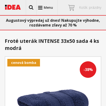
Menu
Košík: prázdny
Augustový výpredaj už dnes! Nakupujte výhodne,
rozdávame zľavy až 70 %
Froté uterák INTENSE 33x50 sada 4 ks
modrá
cenová bomba
-38%