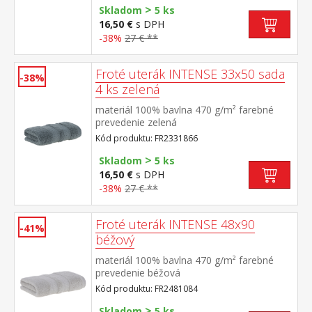
>
Skladom
5 ks
16,50 €
s DPH
-38%
27 € **
Froté uterák INTENSE 33x50 sada
-38%
4 ks zelená
materiál 100% bavlna 470 g/m² farebné
prevedenie zelená
Kód produktu: FR2331866
>
Skladom
5 ks
16,50 €
s DPH
-38%
27 € **
Froté uterák INTENSE 48x90
-41%
béžový
materiál 100% bavlna 470 g/m² farebné
prevedenie béžová
Kód produktu: FR2481084
>
Skladom
5 ks