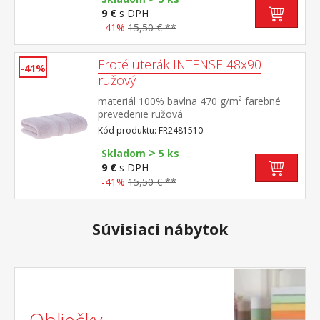
9 €
s DPH
-41%
15,50 € **
Froté uterák INTENSE 48x90
-41%
ružový
materiál 100% bavlna 470 g/m² farebné
prevedenie ružová
Kód produktu: FR2481510
>
Skladom
5 ks
9 €
s DPH
-41%
15,50 € **
Súvisiaci nábytok