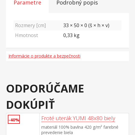
Parametre
Podrobný popis
Rozmery [cm]
33 × 50 × 0 (š × h × v)
Hmotnost
0,33
kg
Informácie o produkte a bezpečnosti
ODPORÚČAME
DOKÚPIŤ
Froté uterák YUMI 48x80 biely
-40%
materiál 100% bavlna 420 g/m² farebné
prevedenie biela