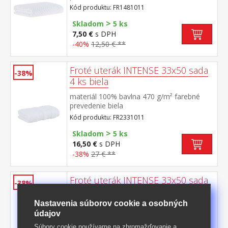
Kód produktu: FR1481011
>
Skladom
5 ks
7,50 €
s DPH
-40%
12,50 € **
Froté uterák INTENSE 33x50 sada
-38%
4 ks biela
materiál 100% bavlna 470 g/m² farebné
prevedenie biela
Kód produktu: FR2331011
>
Skladom
5 ks
16,50 €
s DPH
-38%
27 € **
Froté uterák INTENSE 33x50 sada
-38%
4 ks sivá
Nastavenia súborov cookie a osobných
materiál 100% bavlna 470 g/m² farebné
údajov
prevedenie sivá
Súbory cookie používame na zhromažďovanie a
Kód produktu: FR2331083