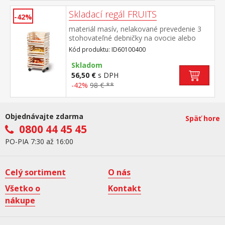
Skladací regál FRUITS
-42%
materiál masív, nelakované prevedenie 3
stohovateľné debničky na ovocie alebo
zeleninu spodná pojazdná na kolieskach
Kód produktu: ID60100400
Skladom
56,50 €
s DPH
-42%
98 € **
Objednávajte zdarma
Späť hore
0800 44 45 45
PO-PIA 7:30 až 16:00
Celý sortiment
O nás
Všetko o
Kontakt
nákupe