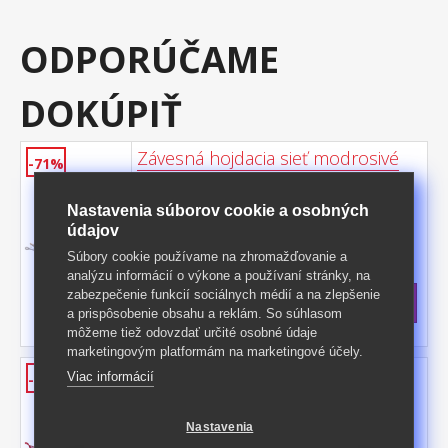
ODPORÚČAME
DOKÚPIŤ
Závesná hojdacia sieť modrosivé
-71%
vlny
materiál 65 % bavlna, 35 % polyester,
Nastavenia súborov cookie a osobných
farebná potlač plocha lehátka (š/h) 200 ×
údajov
100 cm odporúčaná nosnosť do 100 kg
Kód produktu: 507335
Súbory cookie používame na zhromažďovanie a
analýzu informácií o výkone a používaní stránky, na
>
Skladom
5 ks
zabezpečenie funkcií sociálnych médií a na zlepšenie
12,50 €
s DPH
a prispôsobenie obsahu a reklám. So súhlasom
-71%
44,50 € **
môžeme tiež odovzdať určité osobné údaje
marketingovým platformám na marketingové účely.
Závesná hojdacia sieť úzke pruhy
Viac informácií
-71%
materiál 65 % bavlna, 35 % polyester,
farebné pruhy plocha lehátka (š/h) 200 ×
Nastavenia
100 cm odporúčaná nosnosť do 100 kg
Kód produktu: 507019