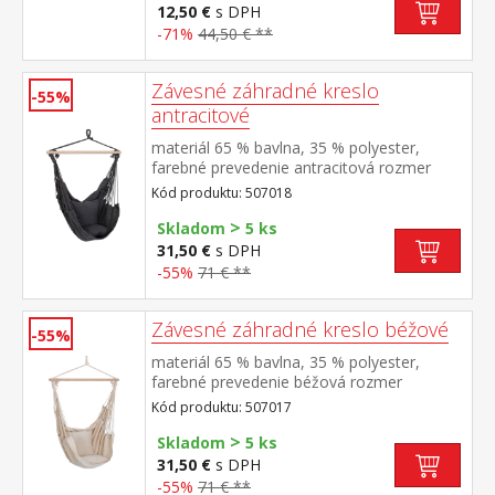
12,50 €
s DPH
-71%
44,50 € **
Závesné záhradné kreslo
-55%
antracitové
materiál 65 % bavlna, 35 % polyester,
farebné prevedenie antracitová rozmer
vankúšov (š/h) 35 × 35 cm rozperka z
Kód produktu: 507018
tvrdého masívneho dreva o priemere 3,2
>
cm a dĺžke 90 cm odporúčaná nosnosť do
Skladom
5 ks
120 kg
31,50 €
s DPH
-55%
71 € **
Závesné záhradné kreslo béžové
-55%
materiál 65 % bavlna, 35 % polyester,
farebné prevedenie béžová rozmer
vankúšov (š/h) 35 × 35 cm rozperka z
Kód produktu: 507017
tvrdého masívneho dreva o priemere 3,2
>
cm a dĺžke 90 cm odporúčaná nosnosť do
Skladom
5 ks
120 kg
31,50 €
s DPH
-55%
71 € **