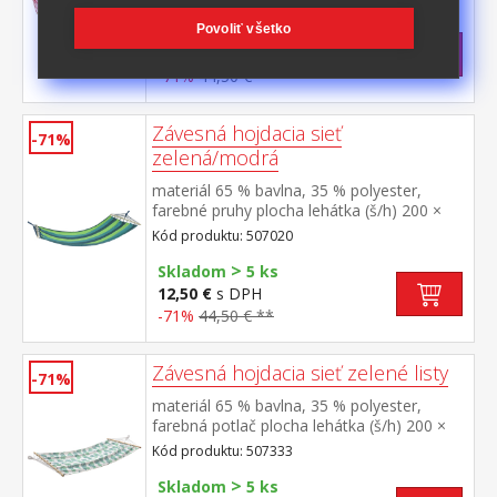
>
Povoliť všetko
Skladom
5 ks
12,50 €
s DPH
-71%
44,50 € **
Závesná hojdacia sieť
-71%
zelená/modrá
materiál 65 % bavlna, 35 % polyester,
farebné pruhy plocha lehátka (š/h) 200 ×
100 cm odporúčaná nosnosť do 100 kg
Kód produktu: 507020
>
Skladom
5 ks
12,50 €
s DPH
-71%
44,50 € **
Závesná hojdacia sieť zelené listy
-71%
materiál 65 % bavlna, 35 % polyester,
farebná potlač plocha lehátka (š/h) 200 ×
100 cm odporúčaná nosnosť do 100 kg
Kód produktu: 507333
>
Skladom
5 ks