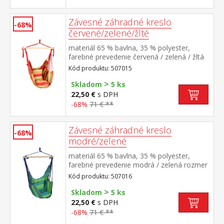
Závesné záhradné kreslo
-68%
červené/zelené/žlté
materiál 65 % bavlna, 35 % polyester,
farebné prevedenie červená / zelená / žltá
rozmer vankúšov (š/h) 35 × 35 cm rozperka
Kód produktu: 507015
z tvrdého masívneho dreva o priemere 3,2
>
cm a dĺžke 90 cm odporúčaná nosnosť do
Skladom
5 ks
120 kg
22,50 €
s DPH
-68%
71 € **
Závesné záhradné kreslo
-68%
modré/zelené
materiál 65 % bavlna, 35 % polyester,
farebné prevedenie modrá / zelená rozmer
vankúšov (š/h) 35 × 35 cm rozperka z
Kód produktu: 507016
tvrdého masívneho dreva o priemere 3,2
>
cm a dĺžke 90 cm odporúčaná nosnosť do
Skladom
5 ks
120 kg
22,50 €
s DPH
-68%
71 € **