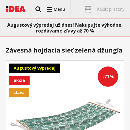
Menu
Košík: prázdny
Augustový výpredaj už dnes! Nakupujte výhodne,
rozdávame zľavy až 70 %
Závesná hojdacia sieť zelená džungľa
Augustový výpredaj
-71%
akcia
zľava