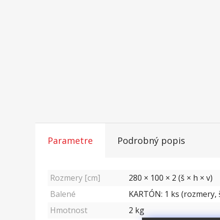
Parametre
Podrobný popis
Rozmery [cm]
280 × 100 × 2 (š × h × v)
Balené
KARTÓN: 1 ks (rozmery, š
Hmotnost
2
kg