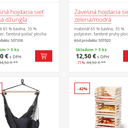
sná hojdacia sieť
Závesná hojdacia si
ná džungľa
zelená/modrá
l 65 % bavlna, 35 %
materiál 65 % bavlna, 35 %
er, farebná potlač plocha
polyester, farebné pruhy plo
 (š/h) 200 × 100
lehátka (š/h) 200 × 100
duktu: 507336
Kód produktu: 507020
orúčaná nosnosť do 100 kg
cm odporúčaná nosnosť do 
>
>
dom
5 ks
Skladom
5 ks
0 €
12,50 €
s DPH
s DPH
44,50 € **
-71%
44,50 € **
-42%