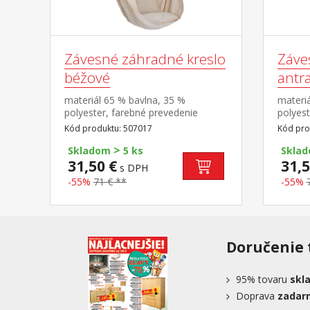
Závesné záhradné kreslo
Záve
béžové
antr
materiál 65 % bavlna, 35 %
materiá
polyester, farebné prevedenie
polyest
béžová rozmer vankúšov (š/h) 35 ×
antraci
Kód produktu: 507017
Kód pro
35 cm rozperka z tvrdého
35 × 3
>
masívneho dreva o priemere 3,2 cm
masívn
Skladom
5 ks
Skla
a dĺžke 90 cm odporúčaná nosnosť
a dĺžk
31,50 €
31,5
s DPH
do 120 kg
do 120
-55%
71 € **
-55%
Doručenie 
95%
tovaru
skl
Doprava
zadar