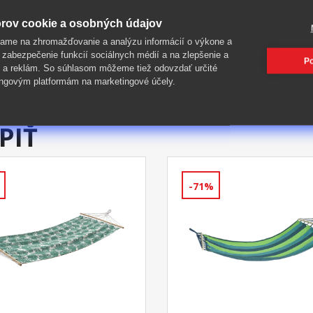
rov cookie a osobných údajov
ame na zhromažďovanie a analýzu informácií o výkone a
 zabezpečenie funkcií sociálnych médií a na zlepšenie a
Po
 a reklám. So súhlasom môžeme tiež odovzdať určité
ngovým platformám na marketingové účely.
PIŤ
-71%