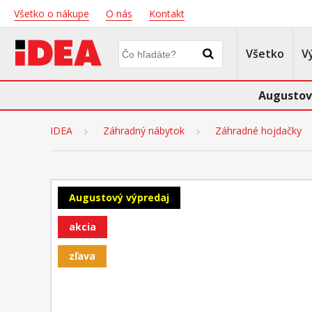
Všetko o nákupe
O nás
Kontakt
Všetko
V
Augustov
IDEA
Záhradný nábytok
Záhradné hojdačky
Augustový výpredaj
akcia
zľava