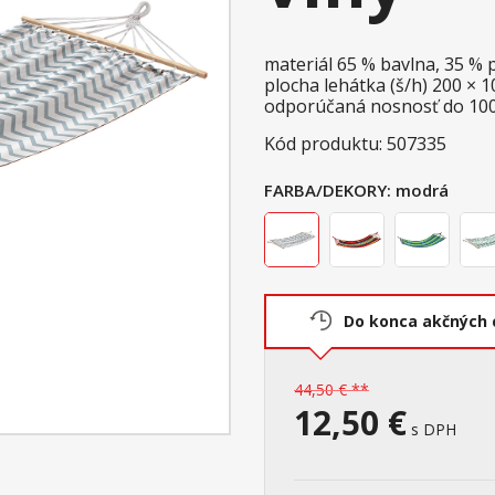
materiál 65 % bavlna, 35 % 
plocha lehátka (š/h) 200 × 
odporúčaná nosnosť do 10
Kód produktu: 507335
FARBA/DEKORY:
modrá
Do konca akčných 
44,50 € **
12,50 €
s DPH