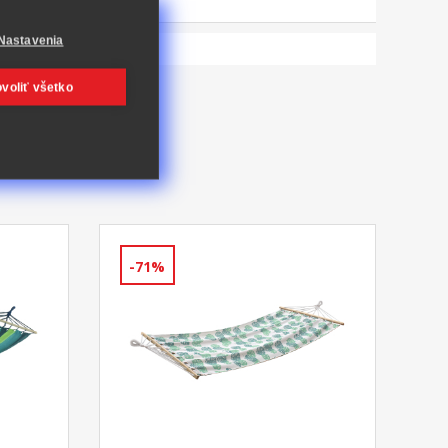
Nastavenia
voliť všetko
-71%