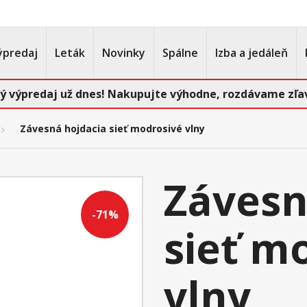
ýpredaj
Leták
Novinky
Spálne
Izba a jedáleň
ý výpredaj už dnes! Nakupujte výhodne, rozdávame zľav
Závesná hojdacia sieť modrosivé vlny
Závesn
-71%
sieť m
vlny