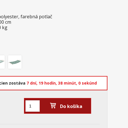
polyester, farebná potlač
100 cm
0 kg
cien zostáva
7 dní,
19 hodín,
38 minút,
0 sekúnd
Do košíka