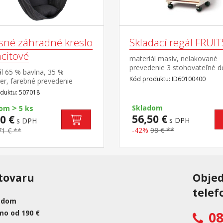
sné záhradné kreslo
Skladací regál FRUIT
acitové
materiál masív, nelakované
prevedenie 3 stohovateľné d
l 65 % bavlna, 35 %
na ovocie alebo zeleninu sp
Kód produktu: ID60100400
er, farebné prevedenie
pojazdná na kolieskach
tová rozmer vankúšov (š/h)
duktu: 507018
5 cm rozperka z tvrdého
>
eho dreva o priemere 3,2 cm
Skladom
dom
5 ks
e 90 cm odporúčaná nosnosť
56,50 €
0 €
s DPH
s DPH
 kg
-42%
98 € **
71 € **
tovaru
Obje
telef
adom
mo od 190 €
08