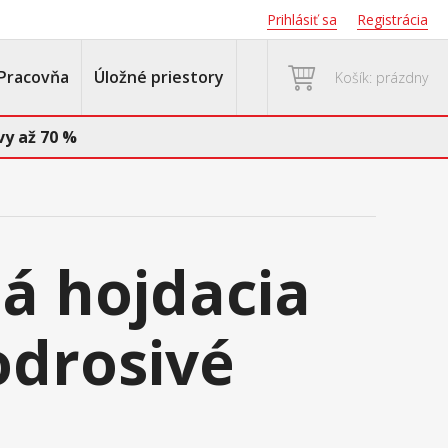
Prihlásiť sa
Registrácia
Pracovňa
Úložné priestory
Košík: prázdny
y až 70 %
á hojdacia
odrosivé