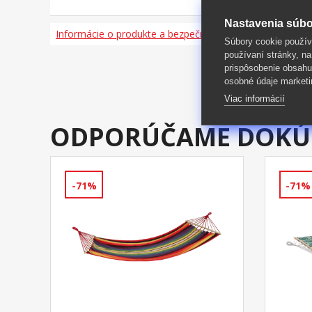
Nastavenia súbo
Informácie o produkte a bezpečnosti
Súbory cookie použív
používaní stránky, na
prispôsobenie obsahu
osobné údaje marketi
Viac informácií
ODPORÚČAME DOKÚ
-71%
-71%