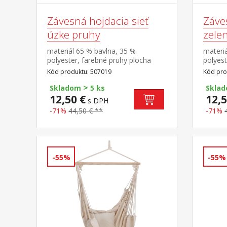
Závesná hojdacia sieť
Záve
úzke pruhy
zele
materiál 65 % bavlna, 35 %
materiá
polyester, farebné pruhy plocha
polyest
lehátka (š/h) 200 × 100 cm
lehátka
Kód produktu: 507019
Kód pro
odporúčaná nosnosť do 100 kg
cm odp
>
Skladom
5 ks
Skla
12,50 €
12,5
s DPH
-71%
44,50 € **
-71%
-55%
-55%