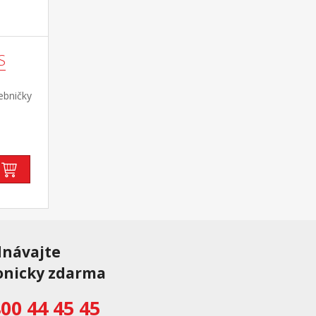
S
ebničky
odná
dnávajte
onicky zdarma
00 44 45 45