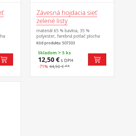
eť
Závesná hojdacia sieť
zelené listy
materiál 65 % bavlna, 35 %
cha
polyester, farebná potlač plocha
lehátka (š/h) 200 × 100
Kód produktu: 507333
100 kg
cm odporúčaná nosnosť do 100 kg
>
Skladom
5 ks
12,50 €
s DPH
-71%
44,50 € **