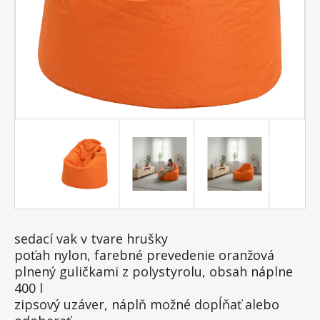
sedací vak v tvare hrušky
poťah nylon, farebné prevedenie oranžová
plnený guličkami z polystyrolu, obsah náplne
400 l
zipsový uzáver, náplň možné dopĺňať alebo