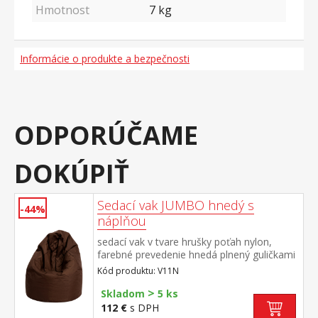
Hmotnost
7
kg
Informácie o produkte a bezpečnosti
ODPORÚČAME
DOKÚPIŤ
Sedací vak JUMBO hnedý s
-44%
náplňou
sedací vak v tvare hrušky poťah nylon,
farebné prevedenie hnedá plnený guličkami
z polystyrolu, obsah náplne 400 l zipsový
Kód produktu: V11N
uzáver, náplň možné dopĺňať alebo
>
odoberať cena vrátane náplne
Skladom
5 ks
112 €
s DPH