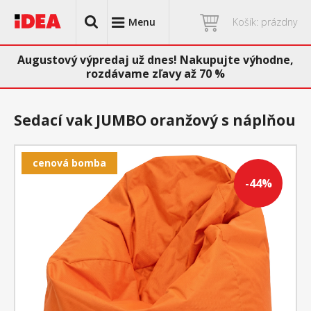
Menu
Košík: prázdny
Augustový výpredaj už dnes! Nakupujte výhodne,
rozdávame zľavy až 70 %
Sedací vak JUMBO oranžový s náplňou
cenová bomba
-44%