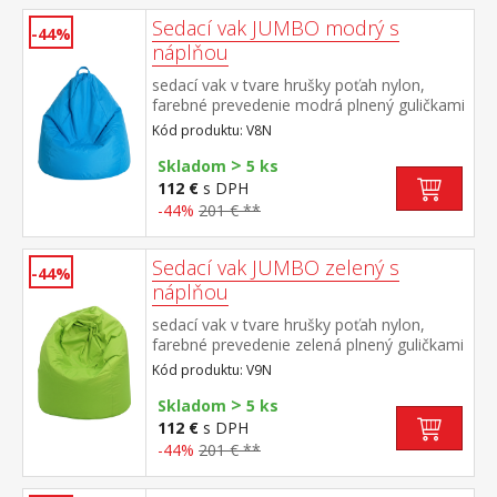
Sedací vak JUMBO modrý s
-44%
náplňou
sedací vak v tvare hrušky poťah nylon,
farebné prevedenie modrá plnený guličkami
z polystyrolu, obsah náplne 400 l zipsový
Kód produktu: V8N
uzáver, náplň možné dopĺňať alebo
>
odoberať cena vrátane náplne
Skladom
5 ks
112 €
s DPH
-44%
201 € **
Sedací vak JUMBO zelený s
-44%
náplňou
sedací vak v tvare hrušky poťah nylon,
farebné prevedenie zelená plnený guličkami
z polystyrolu, obsah náplne 400 l zipsový
Kód produktu: V9N
uzáver, náplň možné dopĺňať alebo
>
odoberať cena vrátane náplne
Skladom
5 ks
112 €
s DPH
-44%
201 € **