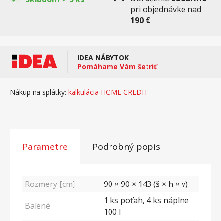
pri objednávke nad
190 €
IDEA NÁBYTOK
Pomáhame Vám šetriť
Nákup na splátky:
kalkulácia HOME CREDIT
Parametre
Podrobný popis
Rozmery [cm]
90 × 90 × 143 (š × h × v)
1 ks poťah, 4 ks náplne
Balené
100 l