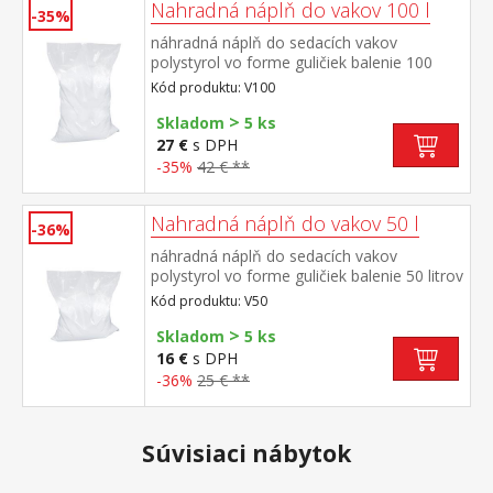
Nahradná náplň do vakov 100 l
-35%
náhradná náplň do sedacích vakov
polystyrol vo forme guličiek balenie 100
litrov
Kód produktu: V100
>
Skladom
5 ks
27 €
s DPH
-35%
42 € **
Nahradná náplň do vakov 50 l
-36%
náhradná náplň do sedacích vakov
polystyrol vo forme guličiek balenie 50 litrov
Kód produktu: V50
>
Skladom
5 ks
16 €
s DPH
-36%
25 € **
Súvisiaci nábytok