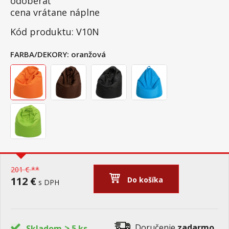
odoberať
cena vrátane náplne
Kód produktu: V10N
FARBA/DEKORY:
oranžová
201 € **
112 €
Do košíka
s DPH
>
Doručenie
zadarmo
Skladom
5 ks