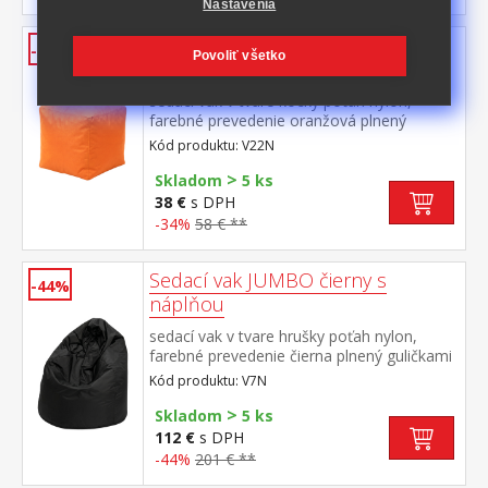
Nastavenia
Sedací taburet CUBE oranžový s
-34%
Povoliť všetko
náplňou
sedací vak v tvare kocky poťah nylon,
farebné prevedenie oranžová plnený
guličkami z polystyrolu, obsah náplne 100 l
Kód produktu: V22N
zipsový uzáver, náplň možné dopĺňať alebo
>
odoberať cena vrátane náplne
Skladom
5 ks
38 €
s DPH
-34%
58 € **
Sedací vak JUMBO čierny s
-44%
náplňou
sedací vak v tvare hrušky poťah nylon,
farebné prevedenie čierna plnený guličkami
z polystyrolu, obsah náplne 400 l zipsový
Kód produktu: V7N
uzáver, náplň možné dopĺňať alebo
>
odoberať cena vrátane náplne
Skladom
5 ks
112 €
s DPH
-44%
201 € **