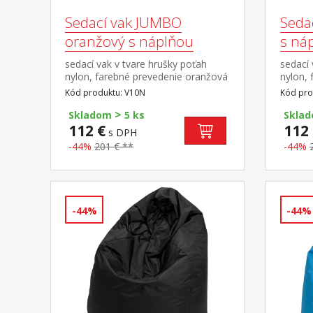
Sedací vak JUMBO
Seda
oranžový s náplňou
s ná
sedací vak v tvare hrušky poťah
sedací 
nylon, farebné prevedenie oranžová
nylon,
plnený guličkami z polystyrolu,
plnený 
Kód produktu: V10N
Kód pro
obsah náplne 400 l zipsový uzáver,
obsah n
>
náplň možné dopĺňať alebo
náplň 
Skladom
5 ks
Skla
odoberať cena vrátane náplne
odober
112 €
112 
s DPH
-44%
201 € **
-44%
-44%
-44%