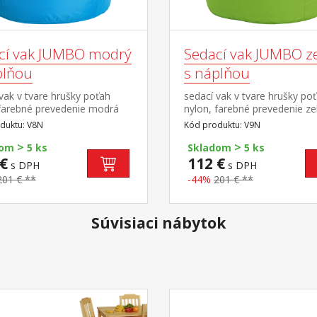
cí vak JUMBO modrý
Sedací vak JUMBO z
plňou
s náplňou
vak v tvare hrušky poťah
sedací vak v tvare hrušky po
 farebné prevedenie modrá
nylon, farebné prevedenie ze
guličkami z polystyrolu,
plnený guličkami z polystyrol
duktu: V8N
Kód produktu: V9N
áplne 400 l zipsový uzáver,
obsah náplne 400 l zipsový u
>
>
možné dopĺňať alebo
náplň možné dopĺňať alebo
dom
5 ks
Skladom
5 ks
ať cena vrátane náplne
odoberať cena vrátane nápl
€
112 €
s DPH
s DPH
201 € **
-44%
201 € **
Súvisiaci nábytok