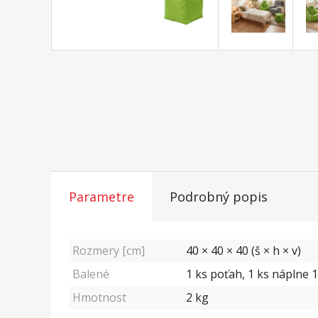
Parametre
Podrobný popis
Rozmery [cm]
40 × 40 × 40 (š × h × v)
Balené
1 ks poťah, 1 ks náplne 1
Hmotnost
2
kg