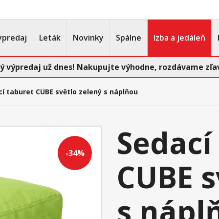
ýpredaj
Leták
Novinky
Spálne
Izba a jedáleň
ý výpredaj už dnes! Nakupujte výhodne, rozdávame zľav
í taburet CUBE světlo zelený s náplňou
Sedací
-34%
CUBE s
s nápl