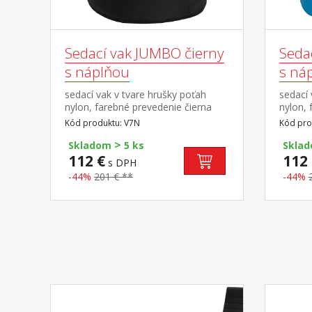
Sedací vak JUMBO čierny
Seda
s náplňou
s ná
sedací vak v tvare hrušky poťah
sedací 
nylon, farebné prevedenie čierna
nylon,
plnený guličkami z polystyrolu,
plnený 
Kód produktu: V7N
Kód pro
obsah náplne 400 l zipsový uzáver,
obsah n
>
náplň možné dopĺňať alebo
náplň 
Skladom
5 ks
Skla
odoberať cena vrátane náplne
odober
112 €
112 
s DPH
-44%
201 € **
-44%