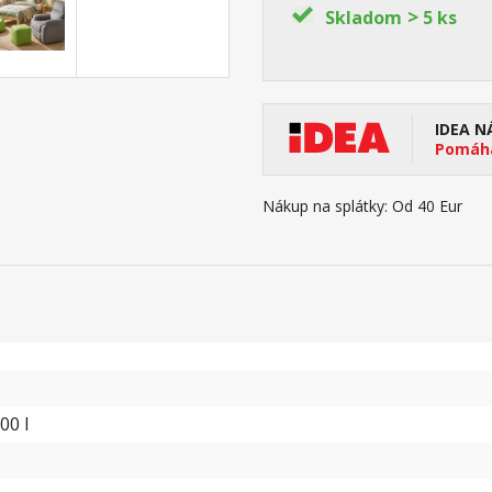
>
Skladom
5 ks
IDEA N
Pomáha
Nákup na splátky:
Od 40 Eur
00 l