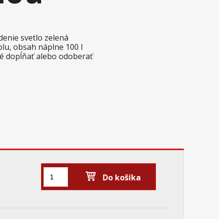
denie svetlo zelená
olu, obsah náplne 100 l
é dopĺňať alebo odoberať
Do košíka