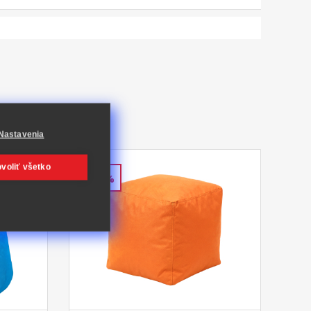
Nastavenia
voliť všetko
-34%