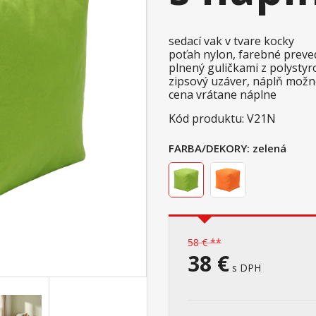
sedací vak v tvare kocky
poťah nylon, farebné preve
plnený guličkami z polystyr
zipsový uzáver, náplň možn
cena vrátane náplne
Kód produktu: V21N
FARBA/DEKORY:
zelená
58 € **
38 €
s DPH