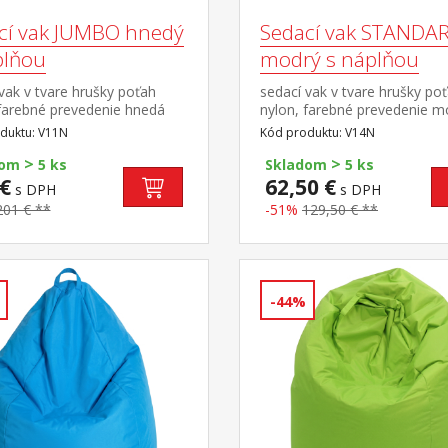
cí vak JUMBO hnedý
Sedací vak STANDA
plňou
modrý s náplňou
vak v tvare hrušky poťah
sedací vak v tvare hrušky po
 farebné prevedenie hnedá
nylon, farebné prevedenie m
guličkami z polystyrolu,
plnený guličkami z polystyrol
duktu: V11N
Kód produktu: V14N
áplne 400 l zipsový uzáver,
obsah náplne 150 l zipsový u
>
>
možné dopĺňať alebo
náplň možné dopĺňať alebo
dom
5 ks
Skladom
5 ks
ať cena vrátane náplne
odoberať cena vrátane nápl
€
62,50 €
s DPH
s DPH
201 € **
-51%
129,50 € **
-44%