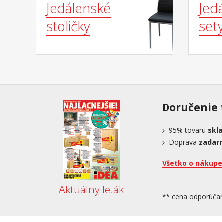
Jedálenské
Jed
stoličky
set
Doručenie 
95%
tovaru
skl
Doprava
zadar
Všetko o nákupe
Aktuálny leták
** cena odporúča