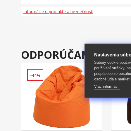
Informácie o produkte a bezpečnosti
ODPORÚČAME DOKÚ
Nastavenia súbo
Súbory cookie použív
používaní stránky, na
prispôsobenie obsahu
-44%
-44%
osobné údaje marketi
Viac informácií