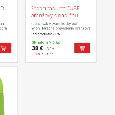
RD
Sedací taburet CUBE
oranžový s náplňou
ťah
sedací vak v tvare kocky poťah
odrá
nylon, farebné prevedenie oranžová
u,
plnený guličkami z polystyrolu,
Kód produktu: V22N
záver,
obsah náplne 100 l zipsový uzáver,
>
náplň možné dopĺňať alebo
Skladom
5 ks
ne
odoberať cena vrátane náplne
38 €
s DPH
-34%
58 € **