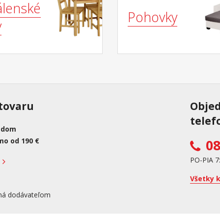
álenské
Pohovky
y
tovaru
Obje
telef
adom
mo od 190 €
08
PO-PIA 7
Všetky 
ná dodávateľom