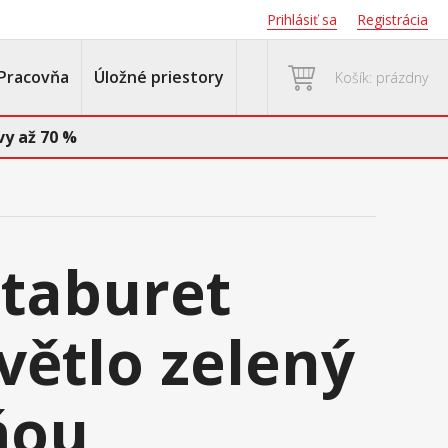
Prihlásiť sa
Registrácia
Pracovňa
Úložné priestory
Košík: prázdny
y až 70 %
 taburet
větlo zelený
ňou