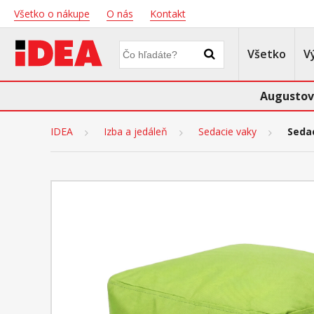
Všetko o nákupe
O nás
Kontakt
Všetko
V
Augustov
IDEA
Izba a jedáleň
Sedacie vaky
Sedac