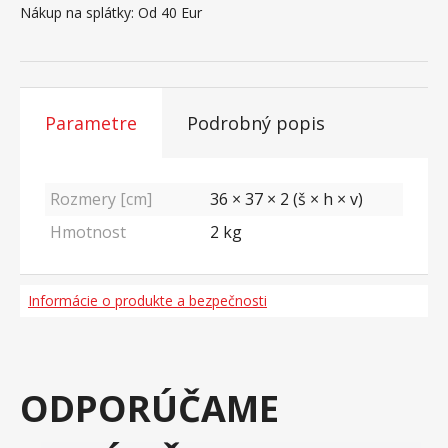
Nákup na splátky:
Od 40 Eur
Parametre
Podrobný popis
Rozmery [cm]
36 × 37 × 2 (š × h × v)
Hmotnost
2
kg
Informácie o produkte a bezpečnosti
ODPORÚČAME