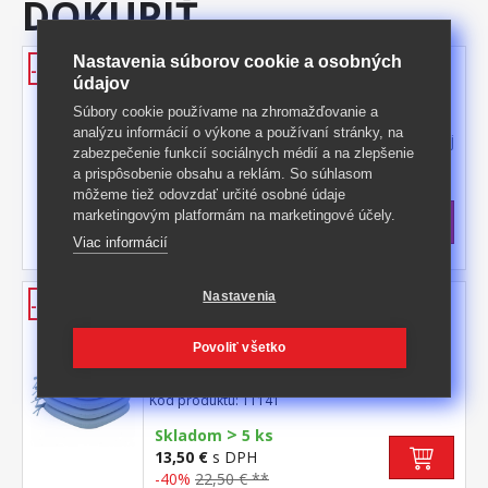
DOKÚPIŤ
Nastavenia súborov cookie a osobných
Súprava podsedákov KOMFORT
-40%
údajov
36x37 béžová
Súbory cookie používame na zhromažďovanie a
materiál poťahu 100% bavlna, farebné
analýzu informácií o výkone a používaní stránky, na
prevedenie béžová šírka podsedáku v užšej
zabezpečenie funkcií sociálnych médií a na zlepšenie
časti 24 cm, v rohoch všité šnúrky na
Kód produktu: TT140
a prispôsobenie obsahu a reklám. So súhlasom
pripevnenie poťah snímateľný a prateľný do
môžeme tiež odovzdať určité osobné údaje
>
40 °C materiál výplne 100% PU (molitan)
Skladom
5 ks
marketingovým platformám na marketingové účely.
balenie obsahuje 4 kusy podsedákov
13,50 €
s DPH
Viac informácií
-40%
22,50 € **
Súprava podsedákov KOMFORT
Nastavenia
-40%
36x37 modrá
Povoliť všetko
materiál poťahu 100% bavlna, farebné
prevedenie modrá šírka podsedáku v užšej
časti 24 cm, v rohoch všité šnúrky na
Kód produktu: TT141
pripevnenie poťah snímateľný a prateľný do
>
40 °C materiál výplne 100% PU (molitan)
Skladom
5 ks
balenie obsahuje 4 kusy podsedákov
13,50 €
s DPH
-40%
22,50 € **