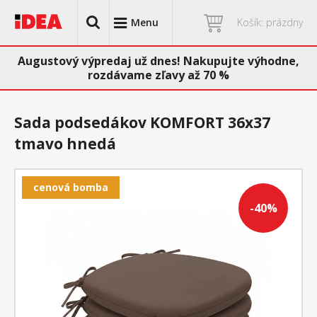
Menu
Košík: prázdny
Augustový výpredaj už dnes! Nakupujte výhodne,
rozdávame zľavy až 70 %
Sada podsedákov KOMFORT 36x37
tmavo hnedá
cenová bomba
-40%