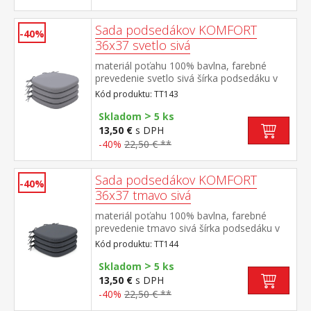
Sada podsedákov KOMFORT
-40%
36x37 svetlo sivá
materiál poťahu 100% bavlna, farebné
prevedenie svetlo sivá šírka podsedáku v
užšej časti 24 cm, v rohoch všité šnúrky na
Kód produktu: TT143
pripevnenie poťah snímateľný a prateľný do
>
40 °C materiál výplne 100% PU (molitan)
Skladom
5 ks
balenie obsahuje 4 kusy podsedákov
13,50 €
s DPH
-40%
22,50 € **
Sada podsedákov KOMFORT
-40%
36x37 tmavo sivá
materiál poťahu 100% bavlna, farebné
prevedenie tmavo sivá šírka podsedáku v
užšej časti 24 cm, v rohoch všité šnúrky na
Kód produktu: TT144
pripevnenie poťah snímateľný a prateľný do
>
40 °C materiál výplne 100% PU (molitan)
Skladom
5 ks
balenie obsahuje 4 kusy podsedákov
13,50 €
s DPH
-40%
22,50 € **