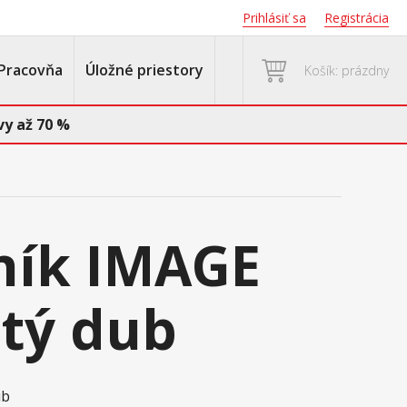
Prihlásiť sa
Registrácia
Pracovňa
Úložné priestory
Košík: prázdny
y až 70 %
ník IMAGE
atý dub
ub