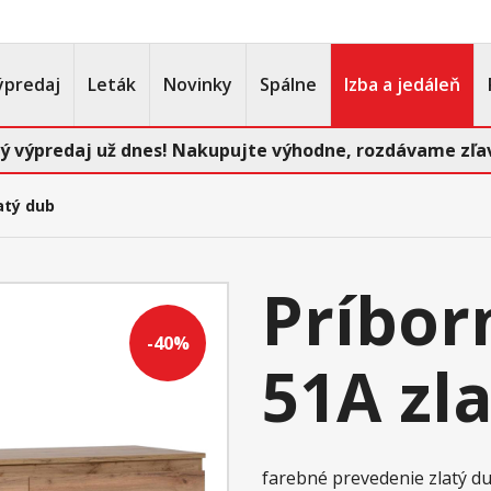
ýpredaj
Leták
Novinky
Spálne
Izba a jedáleň
ý výpredaj už dnes! Nakupujte výhodne, rozdávame zľav
atý dub
Príbor
-40%
51A zl
farebné prevedenie zlatý d