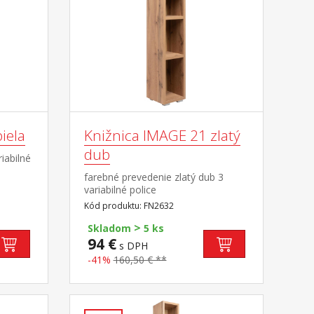
iela
Knižnica IMAGE 21 zlatý
dub
iabilné
farebné prevedenie zlatý dub 3
variabilné police
Kód produktu: FN2632
>
Skladom
5 ks
94 €
s DPH
-41%
160,50 € **