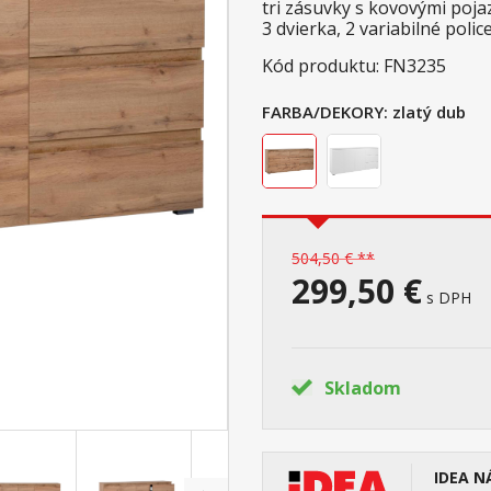
tri zásuvky s kovovými poj
3 dvierka, 2 variabilné polic
Kód produktu: FN3235
FARBA/DEKORY:
zlatý dub
504,50 € **
299,50 €
s DPH
Skladom
IDEA N