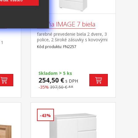
voliť všetko
atý
Skriňa IMAGE 7 biela
farebné prevedenie biela 2 dvere, 3
police, 2 široké zásuvky s kovovými
 1
pojazdmi
Kód produktu: FN2257
>
Skladom
5 ks
254,50 €
s DPH
-35%
397,50 € **
-43%