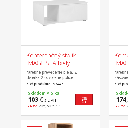
Konferenčný stolík
Komo
IMAGE 55A biely
IMAG
farebné prevedenie biela, 2
farebné
dvierka 2 otvorené police
zásuvi
Kód produktu: FN3447
Kód pro
>
Skladom
5 ks
Skla
103 €
174,
s DPH
-49%
205,50 € **
-27%