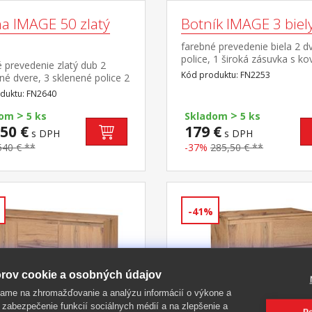
na IMAGE 50 zlatý
Botník IMAGE 3 biel
farebné prevedenie biela 2 d
police, 1 široká zásuvka s k
 prevedenie zlatý dub 2
pojazdmi
Kód produktu: FN2253
né dvere, 3 sklenené police 2
, pojazdy s guličkovými
duktu: FN2640
mi chrbát je obojstranný,
>
>
zvoliť farebné
dom
5 ks
Skladom
5 ks
nie zlatý dub alebo biela
50 €
179 €
s DPH
s DPH
540 € **
-37%
285,50 € **
-41%
rov cookie a osobných údajov
ame na zhromažďovanie a analýzu informácií o výkone a
 zabezpečenie funkcií sociálnych médií a na zlepšenie a