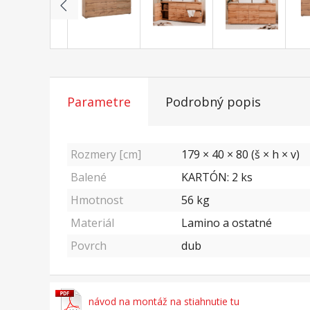
Parametre
Podrobný popis
Rozmery [cm]
179 × 40 × 80 (š × h × v)
Balené
KARTÓN: 2 ks
Hmotnost
56
kg
Materiál
Lamino a ostatné
Povrch
dub
návod na montáž na stiahnutie tu