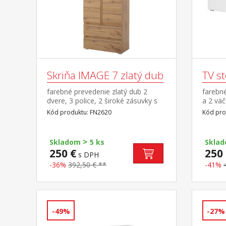
Skriňa IMAGE 7 zlatý dub
TV st
farebné prevedenie zlatý dub 2
farebné
dvere, 3 police, 2 široké zásuvky s
a 2 väč
kovovými pojazdmi
guličko
Kód produktu: FN2620
Kód pro
>
Skladom
5 ks
Skla
250 €
250 
s DPH
-36%
392,50 € **
-41%
-49%
-27%