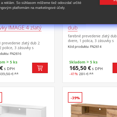
Po
 a reklám. So súhlasom môžeme tiež odovzdať určité
ngovým platformám na marketingové účely.
da 2 dvere + 3
Komoda IMAGE 2 zl
vky IMAGE 4 zlatý
dub
farebné prevedenie zlatý dub
dvere, 1 polica, 3 zásuvky s
 prevedenie zlatý dub 2
kovovými pojazdmi
Kód produktu: FN2614
2 police, 3 zásuvky s
mi pojazdmi
duktu: FN2616
>
>
dom
5 ks
Skladom
5 ks
€
165,50 €
s DPH
s DPH
339,50 € **
-41%
281 € **
-39%