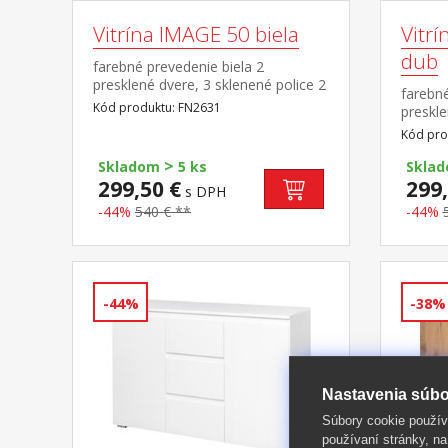
Vitrína IMAGE 50 biela
Vitrí
dub
farebné prevedenie biela 2
presklené dvere, 3 sklenené police 2
farebné
zásuvky, pojazdy s guličkovými
Kód produktu: FN2631
preskle
ložiskami chrbát je obojstranný,
zásuvky
Kód pro
možno zvoliť farebné prevedenie
ložiska
biela alebo zlatý dub
>
možno 
Skladom
5 ks
Skla
prevede
299,50 €
299,
s DPH
-44%
540 € **
-44%
-44%
-38%
Nastavenia súbo
Súbory cookie použív
používaní stránky, na