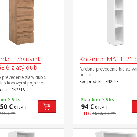
da 5 zásuviek
Knižnica IMAGE 21 b
E 6 zlatý dub
farebné prevedenie biela3 var
police
 prevedenie zlatý dub 5
Kód produktu: FN2623
ek s kovovými pojazdmi
duktu: FN2618
>
>
dom
5 ks
Skladom
5 ks
50 €
94 €
s DPH
s DPH
241 € **
-41%
160,50 € **