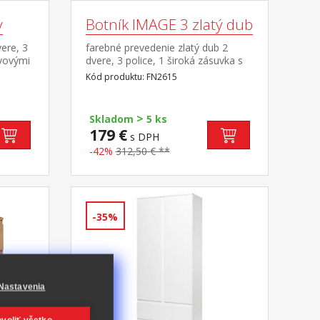
y
Botník IMAGE 3 zlatý dub
vere, 3
farebné prevedenie zlatý dub 2
ovovými
dvere, 3 police, 1 široká zásuvka s
kovovými pojazdmi
Kód produktu: FN2615
>
Skladom
5 ks
179 €
s DPH
-42%
312,50 € **
-35%
Nastavenia