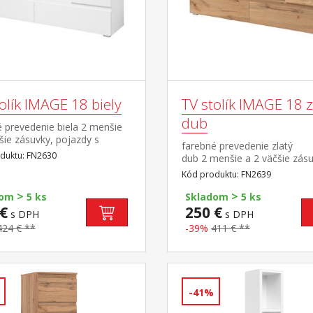
olík IMAGE 18 biely
TV stolík IMAGE 18 z
dub
 prevedenie biela 2 menšie
šie zásuvky, pojazdy s
farebné prevedenie zlatý
vými ložiskami
duktu: FN2630
dub 2 menšie a 2 väčšie zásu
pojazdy s guličkovými ložisk
Kód produktu: FN2639
>
>
dom
5 ks
Skladom
5 ks
€
250 €
s DPH
s DPH
424 € **
-39%
411 € **
-41%