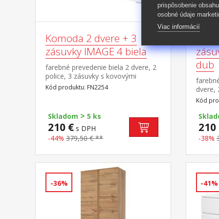
prispôsobenie obsahu
osobné údaje marketi
Viac informácií
Komoda 2 dvere + 3
Komo
zásuvky IMAGE 4 biela
zásu
dub
farebné prevedenie biela 2 dvere, 2
police, 3 zásuvky s kovovými
farebné
pojazdmi
Kód produktu: FN2254
dvere, 
kovový
Kód pro
>
Skladom
5 ks
Skla
210 €
210 
s DPH
-44%
379,50 € **
-38%
-36%
-41%