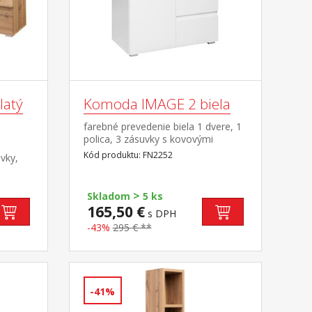
latý
Komoda IMAGE 2 biela
farebné prevedenie biela 1 dvere, 1
polica, 3 zásuvky s kovovými
pojazdmi
Kód produktu: FN2252
vky,
ami
>
Skladom
5 ks
165,50 €
s DPH
-43%
295 € **
-41%