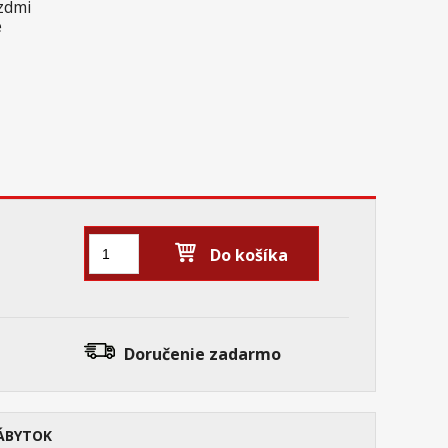
azdmi
e
Do košíka
Doručenie
zadarmo
ÁBYTOK