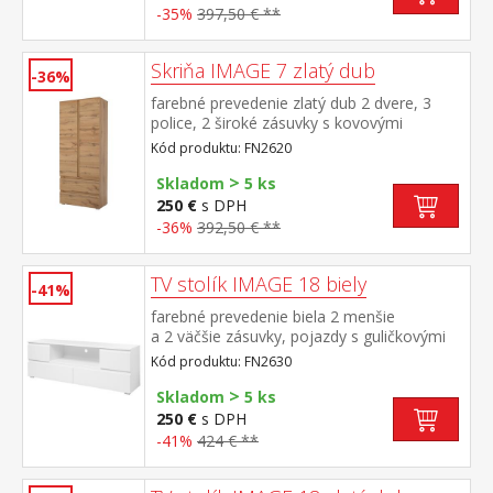
-35%
397,50 € **
Skriňa IMAGE 7 zlatý dub
-36%
farebné prevedenie zlatý dub 2 dvere, 3
police, 2 široké zásuvky s kovovými
pojazdmi
Kód produktu: FN2620
>
Skladom
5 ks
250 €
s DPH
-36%
392,50 € **
TV stolík IMAGE 18 biely
-41%
farebné prevedenie biela 2 menšie
a 2 väčšie zásuvky, pojazdy s guličkovými
ložiskami
Kód produktu: FN2630
>
Skladom
5 ks
250 €
s DPH
-41%
424 € **