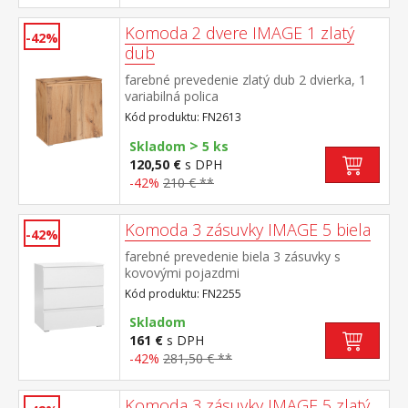
Komoda 2 dvere IMAGE 1 zlatý
-42%
dub
farebné prevedenie zlatý dub 2 dvierka, 1
variabilná polica
Kód produktu: FN2613
>
Skladom
5 ks
120,50 €
s DPH
-42%
210 € **
Komoda 3 zásuvky IMAGE 5 biela
-42%
farebné prevedenie biela 3 zásuvky s
kovovými pojazdmi
Kód produktu: FN2255
Skladom
161 €
s DPH
-42%
281,50 € **
Komoda 3 zásuvky IMAGE 5 zlatý