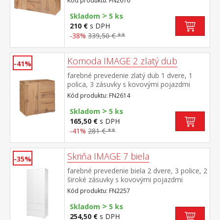
Kód produktu: FN2616
>
Skladom
5 ks
210 €
s DPH
-38%
339,50 € **
Komoda IMAGE 2 zlatý dub
-41%
farebné prevedenie zlatý dub 1 dvere, 1
polica, 3 zásuvky s kovovými pojazdmi
Kód produktu: FN2614
>
Skladom
5 ks
165,50 €
s DPH
-41%
281 € **
Skriňa IMAGE 7 biela
-35%
farebné prevedenie biela 2 dvere, 3 police, 2
široké zásuvky s kovovými pojazdmi
Kód produktu: FN2257
>
Skladom
5 ks
254,50 €
s DPH