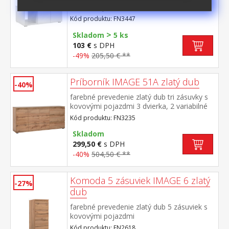
otvorené police
Kód produktu: FN3447
>
Skladom
5 ks
103 €
s DPH
-49%
205,50 € **
Príborník IMAGE 51A zlatý dub
-40%
farebné prevedenie zlatý dub tri zásuvky s
kovovými pojazdmi 3 dvierka, 2 variabilné
police
Kód produktu: FN3235
Skladom
299,50 €
s DPH
-40%
504,50 € **
Komoda 5 zásuviek IMAGE 6 zlatý
-27%
dub
farebné prevedenie zlatý dub 5 zásuviek s
kovovými pojazdmi
Kód produktu: FN2618