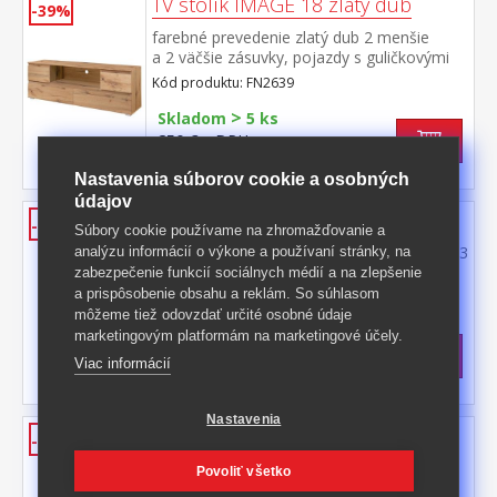
TV stolík IMAGE 18 zlatý dub
-39%
farebné prevedenie zlatý dub 2 menšie
a 2 väčšie zásuvky, pojazdy s guličkovými
ložiskami
Kód produktu: FN2639
>
Skladom
5 ks
250 €
s DPH
-39%
411 € **
Nastavenia súborov cookie a osobných
údajov
Komoda IMAGE 2 biela
-43%
Súbory cookie používame na zhromažďovanie a
farebné prevedenie biela 1 dvere, 1 polica, 3
analýzu informácií o výkone a používaní stránky, na
zásuvky s kovovými pojazdmi
zabezpečenie funkcií sociálnych médií a na zlepšenie
a prispôsobenie obsahu a reklám. So súhlasom
Kód produktu: FN2252
môžeme tiež odovzdať určité osobné údaje
>
Skladom
5 ks
marketingovým platformám na marketingové účely.
165,50 €
s DPH
Viac informácií
-43%
295 € **
Nastavenia
Konferenčný stolík IMAGE 55A
-49%
biely
Povoliť všetko
farebné prevedenie biela, 2 dvierka 2