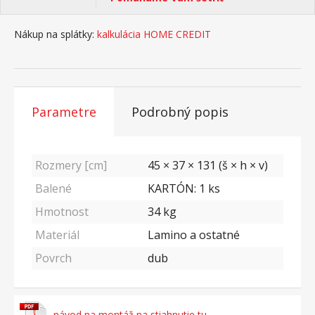
Nákup na splátky:
kalkulácia HOME CREDIT
Parametre
Podrobný popis
Rozmery [cm]
45 × 37 × 131 (š × h × v)
Balené
KARTÓN: 1 ks
Hmotnost
34
kg
Materiál
Lamino a ostatné
Povrch
dub
návod na montáž na stiahnutie tu