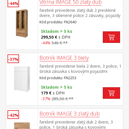
Vitrína IMAGE 50 zlatý dub
-44%
farebné prevedenie zlatý dub 2 presklené
dvere, 3 sklenené police 2 zásuvky, pojazdy
s guličkovými ložiskami chrbát je
Kód produktu: FN2640
obojstranný, možno zvoliť farebné
>
prevedenie zlatý dub alebo biela
Skladom
5 ks
299,50 €
s DPH
-44%
540 € **
Botník IMAGE 3 biely
-37%
farebné prevedenie biela 2 dvere, 3 police, 1
široká zásuvka s kovovými pojazdmi
Kód produktu: FN2253
>
Skladom
5 ks
179 €
s DPH
-37%
285,50 € **
Botník IMAGE 3 zlatý dub
-42%
farebné prevedenie zlatý dub 2 dvere, 3
police, 1 široká zásuvka s kovovými