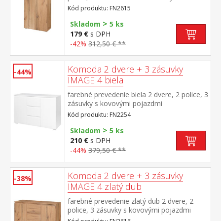
pojazdmi
Kód produktu: FN2615
>
Skladom
5 ks
179 €
s DPH
-42%
312,50 € **
Komoda 2 dvere + 3 zásuvky
-44%
IMAGE 4 biela
farebné prevedenie biela 2 dvere, 2 police, 3
zásuvky s kovovými pojazdmi
Kód produktu: FN2254
>
Skladom
5 ks
210 €
s DPH
-44%
379,50 € **
Komoda 2 dvere + 3 zásuvky
-38%
IMAGE 4 zlatý dub
farebné prevedenie zlatý dub 2 dvere, 2
police, 3 zásuvky s kovovými pojazdmi