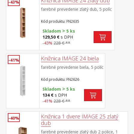
Knižnica IMAGE 24 zlatý dub
-43%
farebné prevedenie zlatý dub, 5 políc
Kód produktu: FN2635
>
Skladom
5 ks
129,50 €
s DPH
-43%
228 € **
Knižnica IMAGE 24 biela
-41%
farebné prevedenie biela, 5 políc
Kód produktu: FN2626
>
Skladom
5 ks
134 €
s DPH
-41%
228 € **
Knižnica 1 dvere IMAGE 25 zlatý
-40%
dub
farebné prevedenie zlatý dub 2 police, 1