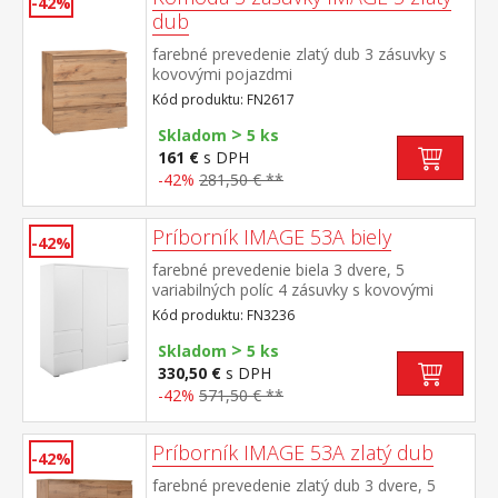
-42%
dub
farebné prevedenie zlatý dub 3 zásuvky s
kovovými pojazdmi
Kód produktu: FN2617
>
Skladom
5 ks
161 €
s DPH
-42%
281,50 € **
Príborník IMAGE 53A biely
-42%
farebné prevedenie biela 3 dvere, 5
variabilných políc 4 zásuvky s kovovými
pojazdmi
Kód produktu: FN3236
>
Skladom
5 ks
330,50 €
s DPH
-42%
571,50 € **
Príborník IMAGE 53A zlatý dub
-42%
farebné prevedenie zlatý dub 3 dvere, 5