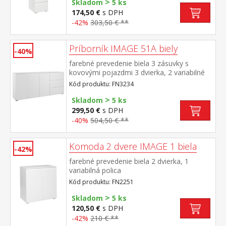
>
Skladom
5 ks
174,50 €
s DPH
-42%
303,50 € **
Príborník IMAGE 51A biely
-40%
farebné prevedenie biela 3 zásuvky s
kovovými pojazdmi 3 dvierka, 2 variabilné
police
Kód produktu: FN3234
>
Skladom
5 ks
299,50 €
s DPH
-40%
504,50 € **
Komoda 2 dvere IMAGE 1 biela
-42%
farebné prevedenie biela 2 dvierka, 1
variabilná polica
Kód produktu: FN2251
>
Skladom
5 ks
120,50 €
s DPH
-42%
210 € **