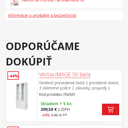
Informácie o produkte a bezpečnosti
ODPORÚČAME
DOKÚPIŤ
Vitrína IMAGE 50 biela
-44%
farebné prevedenie biela 2 presklené dvere,
3 sklenené police 2 zásuvky, pojazdy s
guličkovými ložiskami chrbát je
Kód produktu: FN2631
obojstranný, možno zvoliť farebné
>
prevedenie biela alebo zlatý dub
Skladom
5 ks
299,50 €
s DPH
-44%
540 € **