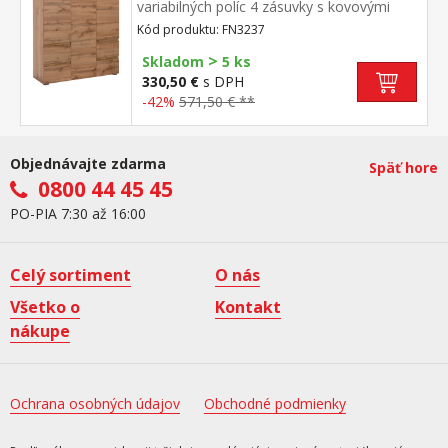
variabilných políc 4 zásuvky s kovovými
pojazdmi
Kód produktu: FN3237
>
Skladom
5 ks
330,50 €
s DPH
-42%
571,50 € **
Objednávajte zdarma
Späť hore
0800 44 45 45
PO-PIA 7:30 až 16:00
Celý sortiment
O nás
Všetko o
Kontakt
nákupe
Ochrana osobných údajov
Obchodné podmienky