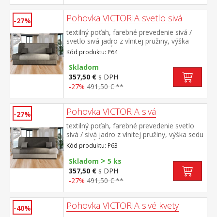
Pohovka VICTORIA svetlo sivá
-27%
textilný poťah, farebné prevedenie sivá /
svetlo sivá jadro z vlnitej pružiny, výška
sedu 40 cm, hĺbka sedu 55 cm, rozmer
Kód produktu: P64
rozloženej 190 × 120 cm rozkladacia s
úložným priestorom, rozkladanie KLIK-
Skladom
KLAK (postup uvedený v návode na
357,50 €
s DPH
montáž) po zložení do polohy k sedu
-27%
491,50 € **
upravte kryciu látku v zadnej časti tak, aby
zakryla rozkladací mechanizmus
Pohovka VICTORIA sivá
-27%
textilný poťah, farebné prevedenie svetlo
sivá / sivá jadro z vlnitej pružiny, výška sedu
40 cm, hĺbka sedu 55 cm, rozmer
Kód produktu: P63
rozloženej 190 × 120 cm rozkladacia s
>
úložným priestorom, rozkladanie KLIK-
Skladom
5 ks
KLAK (postup uvedený v návode na
357,50 €
s DPH
montáž) po zložení do polohy k sedu
-27%
491,50 € **
upravte kryciu látku v zadnej časti tak, aby
zakryla rozkladací mechanizmus
Pohovka VICTORIA sivé kvety
-40%