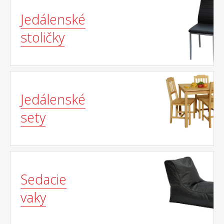
Jedálenské
stoličky
Jedálenské
sety
Sedacie
vaky