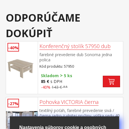
ODPORÚČAME
DOKÚPIŤ
Konferenčný stolík 57950 dub
-40%
farebné prevedenie dub Sonoma jedna
polica
Kód produktu: 57950
>
Skladom
5 ks
85 €
s DPH
-40%
143 € **
Pohovka VICTORIA čierna
-27%
textilný poťah, farebné prevedenie sivá /
čierna jadro z vlnitej pružiny, výška sedu 40
cm, hĺbka sedu 55 cm, rozmer rozloženej
Kód produktu: P65
190 × 120 cm rozkladacia s úložným
Nastavenia súborov cookie a osobných