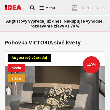
Menu
Košík: prázdny
Augustový výpredaj už dnes! Nakupujte výhodne,
rozdávame zľavy až 70 %
Pohovka VICTORIA sivé kvety
Augustový výpredaj
-40%
akcia
zľava