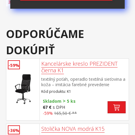
Informácie o produkte a bezpečnosti
ODPORÚČAME
DOKÚPIŤ
Kancelárske kreslo PREZIDENT
-59%
čierna K1
textilný poťah, operadlo textilná sieťovina a
koža – imitácia farebné prevedenie
čierna chrómovaný kríž, hojdací
Kód produktu: K1
mechanizmus výška sedu 45-51
>
cm odporúčaná nosnosť do 120 kg
Skladom
5 ks
67 €
s DPH
-59%
165,50 € **
Stolička NOVA modrá K15
-36%