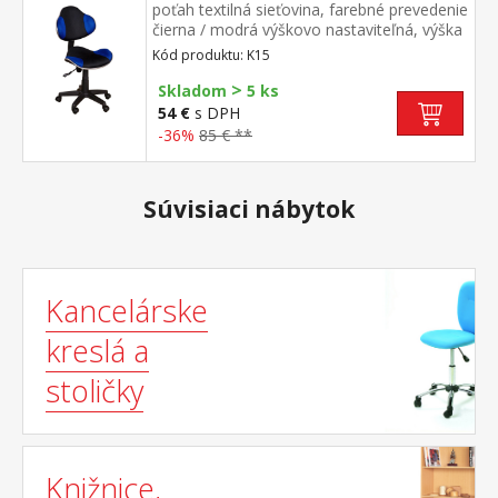
poťah textilná sieťovina, farebné prevedenie
čierna / modrá výškovo nastaviteľná, výška
sedu 39-48 cm nastaviteľná tuhosť opierky
Kód produktu: K15
chrbta, výška opierky 45 cm odporúčaná
>
nosnosť do 100 kg
Skladom
5 ks
54 €
s DPH
-36%
85 € **
Súvisiaci nábytok
Kancelárske
kreslá a
stoličky
Knižnice,