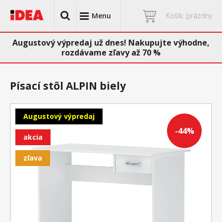
Menu
Košík: prázdny
Augustový výpredaj už dnes! Nakupujte výhodne,
rozdávame zľavy až 70 %
Písací stôl ALPIN biely
Augustový výpredaj
-44%
akcia
zľava