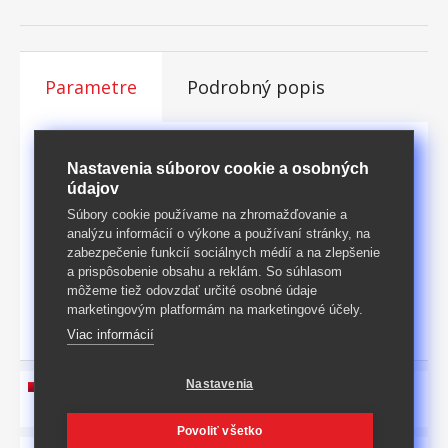
Parametre
Podrobný popis
Rozmery [cm]
101 × 49 × 76 (š × h × v)
Nastavenia súborov cookie a osobných
údajov
KARTÓN: 1 ks (rozmery,
Balené
Súbory cookie používame na zhromažďovanie a
š/v/d: 51 × 5 × 114 cm)
analýzu informácií o výkone a používaní stránky, na
Hmotnost
16
kg
zabezpečenie funkcií sociálnych médií a na zlepšenie
a prispôsobenie obsahu a reklám. So súhlasom
Materiál
Lamino a ostatné
môžeme tiež odovzdať určité osobné údaje
marketingovým platformám na marketingové účely.
Povrch
biela
Viac informácií
Nastavenia
návod na montáž na stiahnutie tu
Povoliť všetko