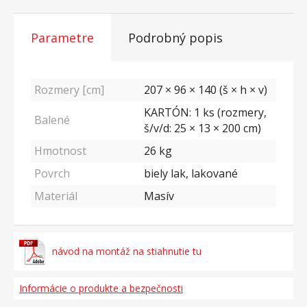
Parametre
Podrobný popis
Rozmery [cm]
207 × 96 × 140 (š × h × v)
KARTÓN: 1 ks (rozmery,
Balené
š/v/d: 25 × 13 × 200 cm)
Hmotnost
26
kg
Povrch
biely lak, lakované
Materiál
Masív
návod na montáž na stiahnutie tu
Informácie o produkte a bezpečnosti