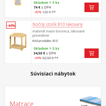
>
tiež zakúpiť ako zostavu 876 (botník je
Skladom
5 ks
dostupný aj vo variante s kovovou
74 €
s DPH
úchytkou 874K)
-40%
125 € **
Nočný stolík 810 lakovaný
-44%
materiál masív borovica, lakované
prevedenie
Kód produktu: 810
>
Skladom
5 ks
34,50 €
s DPH
-44%
62,50 € **
Súvisiaci nábytok
Matrace