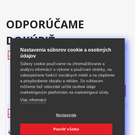
ODPORÚČAME
DOKÚPIŤ
Nastavenia súborov cookie a osobných
Rošt 90x200
-42%
údajov
materiál masív smrek, nelakované
Súbory cookie používame na zhromažďovanie a
prevedenie 14 latí spojených textilným
analýzu informácií o výkone a používaní stránky, na
tkalúnom
Kód produktu: R1
zabezpečenie funkcií sociálnych médií a na zlepšenie
a prispôsobenie obsahu a reklám. So súhlasom
Skladom: 9.9.2026
môžeme tiež odovzdať určité osobné údaje
26 €
s DPH
marketingovým platformám na marketingové účely.
-42%
45 € **
Viac informácií
Matrac s poťahom IDEA REKO
-40%
Nastavenia
90x200x12
obojstranný partnerský matrac z pružných
Povoliť všetko
Flexifoam® pien vyššej objemovej