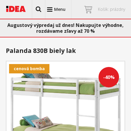
Menu
Košík: prázdny
Augustový výpredaj už dnes! Nakupujte výhodne,
rozdávame zľavy až 70 %
Palanda 830B biely lak
cenová bomba
-40%