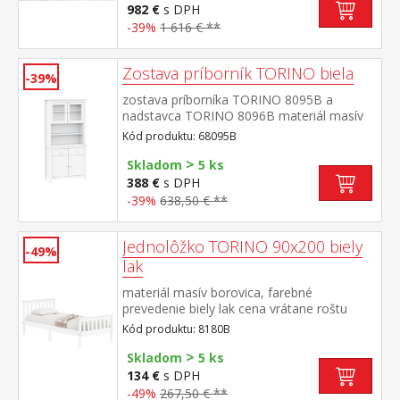
pojazdmi vitrína 8072B: dvoje čiastočne
982 €
s DPH
presklené dvere, štyri police rozmer knižnice
-39%
1 616 € **
8070B (š/h/v) 85 × 37 × 190 cm rozmer
knižnice 8071B (š/h/v) 85 × 37 × 190
Zostava príborník TORINO biela
cm rozmer vitríny 8072B (š/h/v) 85 × 37 ×
-39%
190 cm
zostava príborníka TORINO 8095B a
nadstavca TORINO 8096B materiál masív
borovica, farebné prevedenie biely
Kód produktu: 68095B
lak príborník: 2 zásuvky s kovovými
>
pojazdmi, 2 plné dvere, 1 polica nadstavec:
Skladom
5 ks
2 presklené dvere, 1 polica rozmer
388 €
s DPH
príborníka (š/h/v) 90 × 40 × 80 cm rozmer
-39%
638,50 € **
nadstavca (š/h/v) 90 × 33 × 100 cm
Jednolôžko TORINO 90x200 biely
-49%
lak
materiál masív borovica, farebné
prevedenie biely lak cena vrátane roštu
(drevený latkový) bez matraca odporúčaný
Kód produktu: 8180B
rozmer matraca 90 × 200 cm
>
Skladom
5 ks
134 €
s DPH
-49%
267,50 € **