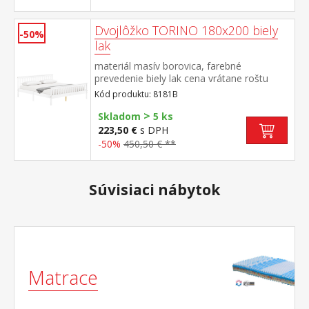
Dvojlôžko TORINO 180x200 biely
-50%
lak
materiál masív borovica, farebné
prevedenie biely lak cena vrátane roštu
(drevený latkový) bez matraca odporúčaný
Kód produktu: 8181B
rozmer matraca 180 × 200 cm alebo 2 kusy
>
90 × 200 cm
Skladom
5 ks
223,50 €
s DPH
-50%
450,50 € **
Súvisiaci nábytok
Matrace