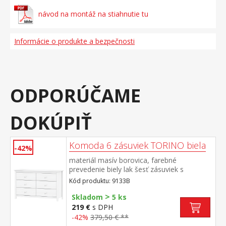
návod na montáž na stiahnutie tu
Informácie o produkte a bezpečnosti
ODPORÚČAME
DOKÚPIŤ
Komoda 6 zásuviek TORINO biela
-42%
materiál masív borovica, farebné
prevedenie biely lak šesť zásuviek s
kovovými pojazdmi rozmer zásuvky (š/h/v)
Kód produktu: 9133B
52 × 33 × 19 cm
>
Skladom
5 ks
219 €
s DPH
-42%
379,50 € **