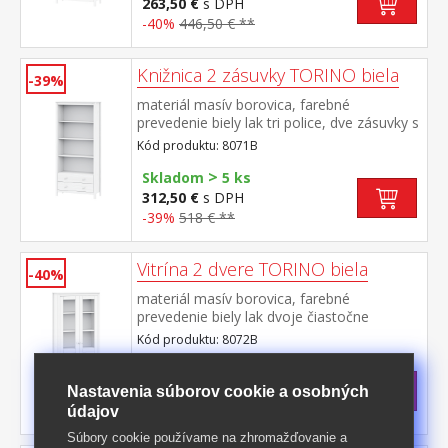
263,50 €
s DPH
-40%
446,50 € **
Knižnica 2 zásuvky TORINO biela
-39%
materiál masív borovica, farebné
prevedenie biely lak tri police, dve zásuvky s
kovovými pojazdmi
Kód produktu: 8071B
>
Skladom
5 ks
312,50 €
s DPH
-39%
518 € **
Vitrína 2 dvere TORINO biela
-40%
materiál masív borovica, farebné
prevedenie biely lak dvoje čiastočne
presklené dvere, štyri police
Kód produktu: 8072B
Skladom: 12.10.2026
393 €
s DPH
Nastavenia súborov cookie a osobných
-40%
660,50 € **
údajov
Súbory cookie používame na zhromažďovanie a