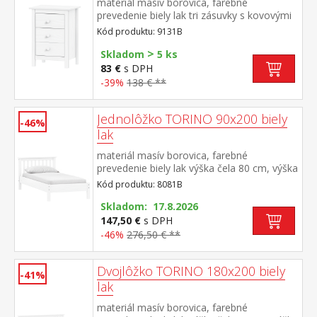
materiál masív borovica, farebné
prevedenie biely lak tri zásuvky s kovovými
pojazdmi
Kód produktu: 9131B
>
Skladom
5 ks
83 €
s DPH
-39%
138 € **
Jednolôžko TORINO 90x200 biely
-46%
lak
materiál masív borovica, farebné
prevedenie biely lak výška čela 80 cm, výška
sedu 38 cm, cena bez roštu a matraca
Kód produktu: 8081B
minimálna odporúčaná výška matraca 15
cm odporúčaný rozmer matraca 90 × 200
Skladom: 17.8.2026
cm a rošt R1 odporúčaná nosnosť do 120
147,50 €
s DPH
kg
-46%
276,50 € **
Dvojlôžko TORINO 180x200 biely
-41%
lak
materiál masív borovica, farebné