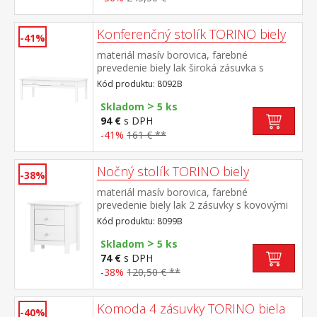
Konferenčný stolík TORINO biely
-41%
materiál masív borovica, farebné
prevedenie biely lak široká zásuvka s
kovovými pojazdmi
Kód produktu: 8092B
>
Skladom
5 ks
94 €
s DPH
-41%
161 € **
Nočný stolík TORINO biely
-38%
materiál masív borovica, farebné
prevedenie biely lak 2 zásuvky s kovovými
pojazdmi
Kód produktu: 8099B
>
Skladom
5 ks
74 €
s DPH
-38%
120,50 € **
Komoda 4 zásuvky TORINO biela
-40%