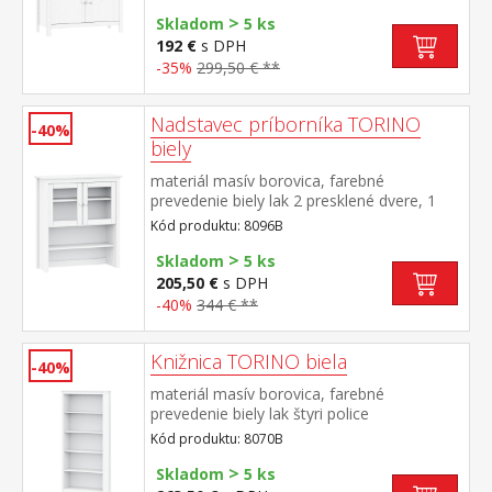
doplnok nadstavec 8096B
>
Skladom
5 ks
192 €
s DPH
-35%
299,50 € **
Nadstavec príborníka TORINO
-40%
biely
materiál masív borovica, farebné
prevedenie biely lak 2 presklené dvere, 1
polica nadstavec príborníka 8095B
Kód produktu: 8096B
>
Skladom
5 ks
205,50 €
s DPH
-40%
344 € **
Knižnica TORINO biela
-40%
materiál masív borovica, farebné
prevedenie biely lak štyri police
Kód produktu: 8070B
>
Skladom
5 ks