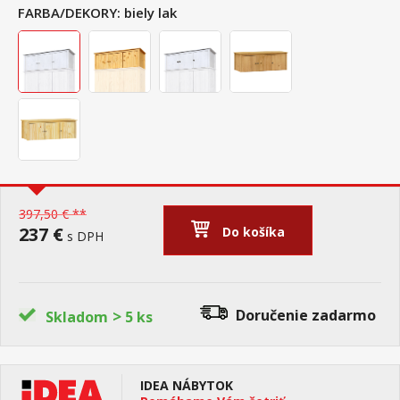
FARBA/DEKORY:
biely lak
397,50 € **
237 €
Do košíka
s DPH
>
Doručenie
zadarmo
Skladom
5 ks
IDEA NÁBYTOK