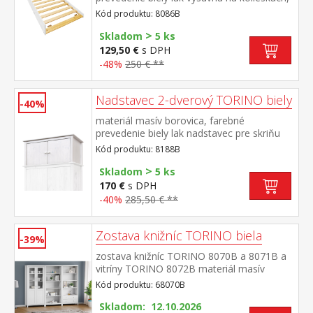
cena bez matraca maximálna odporúčaná
Kód produktu: 8086B
výška matraca 14 cm odporúčaný rozmer
>
matraca 90 × 200 cm vhodná ako výsuvná
Skladom
5 ks
prístelka k pohovke TORINO 8085B
129,50 €
s DPH
-48%
250 € **
Nadstavec 2-dverový TORINO biely
-40%
materiál masív borovica, farebné
prevedenie biely lak nadstavec pre skriňu
8088B
Kód produktu: 8188B
>
Skladom
5 ks
170 €
s DPH
-40%
285,50 € **
Zostava knižníc TORINO biela
-39%
zostava knižníc TORINO 8070B a 8071B a
vitríny TORINO 8072B materiál masív
borovica, farebné prevedenie biely
Kód produktu: 68070B
lak knižnica 8070B: štyri police knižnica
8071B: tri police, dve zásuvky s kovovými
Skladom: 12.10.2026