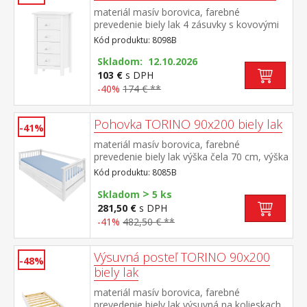
materiál masív borovica, farebné
prevedenie biely lak 4 zásuvky s kovovými
pojazdmi
Kód produktu: 8098B
Skladom: 12.10.2026
103 €
s DPH
-40%
174 € **
Pohovka TORINO 90x200 biely lak
-41%
materiál masív borovica, farebné
prevedenie biely lak výška čela 70 cm, výška
sedu 42 cm, cena bez roštu a
Kód produktu: 8085B
matraca minimálna odporúčaná výška
>
matraca 15 cm odporúčaný rozmer
Skladom
5 ks
matraca 90 × 200 cm a rošt R1 k pohovke
281,50 €
s DPH
možno dokúpiť výsuvnú prístelku TORINO
-41%
482,50 € **
8086B alebo 8086BK
Výsuvná posteľ TORINO 90x200
-48%
biely lak
materiál masív borovica, farebné
prevedenie biely lak výsuvná na kolieskach,