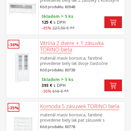
prevedenie biely lak 2 zásuvky s kovovými
pojazdmi, 1 polica
Kód produktu: 8094B
>
Skladom
5 ks
125 €
s DPH
-45%
227,50 € **
Vitrína 2 dvere + 1 zásuvka
-36%
TORINO biela
materiál masív borovica, farebné
prevedenie biely lak dvoje čiastočne
presklené dvere, tri police jedna zásuvka s
Kód produktu: 8073B
kovovými pojazdmi
>
Skladom
5 ks
393 €
s DPH
-36%
616 € **
Komoda 5 zásuviek TORINO biela
-35%
materiál masív borovica, farebné
prevedenie biely lak päť zásuviek s
kovovými pojazdmi
Kód produktu: 8077B