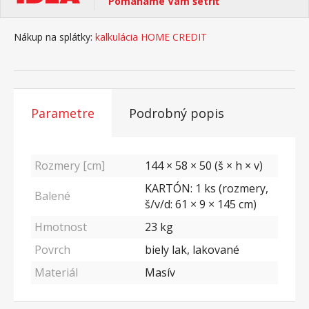
Pomáhame Vám šetriť
Nákup na splátky:
kalkulácia HOME CREDIT
Parametre
Podrobný popis
Rozmery [cm]
144 × 58 × 50 (š × h × v)
KARTÓN: 1 ks (rozmery,
Balené
š/v/d: 61 × 9 × 145 cm)
Hmotnost
23
kg
Povrch
biely lak, lakované
Materiál
Masív