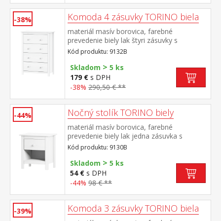
Komoda 4 zásuvky TORINO biela
-38%
materiál masív borovica, farebné
prevedenie biely lak štyri zásuvky s
kovovými pojazdmi
Kód produktu: 9132B
>
Skladom
5 ks
179 €
s DPH
-38%
290,50 € **
Nočný stolík TORINO biely
-44%
materiál masív borovica, farebné
prevedenie biely lak jedna zásuvka s
kovovými pojazdmi
Kód produktu: 9130B
>
Skladom
5 ks
54 €
s DPH
-44%
98 € **
Komoda 3 zásuvky TORINO biela
-39%