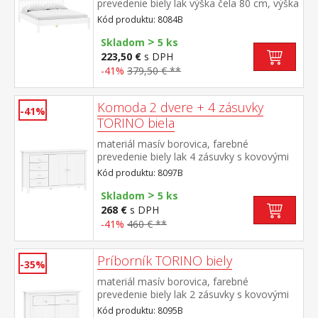
prevedenie biely lak výška čela 80 cm, výška
sedu 38 cm, cena bez roštu a
Kód produktu: 8084B
matraca minimálna odporúčaná výška
>
matraca 15 cm odporúčaný rozmer
Skladom
5 ks
matraca 180 × 200 cm alebo 2 kusy 90 ×
223,50 €
s DPH
200 cm a rošt R4 alebo 2 kusy
-41%
379,50 € **
R1 odporúčaná nosnosť do 120 kg na
každej polovici postele
Komoda 2 dvere + 4 zásuvky
-41%
TORINO biela
materiál masív borovica, farebné
prevedenie biely lak 4 zásuvky s kovovými
pojazdmi, 2 plné dvere, 1 polica
Kód produktu: 8097B
>
Skladom
5 ks
268 €
s DPH
-41%
460 € **
Príborník TORINO biely
-35%
materiál masív borovica, farebné
prevedenie biely lak 2 zásuvky s kovovými
pojazdmi, 2 plné dvere, 1 polica vhodný
Kód produktu: 8095B