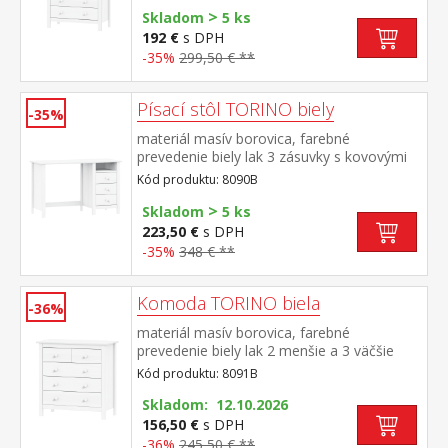
>
Skladom
5 ks
192 €
s DPH
-35%
299,50 € **
Písací stôl TORINO biely
-35%
materiál masív borovica, farebné
prevedenie biely lak 3 zásuvky s kovovými
pojazdmi, 1 polica
Kód produktu: 8090B
>
Skladom
5 ks
223,50 €
s DPH
-35%
348 € **
Komoda TORINO biela
-36%
materiál masív borovica, farebné
prevedenie biely lak 2 menšie a 3 väčšie
zásuvky s kovovými pojazdmi
Kód produktu: 8091B
Skladom: 12.10.2026
156,50 €
s DPH
-36%
245,50 € **