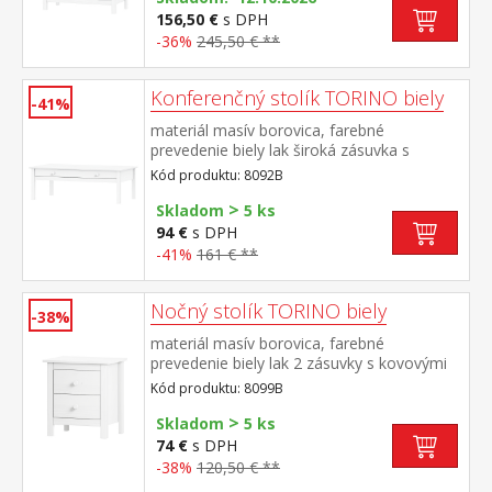
156,50 €
s DPH
-36%
245,50 € **
Konferenčný stolík TORINO biely
-41%
materiál masív borovica, farebné
prevedenie biely lak široká zásuvka s
kovovými pojazdmi
Kód produktu: 8092B
>
Skladom
5 ks
94 €
s DPH
-41%
161 € **
Nočný stolík TORINO biely
-38%
materiál masív borovica, farebné
prevedenie biely lak 2 zásuvky s kovovými
pojazdmi
Kód produktu: 8099B
>
Skladom
5 ks
74 €
s DPH
-38%
120,50 € **