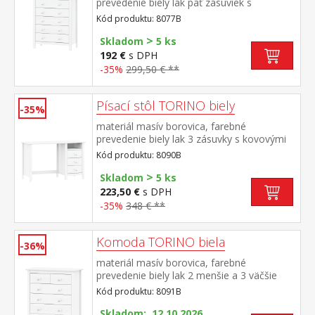
prevedenie biely lak päť zásuviek s
kovovými pojazdmi
Kód produktu: 8077B
>
Skladom
5 ks
192 €
s DPH
-35%
299,50 € **
Písací stôl TORINO biely
-35%
materiál masív borovica, farebné
prevedenie biely lak 3 zásuvky s kovovými
pojazdmi, 1 polica
Kód produktu: 8090B
>
Skladom
5 ks
223,50 €
s DPH
-35%
348 € **
Komoda TORINO biela
-36%
materiál masív borovica, farebné
prevedenie biely lak 2 menšie a 3 väčšie
zásuvky s kovovými pojazdmi
Kód produktu: 8091B
Skladom: 12.10.2026