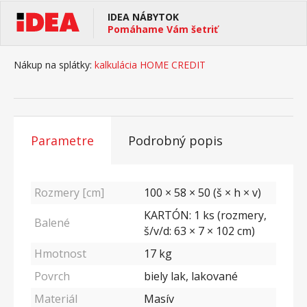
IDEA NÁBYTOK
Pomáhame Vám šetriť
Nákup na splátky:
kalkulácia HOME CREDIT
Parametre
Podrobný popis
Rozmery [cm]
100 × 58 × 50 (š × h × v)
KARTÓN: 1 ks (rozmery,
Balené
š/v/d: 63 × 7 × 102 cm)
Hmotnost
17
kg
Povrch
biely lak, lakované
Materiál
Masív