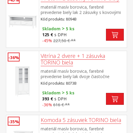
materiál masív borovica, farebné
prevedenie biely lak 2 zásuvky s kovovými
pojazdmi, 1 polica
Kód produktu: 8094B
>
Skladom
5 ks
125 €
s DPH
-45%
227,50 € **
Vitrína 2 dvere + 1 zásuvka
-36%
TORINO biela
materiál masív borovica, farebné
prevedenie biely lak dvoje čiastočne
presklené dvere, tri police jedna zásuvka s
Kód produktu: 8073B
kovovými pojazdmi
>
Skladom
5 ks
393 €
s DPH
-36%
616 € **
Komoda 5 zásuviek TORINO biela
-35%
materiál masív borovica, farebné