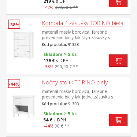
219 €
s DPH
-42%
379,50 € **
Komoda 4 zásuvky TORINO biela
-38%
materiál masív borovica, farebné
prevedenie biely lak štyri zásuvky s
kovovými pojazdmi
Kód produktu: 9132B
>
Skladom
5 ks
179 €
s DPH
-38%
290,50 € **
Nočný stolík TORINO biely
-44%
materiál masív borovica, farebné
prevedenie biely lak jedna zásuvka s
kovovými pojazdmi
Kód produktu: 9130B
>
Skladom
5 ks
54 €
s DPH
-44%
98 € **