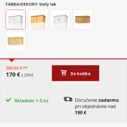
FARBA/DEKORY:
biely lak
285,50 € **
170 €
Do košíka
s DPH
>
Doručenie
zadarmo
Skladom
5 ks
pri objednávke nad
190 €