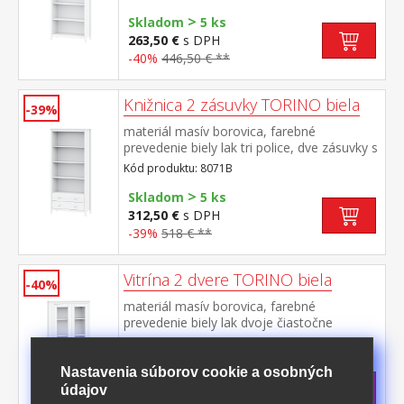
>
Skladom
5 ks
263,50 €
s DPH
-40%
446,50 € **
Knižnica 2 zásuvky TORINO biela
-39%
materiál masív borovica, farebné
prevedenie biely lak tri police, dve zásuvky s
kovovými pojazdmi
Kód produktu: 8071B
>
Skladom
5 ks
312,50 €
s DPH
-39%
518 € **
Vitrína 2 dvere TORINO biela
-40%
materiál masív borovica, farebné
prevedenie biely lak dvoje čiastočne
presklené dvere, štyri police
Kód produktu: 8072B
Skladom: 12.10.2026
Nastavenia súborov cookie a osobných
393 €
s DPH
údajov