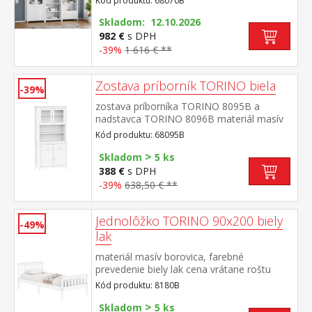
Kód produktu: 68070B
lak knižnica 8070B: štyri police knižnica
8071B: tri police, dve zásuvky s kovovými
Skladom: 12.10.2026
pojazdmi vitrína 8072B: dvoje čiastočne
982 €
s DPH
presklené dvere, štyri police rozmer knižnice
-39%
1 616 € **
8070B (š/h/v) 85 × 37 × 190 cm rozmer
knižnice 8071B (š/h/v) 85 × 37 × 190
Zostava príborník TORINO biela
cm rozmer vitríny 8072B (š/h/v) 85 × 37 ×
-39%
190 cm
zostava príborníka TORINO 8095B a
nadstavca TORINO 8096B materiál masív
borovica, farebné prevedenie biely
Kód produktu: 68095B
lak príborník: 2 zásuvky s kovovými
>
pojazdmi, 2 plné dvere, 1 polica nadstavec:
Skladom
5 ks
2 presklené dvere, 1 polica rozmer
388 €
s DPH
príborníka (š/h/v) 90 × 40 × 80 cm rozmer
-39%
638,50 € **
nadstavca (š/h/v) 90 × 33 × 100 cm
Jednolôžko TORINO 90x200 biely
-49%
lak
materiál masív borovica, farebné
prevedenie biely lak cena vrátane roštu
(drevený latkový) bez matraca odporúčaný
Kód produktu: 8180B
rozmer matraca 90 × 200 cm
>
Skladom
5 ks