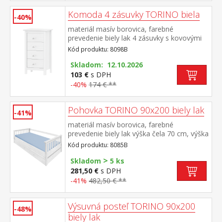
Komoda 4 zásuvky TORINO biela
-40%
materiál masív borovica, farebné
prevedenie biely lak 4 zásuvky s kovovými
pojazdmi
Kód produktu: 8098B
Skladom: 12.10.2026
103 €
s DPH
-40%
174 € **
Pohovka TORINO 90x200 biely lak
-41%
materiál masív borovica, farebné
prevedenie biely lak výška čela 70 cm, výška
sedu 42 cm, cena bez roštu a
Kód produktu: 8085B
matraca minimálna odporúčaná výška
>
matraca 15 cm odporúčaný rozmer
Skladom
5 ks
matraca 90 × 200 cm a rošt R1 k pohovke
281,50 €
s DPH
možno dokúpiť výsuvnú prístelku TORINO
-41%
482,50 € **
8086B alebo 8086BK
Výsuvná posteľ TORINO 90x200
-48%
biely lak