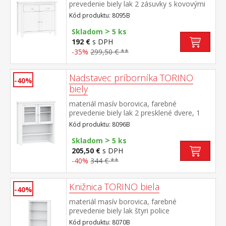
prevedenie biely lak 2 zásuvky s kovovými
pojazdmi, 2 plné dvere, 1 polica vhodný
Kód produktu: 8095B
doplnok nadstavec 8096B
>
Skladom
5 ks
192 €
s DPH
-35%
299,50 € **
Nadstavec príborníka TORINO
-40%
biely
materiál masív borovica, farebné
prevedenie biely lak 2 presklené dvere, 1
polica nadstavec príborníka 8095B
Kód produktu: 8096B
>
Skladom
5 ks
205,50 €
s DPH
-40%
344 € **
Knižnica TORINO biela
-40%
materiál masív borovica, farebné
prevedenie biely lak štyri police
Kód produktu: 8070B