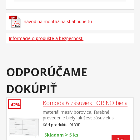
návod na montáž na stiahnutie tu
Informácie o produkte a bezpečnosti
ODPORÚČAME
DOKÚPIŤ
Komoda 6 zásuviek TORINO biela
-42%
materiál masív borovica, farebné
prevedenie biely lak šesť zásuviek s
kovovými pojazdmi rozmer zásuvky (š/h/v)
Kód produktu: 9133B
52 × 33 × 19 cm
>
Skladom
5 ks