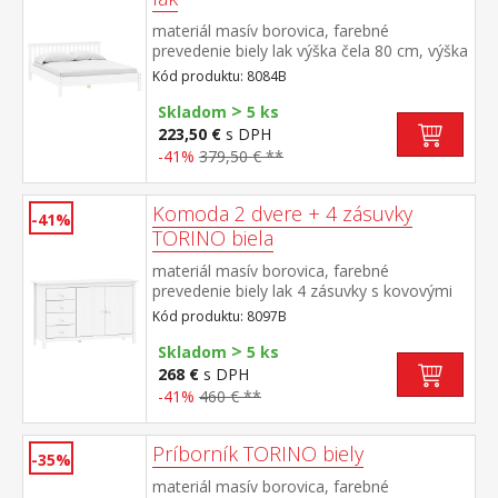
materiál masív borovica, farebné
prevedenie biely lak výška čela 80 cm, výška
sedu 38 cm, cena bez roštu a
Kód produktu: 8084B
matraca minimálna odporúčaná výška
>
matraca 15 cm odporúčaný rozmer
Skladom
5 ks
matraca 180 × 200 cm alebo 2 kusy 90 ×
223,50 €
s DPH
200 cm a rošt R4 alebo 2 kusy
-41%
379,50 € **
R1 odporúčaná nosnosť do 120 kg na
každej polovici postele
Komoda 2 dvere + 4 zásuvky
-41%
TORINO biela
materiál masív borovica, farebné
prevedenie biely lak 4 zásuvky s kovovými
pojazdmi, 2 plné dvere, 1 polica
Kód produktu: 8097B
>
Skladom
5 ks
268 €
s DPH
-41%
460 € **
Príborník TORINO biely
-35%
materiál masív borovica, farebné