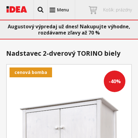
Menu
Košík: prázdny
Augustový výpredaj už dnes! Nakupujte výhodne,
rozdávame zľavy až 70 %
Nadstavec 2-dverový TORINO biely
cenová bomba
-40%