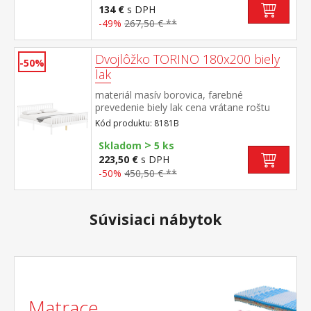
134 €
s DPH
-49%
267,50 € **
Dvojlôžko TORINO 180x200 biely
-50%
lak
materiál masív borovica, farebné
prevedenie biely lak cena vrátane roštu
(drevený latkový) bez matraca odporúčaný
Kód produktu: 8181B
rozmer matraca 180 × 200 cm alebo 2 kusy
>
90 × 200 cm
Skladom
5 ks
223,50 €
s DPH
-50%
450,50 € **
Súvisiaci nábytok
Matrace