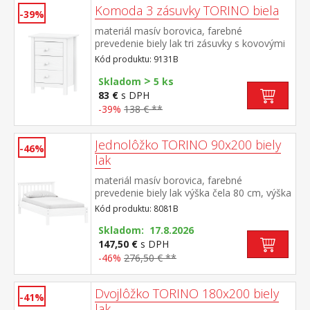
Komoda 3 zásuvky TORINO biela
-39%
materiál masív borovica, farebné
prevedenie biely lak tri zásuvky s kovovými
pojazdmi
Kód produktu: 9131B
>
Skladom
5 ks
83 €
s DPH
-39%
138 € **
Jednolôžko TORINO 90x200 biely
-46%
lak
materiál masív borovica, farebné
prevedenie biely lak výška čela 80 cm, výška
sedu 38 cm, cena bez roštu a matraca
Kód produktu: 8081B
minimálna odporúčaná výška matraca 15
cm odporúčaný rozmer matraca 90 × 200
Skladom: 17.8.2026
cm a rošt R1 odporúčaná nosnosť do 120
147,50 €
s DPH
kg
-46%
276,50 € **
Dvojlôžko TORINO 180x200 biely
-41%
lak