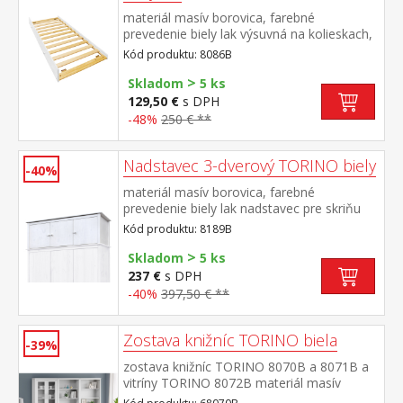
materiál masív borovica, farebné
prevedenie biely lak výsuvná na kolieskach,
cena bez matraca maximálna odporúčaná
Kód produktu: 8086B
výška matraca 14 cm odporúčaný rozmer
>
matraca 90 × 200 cm vhodná ako výsuvná
Skladom
5 ks
prístelka k pohovke TORINO 8085B
129,50 €
s DPH
-48%
250 € **
Nadstavec 3-dverový TORINO biely
-40%
materiál masív borovica, farebné
prevedenie biely lak nadstavec pre skriňu
8089B
Kód produktu: 8189B
>
Skladom
5 ks
237 €
s DPH
-40%
397,50 € **
Zostava knižníc TORINO biela
-39%
zostava knižníc TORINO 8070B a 8071B a
vitríny TORINO 8072B materiál masív
borovica, farebné prevedenie biely