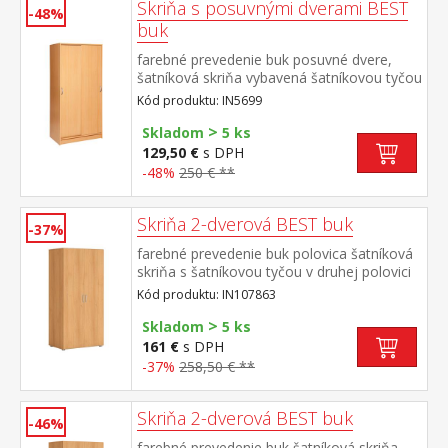
Skriňa s posuvnými dverami BEST
-48%
buk
farebné prevedenie buk posuvné dvere,
šatníková skriňa vybavená šatníkovou tyčou
a policou
Kód produktu: IN5699
>
Skladom
5 ks
129,50 €
s DPH
-48%
250 € **
Skriňa 2-dverová BEST buk
-37%
farebné prevedenie buk polovica šatníková
skriňa s šatníkovou tyčou v druhej polovici
3 police, z toho 2 variabilné rozmer police
Kód produktu: IN107863
(š/h) 38 × 40 cm ku skrini je možno dokúpiť
>
nadstavec IN405061
Skladom
5 ks
161 €
s DPH
-37%
258,50 € **
Skriňa 2-dverová BEST buk
-46%
farebné prevedenie buk šatníková skriňa