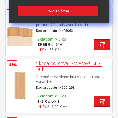
Nadstavec 3-dverový BEST buk
Povoliť všetko
-42%
farebné prevedenie buk priestor delený v
pomere 2:1 nadstavec ku skrini
IN5066 nadstavec je súčasťou skrine a
Kód produktu: IN405066
nemožno ho zostaviť samostatne
>
Skladom
5 ks
89,50 €
s DPH
-42%
156 € **
Skriňa policová 2-dverová BEST
-41%
buk
farebné prevedenie buk 5 políc z toho 4
variabilné
Kód produktu: IN5001298
>
Skladom
5 ks
143 €
s DPH
-41%
245,50 € **