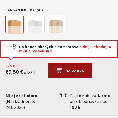
FARBA/DEKORY:
buk
Do konca akčných cien zostáva
5 dní,
17 hodín,
4
minút,
23 sekúnd
125 € **
69,50 €
Do košíka
s DPH
Nie je skladom
Doručenie
zadarmo
(Naskladnenie:
pri objednávke nad
24.8.2026)
190 €