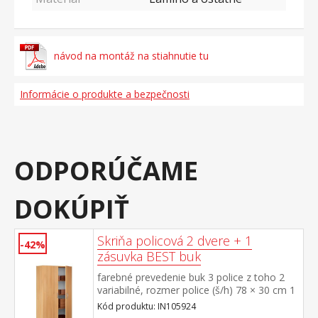
návod na montáž na stiahnutie tu
Informácie o produkte a bezpečnosti
ODPORÚČAME
DOKÚPIŤ
Skriňa policová 2 dvere + 1
-42%
zásuvka BEST buk
farebné prevedenie buk 3 police z toho 2
variabilné, rozmer police (š/h) 78 × 30 cm 1
široká zásuvka s kovovými pojazdmi
Kód produktu: IN105924