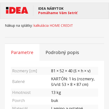
IDEA NÁBYTOK
Pomáhame Vám šetriť
Nákup na splátky:
kalkulácia HOME CREDIT
Parametre
Podrobný popis
Rozmery [cm]
81 × 52 × 40 (š × h × v)
KARTÓN: 1 ks (rozmery,
Balené
š/v/d: 53 × 8 × 87 cm)
Hmotnost
13
kg
Povrch
buk
Materiál
Lamino a ostatné