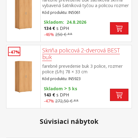
vybavená šatníková tyčou a policou rozmer
police (š/h) 78 × 40 cm ku skrini je možné
Kód produktu: IN5061
dokúpiť nadstavec IN405061
Skladom: 24.8.2026
134 €
s DPH
-46%
250 € **
Skriňa policová 2-dverová BEST
-47%
buk
farebné prevedenie buk 3 police, rozmer
police (š/h) 78 × 33 cm
Kód produktu: IN5923
>
Skladom
5 ks
143 €
s DPH
-47%
272,50 € **
Súvisiaci nábytok