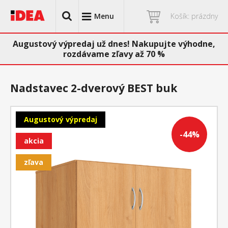
Menu
Košík: prázdny
Augustový výpredaj už dnes! Nakupujte výhodne,
rozdávame zľavy až 70 %
Nadstavec 2-dverový BEST buk
Augustový výpredaj
-44%
akcia
zľava