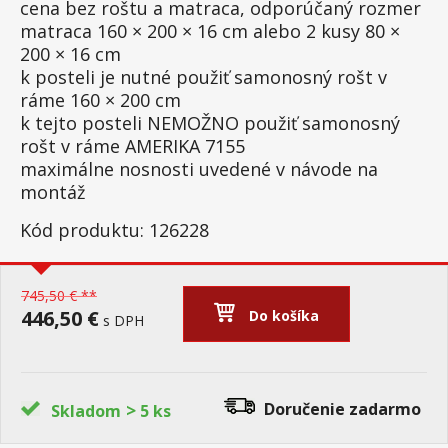
cena bez roštu a matraca, odporúčaný rozmer
matraca 160 × 200 × 16 cm alebo 2 kusy 80 ×
200 × 16 cm
k posteli je nutné použiť samonosný rošt v
ráme 160 × 200 cm
k tejto posteli NEMOŽNO použiť samonosný
rošt v ráme AMERIKA 7155
maximálne nosnosti uvedené v návode na
montáž
Kód produktu: 126228
745,50 € **
446,50 €
Do košíka
s DPH
>
Doručenie
zadarmo
Skladom
5 ks