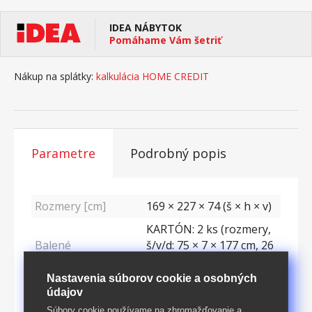
IDEA NÁBYTOK
Pomáhame Vám šetriť
Nákup na splátky:
kalkulácia HOME CREDIT
Parametre
Podrobný popis
Rozmery [cm]
169 × 227 × 74 (š × h × v)
KARTÓN: 2 ks (rozmery,
Balené
š/v/d: 75 × 7 × 177 cm, 26
× 14 × 217 cm)
Nastavenia súborov cookie a osobných
Hmotnost
83
kg
údajov
Materiál
Lamino a ostatné
Súbory cookie používame na zhromažďovanie a