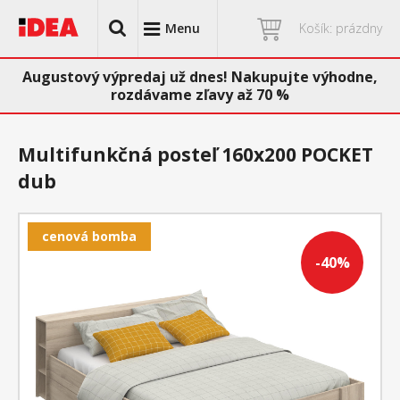
Menu
Košík: prázdny
Augustový výpredaj už dnes! Nakupujte výhodne,
rozdávame zľavy až 70 %
Multifunkčná posteľ 160x200 POCKET
dub
cenová bomba
-40%