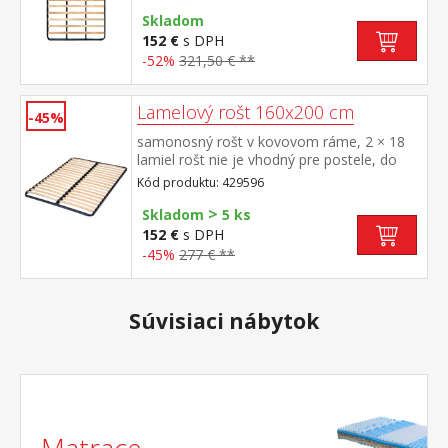
Skladom
152 €
s DPH
-52%
321,50 € **
Lamelový rošt 160x200 cm
-45%
samonosný rošt v kovovom ráme, 2 × 18
lamiel rošt nie je vhodný pre postele, do
ktorých má byť použitý latkový rošt R2
Kód produktu: 429596
>
Skladom
5 ks
152 €
s DPH
-45%
277 € **
Súvisiaci nábytok