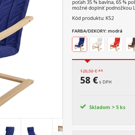
poťah 35 % bavlna, 65 % po
možné doplniť podnožkou 
Kód produktu: K52
FARBA/DEKORY:
modrá
120,50 € **
58 €
s DPH
>
Skladom
5 ks