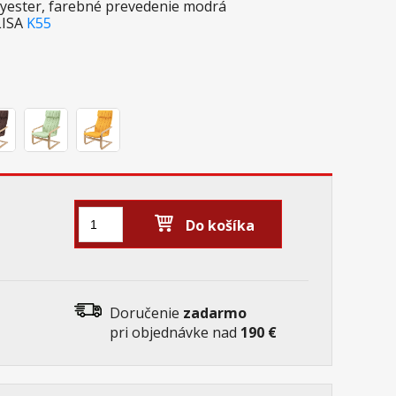
lyester, farebné prevedenie modrá
LISA
K55
Do košíka
Doručenie
zadarmo
pri objednávke nad
190 €