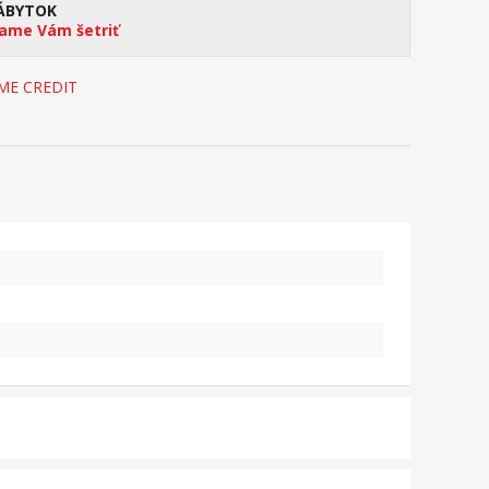
ÁBYTOK
me Vám šetriť
OME CREDIT