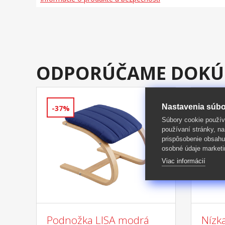
ODPORÚČAME DOKÚ
Nastavenia súbo
-37%
-46%
Súbory cookie použív
používaní stránky, na
prispôsobenie obsahu
osobné údaje marketi
Viac informácií
Podnožka LISA modrá
Nízk