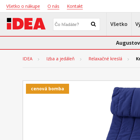
Všetko o nákupe
O nás
Kontakt
Všetko
V
Augustov
IDEA
Izba a jedáleň
Relaxačné kreslá
K
cenová bomba