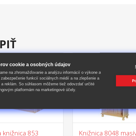
PIŤ
rov cookie a osobných údajov
-54%
ame na zhromažďovanie a analýzu informácií o výkone a
 zabezpečenie funkcií sociálnych médií a na zlepšenie a
Po
 a reklám. So súhlasom môžeme tiež odovzdať určité
ngovým platformám na marketingové účely.
a knižnica 853
Knižnica 8048 masív