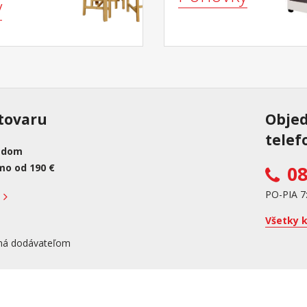
y
tovaru
Obje
telef
adom
mo od 190 €
08
PO-PIA 7
Všetky 
ná dodávateľom