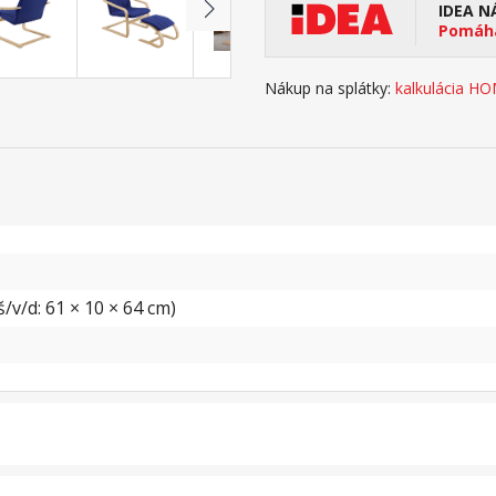
IDEA N
Pomáha
Nákup na splátky:
kalkulácia H
/v/d: 61 × 10 × 64 cm)