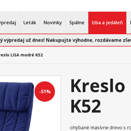
ýpredaj
Leták
Novinky
Spálne
Izba a jedáleň
ý výpredaj už dnes! Nakupujte výhodne, rozdávame zľav
reslo LISA modré K52
Kreslo
-51%
K52
ohýbané masívne drevo s 