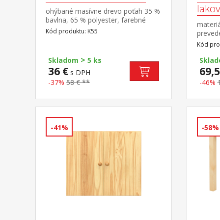
lako
ohýbané masívne drevo poťah 35 %
bavlna, 65 % polyester, farebné
materiá
prevedenie modrá doplnok ku kreslu
Kód produktu: K55
prevede
LISA K52
dokúpiť
Kód pro
855K ce
>
Skladom
5 ks
Skla
36 €
69,5
s DPH
-37%
58 € **
-46%
-41%
-58%