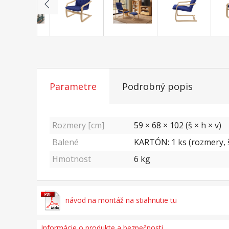
Parametre
Podrobný popis
Rozmery [cm]
59 × 68 × 102 (š × h × v)
Balené
KARTÓN: 1 ks (rozmery, š
Hmotnost
6
kg
návod na montáž na stiahnutie tu
Informácie o produkte a bezpečnosti