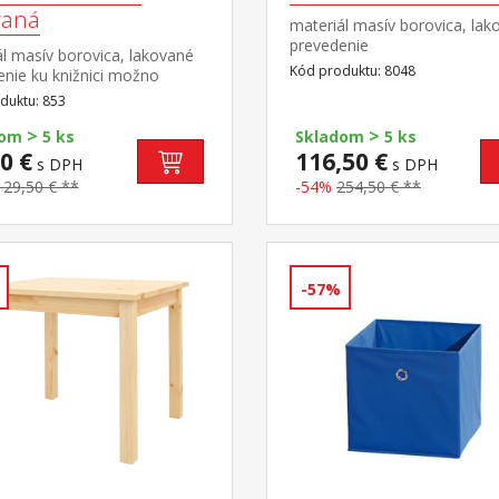
vaná
materiál masív borovica, lak
prevedenie
l masív borovica, lakované
Kód produktu: 8048
nie ku knižnici možno
 drevené dvierka 855 alebo
duktu: 853
na knižnice je bez dvierok
>
>
dom
5 ks
Skladom
5 ks
0 €
116,50 €
s DPH
s DPH
129,50 € **
-54%
254,50 € **
-57%