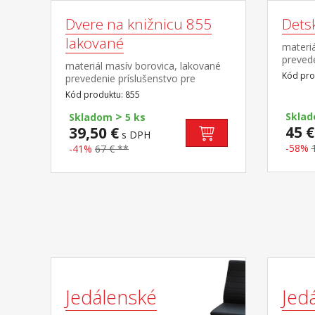
Dvere na knižnicu 855
Detsk
lakované
materiá
preved
materiál masív borovica, lakované
kombin
Kód pro
prevedenie príslušenstvo pre
8866 v
knižnice 851 alebo 853
Kód produktu: 855
>
Sklad
Skladom
5 ks
45 €
39,50 €
s DPH
-58%
-41%
67 € **
Jedálenské
Jed