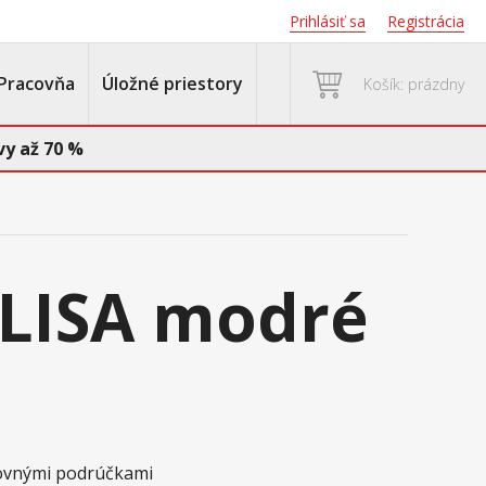
Prihlásiť sa
Registrácia
Pracovňa
Úložné priestory
Košík: prázdny
y až 70 %
 LISA modré
rovnými podrúčkami