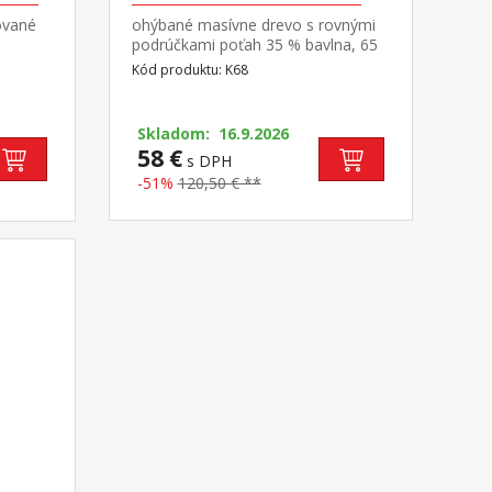
ované
ohýbané masívne drevo s rovnými
podrúčkami poťah 35 % bavlna, 65
% polyester, farebné prevedenie
Kód produktu: K68
hnedá možné doplniť podnožkou
LISA K69
Skladom: 16.9.2026
58 €
s DPH
-51%
120,50 € **