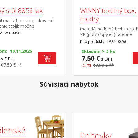
ý stôl 8856 lak
WINNY textilný box,
modrý
l masív borovica, lakované
enie stolík možno
materiál netkaná textília zo
ovať s detskou stoličkou
duktu: 8856
PP (polypropylén) farebné
hodné pre deti od 3 rokov
prevedenie modrá
Kód produktu: ID99200260
>
om: 10.11.2026
Skladom
5 ks
7,50 €
s DPH
s DPH
107,50 € **
-57%
17,50 € **
Súvisiaci nábytok
álenské
Pohovky