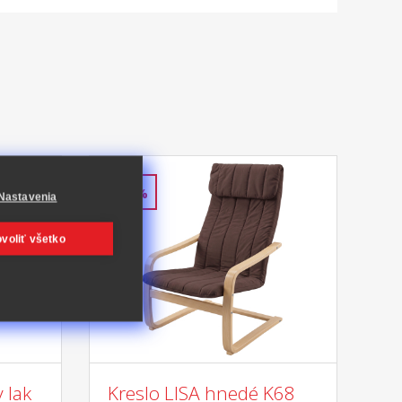
-51%
Nastavenia
voliť všetko
 lak
Kreslo LISA hnedé K68