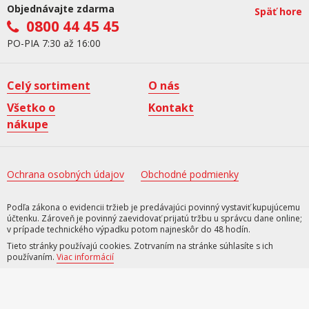
Objednávajte zdarma
Späť hore
0800 44 45 45
PO-PIA 7:30 až 16:00
Celý sortiment
O nás
Všetko o
Kontakt
nákupe
Ochrana osobných údajov
Obchodné podmienky
Podľa zákona o evidencii tržieb je predávajúci povinný vystaviť kupujúcemu
účtenku. Zároveň je povinný zaevidovať prijatú tržbu u správcu dane online;
v prípade technického výpadku potom najneskôr do 48 hodín.
Tieto stránky používajú cookies. Zotrvaním na stránke súhlasíte s ich
používaním.
Viac informácií