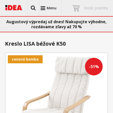
Menu
Košík: prázdny
Augustový výpredaj už dnes! Nakupujte výhodne,
rozdávame zľavy až 70 %
Kreslo LISA béžové K50
cenová bomba
-51%