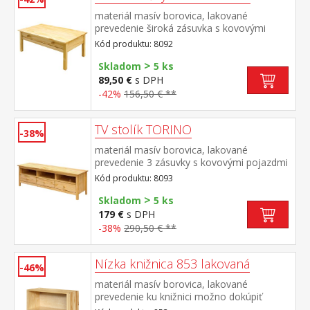
materiál masív borovica, lakované
prevedenie široká zásuvka s kovovými
pojazdmi
Kód produktu: 8092
>
Skladom
5 ks
89,50 €
s DPH
-42%
156,50 € **
TV stolík TORINO
-38%
materiál masív borovica, lakované
prevedenie 3 zásuvky s kovovými pojazdmi
Kód produktu: 8093
>
Skladom
5 ks
179 €
s DPH
-38%
290,50 € **
Nízka knižnica 853 lakovaná
-46%
materiál masív borovica, lakované
prevedenie ku knižnici možno dokúpiť
drevené dvierka 855 alebo 855K cena