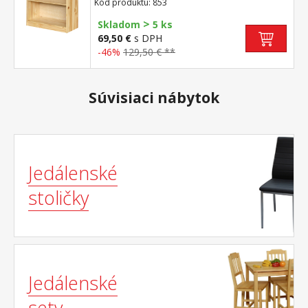
Kód produktu: 853
knižnice je bez dvierok
>
Skladom
5 ks
69,50 €
s DPH
-46%
129,50 € **
Súvisiaci nábytok
Jedálenské
stoličky
Jedálenské
sety