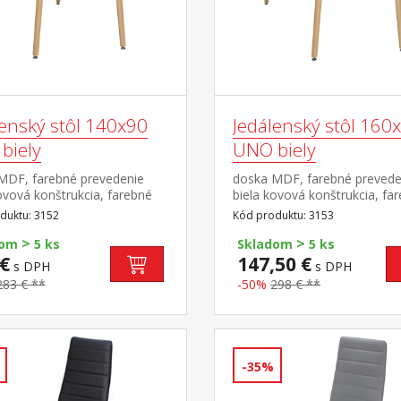
lenský stôl 140x90
Jedálenský stôl 160
biely
UNO biely
MDF, farebné prevedenie
doska MDF, farebné prevede
ovová konštrukcia, farebné
biela kovová konštrukcia, fa
nie biela okrúhle nohy,
prevedenie biela okrúhle noh
duktu: 3152
Kód produktu: 3153
l masív buk nastaviteľné
materiál masív buk nastavite
>
>
vé klzáky s pochrómovanou
plastové klzáky s pochrómo
dom
5 ks
Skladom
5 ks
u
krytkou
€
147,50 €
s DPH
s DPH
283 € **
-50%
298 € **
-35%