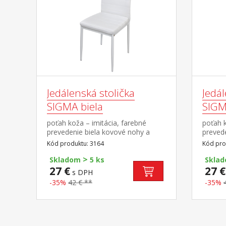
Jedálenská stolička
Jedál
SIGMA biela
SIGM
poťah koža – imitácia, farebné
poťah k
prevedenie biela kovové nohy a
preved
konštrukcia, výška sedu 47 cm
konštr
Kód produktu: 3164
Kód pro
>
Skladom
5 ks
Skla
27 €
27 €
s DPH
-35%
42 € **
-35%