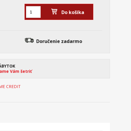
Do košíka
Doručenie
zadarmo
ÁBYTOK
me Vám šetriť
OME CREDIT