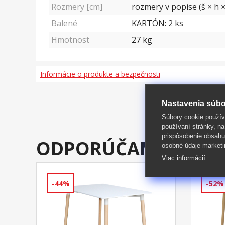
Rozmery [cm]
rozmery v popise (š × h ×
Balené
KARTÓN: 2 ks
Hmotnost
27
kg
Informácie o produkte a bezpečnosti
Nastavenia súbo
Súbory cookie použív
používaní stránky, na
prispôsobenie obsahu
ODPORÚČAME DOKÚ
osobné údaje marketi
Viac informácií
-44%
-52%