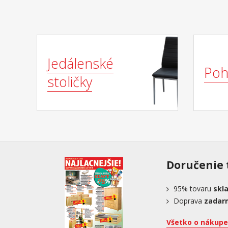
Jedálenské
Poh
stoličky
Doručenie 
95%
tovaru
skl
Doprava
zadar
Všetko o nákupe