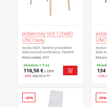
Jedálenský stôl 120x80
Jedá
UNO biely
UNO 
doska MDF, farebné prevedenie
doska 
biela kovová konštrukcia, farebné
biela k
prevedenie biela okrúhle nohy,
prevede
Kód produktu: 3151
Kód pro
materiál masív buk nastaviteľné
materiá
>
plastové klzáky s pochrómovanou
plasto
Skladom
5 ks
Skla
krytkou
krytko
116,50 €
134 
s DPH
-44%
208,50 € **
-52%
-35%
-35%