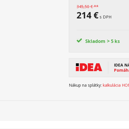
345,50 € **
214 €
s DPH
>
Skladom
5 ks
IDEA N
Pomáha
Nákup na splátky:
kalkulácia H