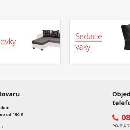
Sedacie
ovky
vaky
tovaru
Obje
telef
adom
mo od 190 €
08
PO-PIA 7