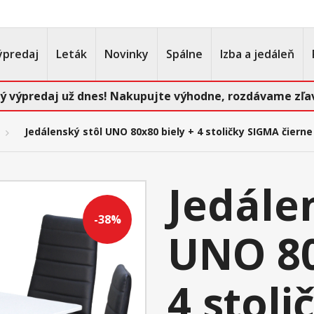
ýpredaj
Leták
Novinky
Spálne
Izba a jedáleň
ý výpredaj už dnes! Nakupujte výhodne, rozdávame zľav
Jedálenský stôl UNO 80x80 biely + 4 stoličky SIGMA čierne
Jedále
-38%
UNO 80
4 stol