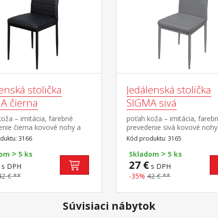
enská stolička
Jedálenská stolička
A čierna
SIGMA sivá
oža – imitácia, farebné
poťah koža – imitácia, fareb
enie čierna kovové nohy a
prevedenie sivá kovové nohy
ukcia, výška sedu 47 cm
konštrukcia, výška sedu 47 
duktu: 3166
Kód produktu: 3165
>
>
dom
5 ks
Skladom
5 ks
27 €
s DPH
s DPH
42 € **
-35%
42 € **
Súvisiaci nábytok