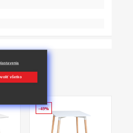
Nastavenia
voliť všetko
-49%