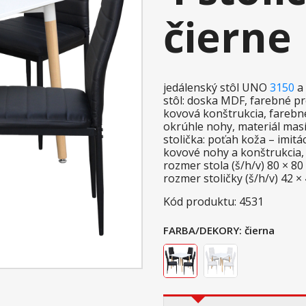
čierne
jedálenský stôl UNO
3150
a 
stôl: doska MDF, farebné p
kovová konštrukcia, farebn
okrúhle nohy, materiál mas
stolička: poťah koža – imit
kovové nohy a konštrukcia,
rozmer stola (š/h/v) 80 × 8
rozmer stoličky (š/h/v) 42 ×
Kód produktu: 4531
FARBA/DEKORY:
čierna