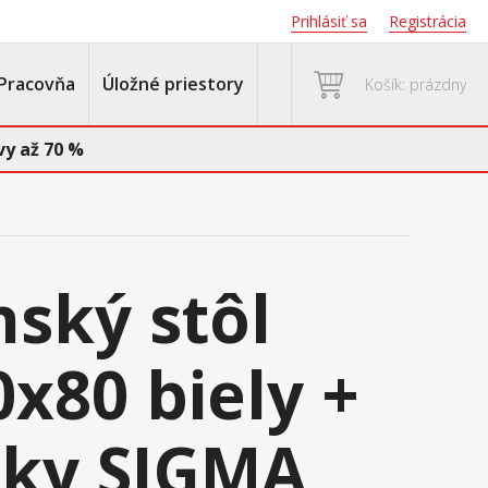
Prihlásiť sa
Registrácia
Pracovňa
Úložné priestory
Košík: prázdny
y až 70 %
nský stôl
x80 biely +
ičky SIGMA