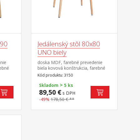
x90
Jedálenský stôl 80x80
UNO biely
nie
doska MDF, farebné prevedenie
rebné
biela kovová konštrukcia, farebné
y,
prevedenie biela okrúhle nohy,
Kód produktu: 3150
ľné
materiál masív buk nastaviteľné
>
vanou
plastové klzáky s pochrómovanou
Skladom
5 ks
krytkou
89,50 €
s DPH
-49%
178,50 € **