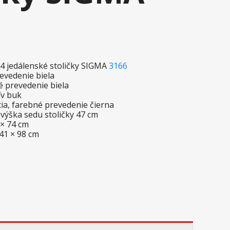
4 jedálenské stoličky SIGMA
3166
revedenie biela
é prevedenie biela
ív buk
ácia, farebné prevedenie čierna
 výška sedu stoličky 47 cm
0 × 74 cm
 41 × 98 cm