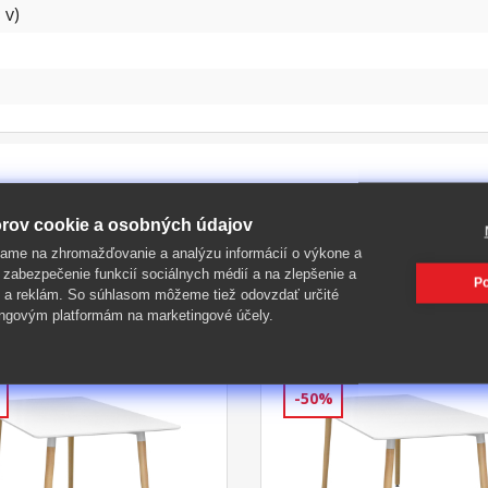
 v)
rov cookie a osobných údajov
ame na zhromažďovanie a analýzu informácií o výkone a
 zabezpečenie funkcií sociálnych médií a na zlepšenie a
Po
 a reklám. So súhlasom môžeme tiež odovzdať určité
PIŤ
ngovým platformám na marketingové účely.
-50%