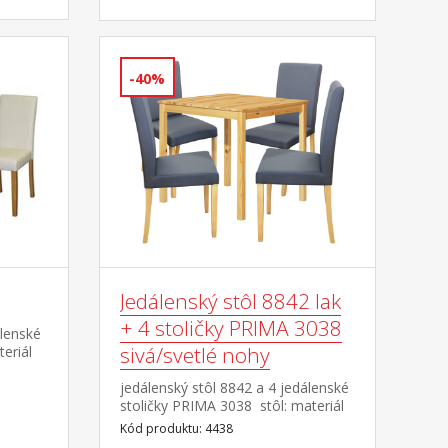
-40%
Jedálenský stôl 8842 lak
+ 4 stoličky PRIMA 3038
álenské
sivá/svetlé nohy
eriál
eriál
jedálenský stôl 8842 a 4 jedálenské
ry
stoličky PRIMA 3038 stôl: materiál
rebné
masív borovica, lakované
Kód produktu: 4438
 47
prevedenie stolička: textilný poťah,