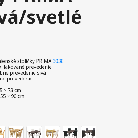
vá/svetlé
álenské stoličky PRIMA
3038
ca, lakované prevedenie
rebné prevedenie sivá
ané prevedenie
75 × 73 cm
 55 × 90 cm