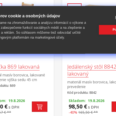
-40%
rov cookie a osobných údajov
ame na zhromažďovanie a analýzu informácií o výkone a
 zabezpečenie funkcií sociálnych médií a na zlepšenie a
Po
 a reklám. So súhlasom môžeme tiež odovzdať určité
ngovým platformám na marketingové účely.
ička 869 lakovaná
Jedálenský stôl 884
lakovaný
l masív borovica, lakované
enie výška sedu 45 cm
materiál masív borovica, lak
duktu: 869
prevedenie
Kód produktu: 8842
om: 19.8.2026
Skladom: 19.8.2026
0 €
98,50 €
s DPH
s DPH
67 € **
-40%
165,50 € **