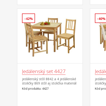
-42%
-40%
Jedálenský set 4427
Jedá
jedálenský stôl 8842 a 4 jedálenské
jedálen
stoličky 869 stôl aj stolička materiál
stoličk
masív borovica, lakované
masív 
Kód produktu: 4427
Kód pro
prevedenie výška sedu stoličky 45
prevede
cm rozmer stola (š/h/v) 75 × 75 ×
masív, 
73 cm rozmer stoličky (š/h/v) 42 ×
lak poť
42 × 92 cm
prevede