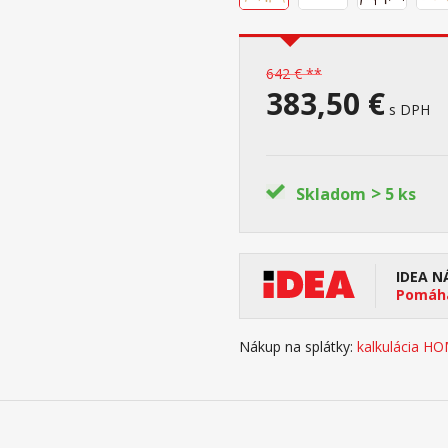
642 € **
383,50 €
s DPH
>
Skladom
5 ks
IDEA N
Pomáha
Nákup na splátky:
kalkulácia H