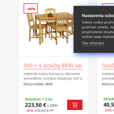
-40%
-39%
Nastavenia súbo
Súbory cookie použív
používaní stránky, na
prispôsobenie obsahu
osobné údaje marketi
Viac informácií
Stôl + 4 stoličky 8849 lak
Stol
materiál masív borovica, lakované
materiá
prevedenie zostava obsahuje stôl a
preved
4 stoličky, výška sedu stoličky 45 cm
Kód produktu: 8849
Kód pro
rozmer stola (š/h/v) 118 × 75 × 73
cm rozmer stoličky (š/h/v) 41 × 42
× 86 cm
>
Sklad
Skladom
5 ks
40,5
223,50 €
s DPH
-39%
-40%
372,50 € **