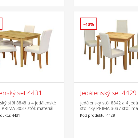
-40%
lenský set 4431
Jedálenský set 4429
ský stôl 8848 a 4 jedálenské
jedálenský stôl 8842 a 4 jed
y PRIMA 3037 stôl: materiál
stoličky PRIMA 3037 stôl: mat
borovica, lakované
masív borovica, lakované
duktu: 4431
Kód produktu: 4429
nie stolička: nohy materiál
prevedenie stolička: nohy mat
farebné prevedenie číry
masív, farebné prevedenie čí
ah koža – imitácia, farebné
lak poťah koža – imitácia, fa
nie biela, výška sedu 47
prevedenie biela, výška sedu