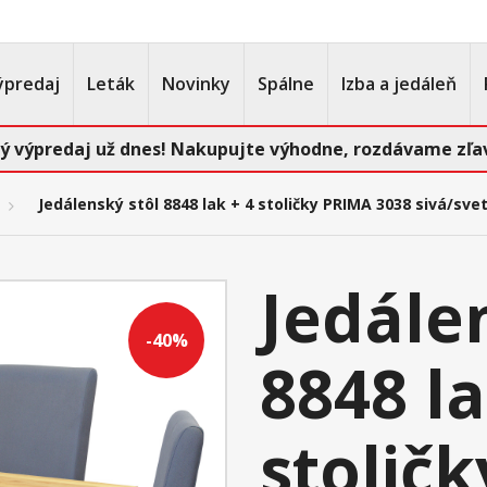
ýpredaj
Leták
Novinky
Spálne
Izba a jedáleň
ý výpredaj už dnes! Nakupujte výhodne, rozdávame zľav
Jedálenský stôl 8848 lak + 4 stoličky PRIMA 3038 sivá/sve
Jedále
-40%
8848 la
stolič