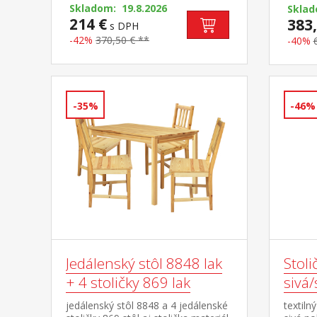
Skladom: 19.8.2026
cm rozm
Skla
214 €
73 cm r
383,
s DPH
55 × 9
-42%
370,50 € **
-40%
-35%
-46%
Jedálenský stôl 8848 lak
Stol
+ 4 stoličky 869 lak
sivá/
jedálenský stôl 8848 a 4 jedálenské
textiln