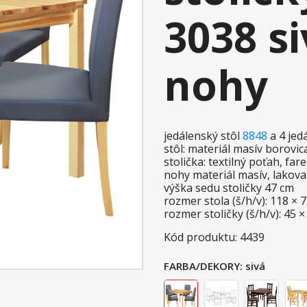
3038 si
nohy
jedálenský stôl
8848
a 4 jed
stôl: materiál masív borovi
stolička: textilný poťah, fa
nohy materiál masív, lakov
výška sedu stoličky 47 cm
rozmer stola (š/h/v): 118 × 
rozmer stoličky (š/h/v): 45 ×
Kód produktu: 4439
FARBA/DEKORY:
sivá