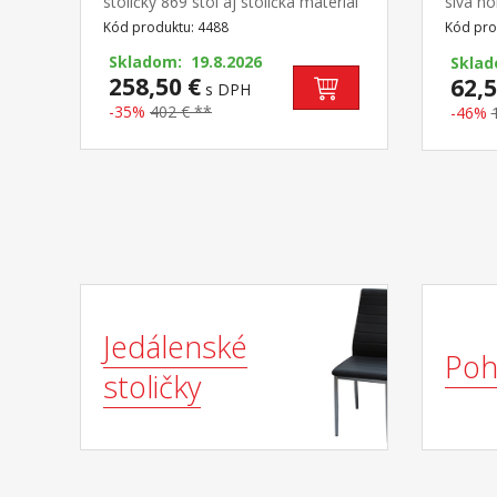
stoličky 869 stôl aj stolička materiál
sivá no
masív borovica, lakované
47 cm 
Kód produktu: 4488
Kód pro
prevedenie výška sedu stoličky 45
kg
cm rozmer stola (š/h/v): 118 × 75 ×
Skladom: 19.8.2026
Skla
73 cm rozmer stoličky (š/h/v): 42 ×
258,50 €
62,5
s DPH
42 × 92 cm
-35%
402 € **
-46%
Jedálenské
Poh
stoličky