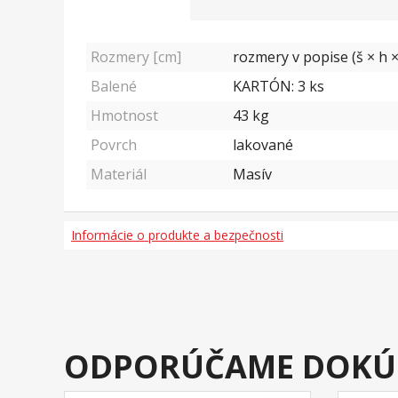
Rozmery [cm]
rozmery v popise (š × h ×
Balené
KARTÓN: 3 ks
Hmotnost
43
kg
Povrch
lakované
Materiál
Masív
Informácie o produkte a bezpečnosti
ODPORÚČAME DOKÚ