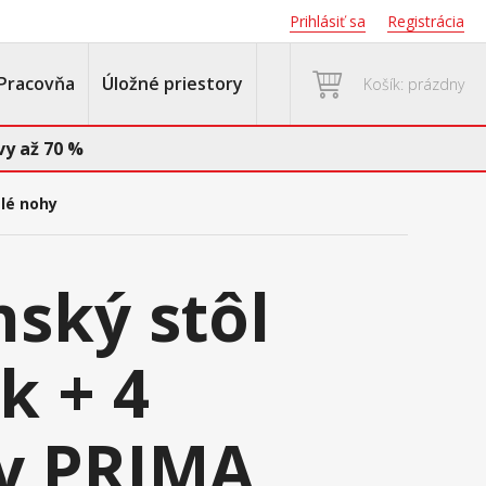
Prihlásiť sa
Registrácia
Pracovňa
Úložné priestory
Košík: prázdny
y až 70 %
tlé nohy
nský stôl
k + 4
ky PRIMA