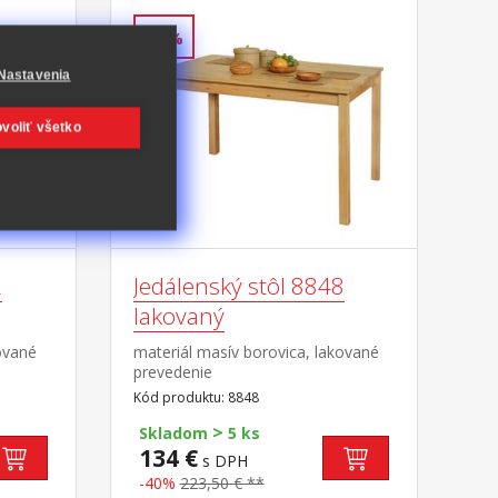
-40%
Nastavenia
voliť všetko
2
Jedálenský stôl 8848
lakovaný
ované
materiál masív borovica, lakované
prevedenie
Kód produktu: 8848
>
Skladom
5 ks
134 €
s DPH
-40%
223,50 € **