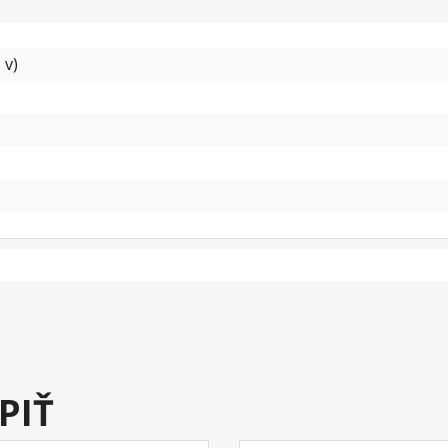
 v)
PIŤ