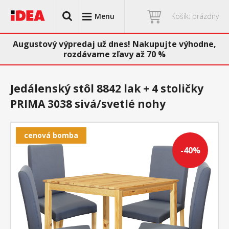
Menu
Košík: prázdny
Augustový výpredaj už dnes! Nakupujte výhodne,
rozdávame zľavy až 70 %
Jedálenský stôl 8842 lak + 4 stoličky
PRIMA 3038 sivá/svetlé nohy
cenová bomba
-40%