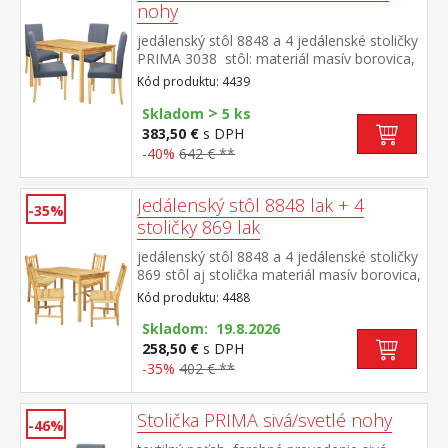
nohy
jedálenský stôl 8848 a 4 jedálenské stoličky
PRIMA 3038 stôl: materiál masív borovica,
lakované prevedenie stolička: textilný poťah,
Kód produktu: 4439
farebné prevedenie sivá nohy materiál
>
masív, lakované prevedenie výška sedu
Skladom
5 ks
stoličky 47 cm rozmer stola (š/h/v): 118 ×
383,50 €
s DPH
75 × 73 cm rozmer stoličky (š/h/v): 45 × 55
-40%
642 € **
× 90 cm
Jedálenský stôl 8848 lak + 4
-35%
stoličky 869 lak
jedálenský stôl 8848 a 4 jedálenské stoličky
869 stôl aj stolička materiál masív borovica,
lakované prevedenie výška sedu stoličky 45
Kód produktu: 4488
cm rozmer stola (š/h/v): 118 × 75 × 73
cm rozmer stoličky (š/h/v): 42 × 42 × 92 cm
Skladom: 19.8.2026
258,50 €
s DPH
-35%
402 € **
Stolička PRIMA sivá/svetlé nohy
-46%