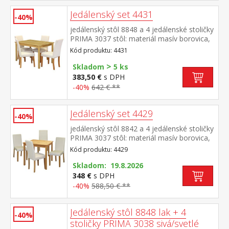
Jedálenský set 4431
-40%
jedálenský stôl 8848 a 4 jedálenské stoličky
PRIMA 3037 stôl: materiál masív borovica,
lakované prevedenie stolička: nohy materiál
Kód produktu: 4431
masív, farebné prevedenie číry lak poťah
>
koža – imitácia, farebné prevedenie biela,
Skladom
5 ks
výška sedu 47 cm rozmer stola (š/h/v) 118
383,50 €
s DPH
× 75 × 73 cm rozmer stoličky (š/h/v) 45 × 55
-40%
642 € **
× 90 cm
Jedálenský set 4429
-40%
jedálenský stôl 8842 a 4 jedálenské stoličky
PRIMA 3037 stôl: materiál masív borovica,
lakované prevedenie stolička: nohy materiál
Kód produktu: 4429
masív, farebné prevedenie číry lak poťah
koža – imitácia, farebné prevedenie biela,
Skladom: 19.8.2026
výška sedu 47 cm rozmer stola (š/h/v) 75 ×
348 €
s DPH
75 × 73 cm rozmer stoličky (š/h/v) 45 × 55 ×
-40%
588,50 € **
90 cm
Jedálenský stôl 8848 lak + 4
-40%
stoličky PRIMA 3038 sivá/svetlé