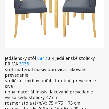
jedálenský stôl
8842
a 4 jedálenské stoličky
PRIMA
3038
stôl: materiál masív borovica, lakované
prevedenie
stolička: textilný poťah, farebné prevedenie
sivá
nohy materiál masív, lakované prevedenie
výška sedu stoličky 47 cm
rozmer stola (š/h/v): 75 × 75 × 73 cm
rozmer stoličky (š/h/v): 45 × 55 × 90 cm