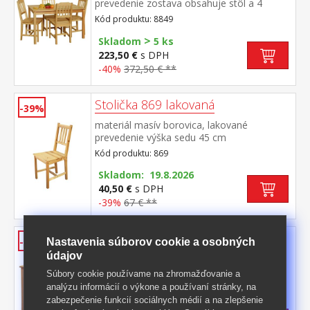
prevedenie zostava obsahuje stôl a 4
stoličky, výška sedu stoličky 45 cm rozmer
Kód produktu: 8849
stola (š/h/v) 118 × 75 × 73 cm rozmer
>
stoličky (š/h/v) 41 × 42 × 86 cm
Skladom
5 ks
223,50 €
s DPH
-40%
372,50 € **
Stolička 869 lakovaná
-39%
materiál masív borovica, lakované
prevedenie výška sedu 45 cm
Kód produktu: 869
Skladom: 19.8.2026
40,50 €
s DPH
-39%
67 € **
Jedálenský stôl 8842 lakovaný
-40%
Nastavenia súborov cookie a osobných
údajov
materiál masív borovica, lakované
prevedenie
Súbory cookie používame na zhromažďovanie a
Kód produktu: 8842
analýzu informácií o výkone a používaní stránky, na
zabezpečenie funkcií sociálnych médií a na zlepšenie
Skladom: 19.8.2026