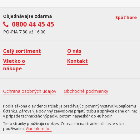
Objednávajte zdarma
Späť hore
0800 44 45 45
PO-PIA 7:30 až 16:00
Celý sortiment
O nás
Všetko o
Kontakt
nákupe
Ochrana osobných údajov
Obchodné podmienky
Podľa zákona o evidencii tržieb je predávajúci povinný vystaviť kupujúcemu
účtenku. Zároveň je povinný zaevidovať prijatú tržbu u správcu dane online;
v prípade technického výpadku potom najneskôr do 48 hodín.
Tieto stránky používajú cookies. Zotrvaním na stránke súhlasíte s ich
používaním.
Viac informácií