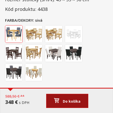
Kód produktu: 4438
FARBA/DEKORY:
sivá
588,50 € **
348 €
Do košíka
s DPH