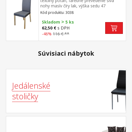
textilný poťah, farebné prevedenie sivá
nohy masív číry lak, výška sedu 47
cm odporúčaná nosnosť do 120 kg
Kód produktu: 3038
>
Skladom
5 ks
62,50 €
s DPH
-46%
116 € **
Súvisiaci nábytok
Jedálenské
stoličky