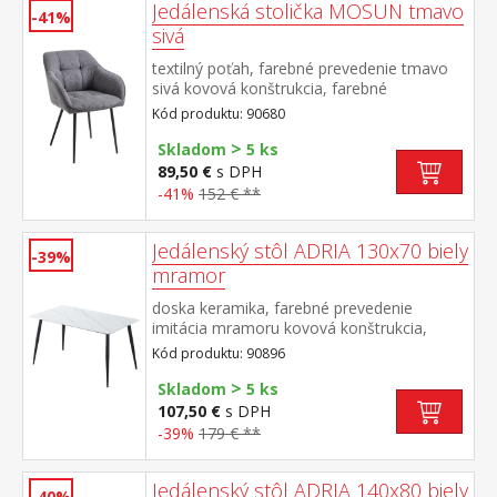
Jedálenská stolička MOSUN tmavo
-41%
sivá
textilný poťah, farebné prevedenie tmavo
sivá kovová konštrukcia, farebné
prevedenie čierna výška sedu 48
Kód produktu: 90680
cm odporúčaná nosnosť do 120 kg
>
Skladom
5 ks
89,50 €
s DPH
-41%
152 € **
Jedálenský stôl ADRIA 130x70 biely
-39%
mramor
doska keramika, farebné prevedenie
imitácia mramoru kovová konštrukcia,
farebné prevedenie čierna
Kód produktu: 90896
>
Skladom
5 ks
107,50 €
s DPH
-39%
179 € **
Jedálenský stôl ADRIA 140x80 biely
-40%