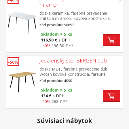
mramor
doska keramika, farebné prevedenie
imitácia mramoru kovová konštrukcia,
farebné prevedenie čierna
Kód produktu: 90897
>
Skladom
5 ks
116,50 €
s DPH
-40%
196,50 € **
Jedálenský stôl BERGEN dub
-50%
doska MDF, farebné prevedenie dub
Wotan kovová konštrukcia, farebné
prevedenie čierna
Kód produktu: 4090
>
Skladom
5 ks
134 €
s DPH
-50%
268 € **
Súvisiaci nábytok