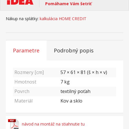
Pomáhame Vám šetriť
Nákup na splátky:
kalkulácia HOME CREDIT
Parametre
Podrobný popis
Rozmery [cm]
57 × 61 × 81 (š × h × v)
Hmotnost
7
kg
Povrch
textilný poťah
Materiál
Kov a sklo
návod na montáž na stiahnutie tu