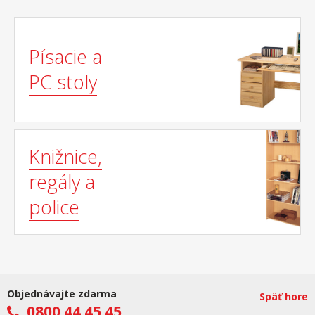
Písacie a
PC stoly
Knižnice,
regály a
police
Objednávajte zdarma
Späť hore
0800 44 45 45