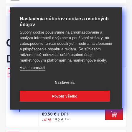
Informácie o produkte a bezpečnosti
Nastavenia súborov cookie a osobných
údajov
Súbory cookie používame na zhromažďovanie a
ODPORÚČAME
analýzu informácií o výkone a používaní stránky, na
zabezpečenie funkcií sociálnych médií a na zlepšenie
a prispôsobenie obsahu a reklám. So súhlasom
DOKÚPIŤ
môžeme tiež odovzdať určité osobné údaje
marketingovým platformám na marketingové účely.
Viac informácií
Jedálenská stolička MOSUN
-41%
modrozelená
Nastavenia
textilný poťah, farebné prevedenie
modrozelená kovová konštrukcia, farebné
Povoliť všetko
prevedenie čierna výška sedu 48
Kód produktu: 90679
cm odporúčaná nosnosť do 120 kg
Skladom
89,50 €
s DPH
-41%
152 € **