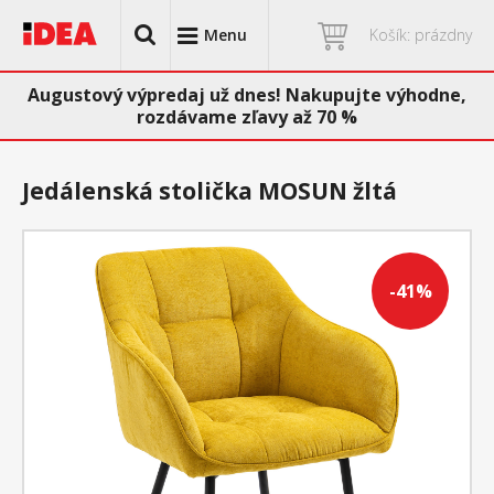
Menu
Košík: prázdny
Augustový výpredaj už dnes! Nakupujte výhodne,
rozdávame zľavy až 70 %
Jedálenská stolička MOSUN žltá
-41%