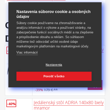
Nastavenia súborov cookie a osobných
údajov
ODPORÚČAME
Súbory cookie používame na zhromažďovanie a
analýzu informácií o výkone a používaní stránky, na
zabezpečenie funkcií sociálnych médií a na zlepšenie
DOKÚPIŤ
a prispôsobenie obsahu a reklám. So súhlasom
môžeme tiež odovzdať určité osobné údaje
marketingovým platformám na marketingové účely.
Jedálenský stôl ADRIA 130x70 biely
-39%
Viac informácií
mramor
doska keramika, farebné prevedenie
Nastavenia
imitácia mramoru kovová konštrukcia,
farebné prevedenie čierna
Kód produktu: 90896
Povoliť všetko
>
Skladom
5 ks
107,50 €
s DPH
-39%
179 € **
Jedálenský stôl ADRIA 140x80 biely
-40%
mramor