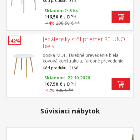
Kód produktu: 3151
nastaviteľné plastové klzáky s
>
pochrómovanou krytkou
Skladom
5 ks
116,50 €
s DPH
-44%
208,50 € **
Jedálenský stôl priemer 80 UNO
-42%
biely
doska MDF, farebné prevedenie biela
kovová konštrukcia, farebné prevedenie
biela okrúhle nohy, materiál masív buk
Kód produktu: 3156
nastaviteľné plastové klzáky s
pochrómovanou krytkou
Skladom: 22.10.2026
107,50 €
s DPH
-42%
186 € **
Súvisiaci nábytok