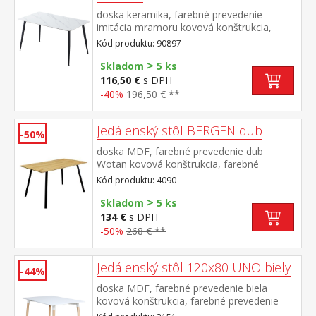
doska keramika, farebné prevedenie
imitácia mramoru kovová konštrukcia,
farebné prevedenie čierna
Kód produktu: 90897
>
Skladom
5 ks
116,50 €
s DPH
-40%
196,50 € **
Jedálenský stôl BERGEN dub
-50%
doska MDF, farebné prevedenie dub
Wotan kovová konštrukcia, farebné
prevedenie čierna
Kód produktu: 4090
>
Skladom
5 ks
134 €
s DPH
-50%
268 € **
Jedálenský stôl 120x80 UNO biely
-44%
doska MDF, farebné prevedenie biela
kovová konštrukcia, farebné prevedenie
biela okrúhle nohy, materiál masív buk