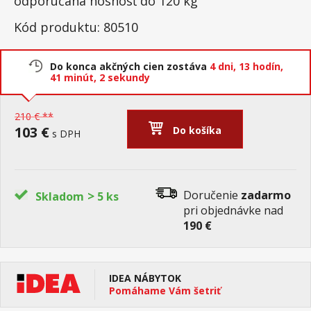
odporúčaná nosnosť do 120 kg
Kód produktu: 80510
Do konca akčných cien zostáva
4 dni,
13 hodín,
41 minút,
1 sekunda
210 € **
103 €
Do košíka
s DPH
>
Doručenie
zadarmo
Skladom
5 ks
pri objednávke nad
190 €
IDEA NÁBYTOK
Pomáhame Vám šetriť