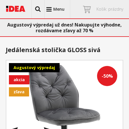
Menu
Košík: prázdny
Augustový výpredaj už dnes! Nakupujte výhodne,
rozdávame zľavy až 70 %
Jedálenská stolička GLOSS sivá
Augustový výpredaj
-50%
akcia
zľava