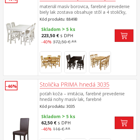
materiál masív borovica, farebné prevedenie
biely lak zostava obsahuje stôl a 4 stoličky,
výška sedu stoličky 45 cm rozmer stola (š/h/v)
Kód produktu: 8849B
118 × 75 × 73 cmrozmer stoličky (š/h/v) 41 ×
>
42 × 86 cm
Skladom
5 ks
223,50 €
s DPH
-40%
372,50 € **
Stolička PRIMA hnedá 3035
-46%
poťah koža – imitácia, farebné prevedenie
hnedá nohy masív lak, farebné
prevedenie tmavo hnedá výška sedu 47 cm,
Kód produktu: 3035
odporúčaná nosnosť do 120 kg
>
Skladom
5 ks
62,50 €
s DPH
-46%
116 € **