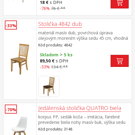
18 €
s DPH
-76%
76 € **
Stolička 4842 dub
-33%
materiál masív dub, povrchová úprava
olejovým morením výška sedu 45 cm, vhodná
k jedálenskému stolu 4840
Kód produktu: 4842
>
Skladom
5 ks
89,50 €
s DPH
-33%
134 € **
Jedálenská stolička QUATRO biela
-70%
korpus PP, sedák koža – imitácia, farebné
prevedenie biela nohy masív buk, výška sedu
46 cm
Kód produktu: 3148