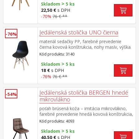
>
Skladom
5 ks
22,50 €
s DPH
-70%
76 € **
Jedálenská stolička UNO čierna
-76%
materiál sedačky PP, farebné prevedenie
čierna kovová konštrukcia, nohy masív, výška
sedu 46 cm vhodná kombinácia so stolmi UNO
Kód produktu: 3140
a QUATRO
>
Skladom
5 ks
18 €
s DPH
-76%
76 € **
Jedálenská stolička BERGEN hnedé
-54%
mikrovlákno
poťah brúsená koža – imitácia mikrovlákno,
farebné prevedenie hnedá kovová konštrukcia,
farebné prevedenie čierna výška sedu 51 cm
Kód produktu: 4093
>
Skladom
5 ks
40,50 €
s DPH