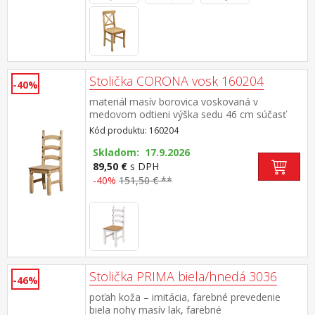
Stolička CORONA vosk 160204
-40%
materiál masív borovica voskovaná v
medovom odtieni výška sedu 46 cm súčasť
zostavy Corona
Kód produktu: 160204
Skladom: 17.9.2026
89,50 €
s DPH
-40%
151,50 € **
Stolička PRIMA biela/hnedá 3036
-46%
poťah koža – imitácia, farebné prevedenie
biela nohy masív lak, farebné