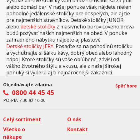
Vysoké barové stoličky vám umožnia usadiť sa za pult
alebo domáci bar. V našej ponuke však nájdete nielen
pohodlné jedálenské stoličky pre dospelých, ale aj tie
pre najmenších stravníkov. Detské stoličky JUNOR
alebo
detské stoličky
z masívneho borovicového dreva
budú pozývať našich najmenších na obed. V ponuke
záhradného nábytku nájdete aj plastové
Detské stoličky JERY
. Posaďte sa na pohodlnú stoličku
a vychutnajte si šálku kávy, dobrý obed alebo lahodný
nápoj. Ktoré stoličky sú vaše obľúbené, závisí od
vášho životného štýlu a vkusu, ale z našej širokej
ponuky si vyberú aj tí najnáročnejší zákazníci.
Objednávajte zdarma
Späť hore
0800 44 45 45
PO-PIA 7:30 až 16:00
Celý sortiment
O nás
Všetko o
Kontakt
nákupe