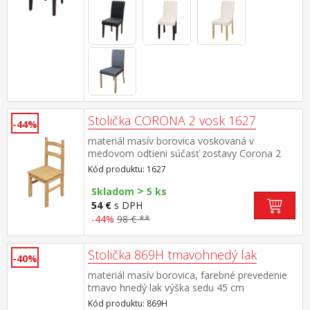
Stolička CORONA 2 vosk 1627
-44%
materiál masív borovica voskovaná v
medovom odtieni súčasť zostavy Corona 2
Kód produktu: 1627
>
Skladom
5 ks
54 €
s DPH
-44%
98 € **
Stolička 869H tmavohnedý lak
-40%
materiál masív borovica, farebné prevedenie
tmavo hnedý lak výška sedu 45 cm
Kód produktu: 869H