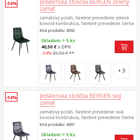
Jedálenská stolička BERGEN zelený
-54%
zamat
zamatový poťah, farebné prevedenie zelená
kovová konštrukcia, farebné prevedenie čierna
výška sedu 49 cm
Kód produktu: 4092
>
Skladom
5 ks
40,50 €
s DPH
-54%
89,50 € **
+ 3
Jedálenská stolička BERGEN sivý
-54%
zamat
zamatový poťah, farebné prevedenie sivá
kovová konštrukcia, farebné prevedenie čierna
výška sedu 49 cm
Kód produktu: 4091
>
Skladom
5 ks