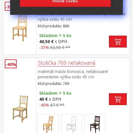
Povoliť všetko
Stolička 866 lakovaná
-35%
materiál masív borovica, lakované prevedenie
výška sedu 45 cm
Kód produktu: 866
>
Skladom
5 ks
40,50 €
s DPH
-35%
62,50 € **
Stolička 769 nelakovaná
-40%
materiál masív borovica, nelakované
prevedenie výška sedu 45 cm
Kód produktu: 769
>
Skladom
5 ks
40 €
s DPH
-40%
67 € **