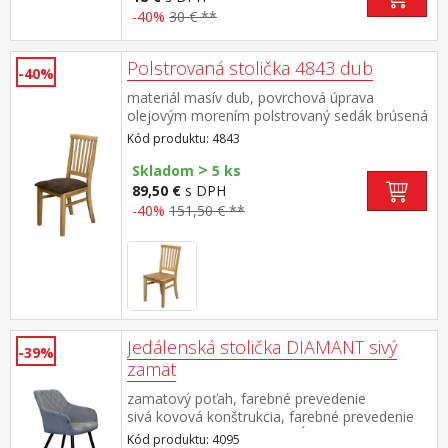
-40%
30 € **
Polstrovaná stolička 4843 dub
-40%
materiál masív dub, povrchová úprava
olejovým morením polstrovaný sedák brúsená
koža – imitácia, farebné prevedenie
Kód produktu: 4843
hnedá výška sedu 45 cm, vhodná k
>
jedálenskému stolu 4840
Skladom
5 ks
89,50 €
s DPH
-40%
151,50 € **
Jedálenská stolička DIAMANT sivý
-39%
zamat
zamatový poťah, farebné prevedenie
sivá kovová konštrukcia, farebné prevedenie
čierna výška sedu 51 cm, hĺbka sedu 45,5
Kód produktu: 4095