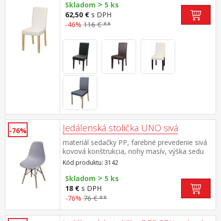
>
Skladom
5 ks
62,50 €
s DPH
-46%
116 € **
Jedálenská stolička UNO sivá
-76%
materiál sedačky PP, farebné prevedenie sivá
kovová konštrukcia, nohy masív, výška sedu
46 cm vhodná kombinácia so stolmi UNO a
Kód produktu: 3142
QUATRO
>
Skladom
5 ks
18 €
s DPH
-76%
76 € **