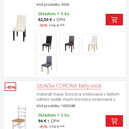
prevedenie tmavo hnedá výška sedu 47 cm,
Kód produktu: 3036
odporúčaná nosnosť do 120 kg
>
Skladom
5 ks
62,50 €
s DPH
-46%
116 € **
Stolička CORONA biely vosk
-45%
materiál masív borovica voskovaná v bielom
odtieni sedák masív borovica voskovaná v
medovom odtieni výška sedu 46 cm súčasť
Kód produktu: 160204B
zostavy Corona biela
>
Skladom
5 ks
94 €
s DPH
-45%
174 € **