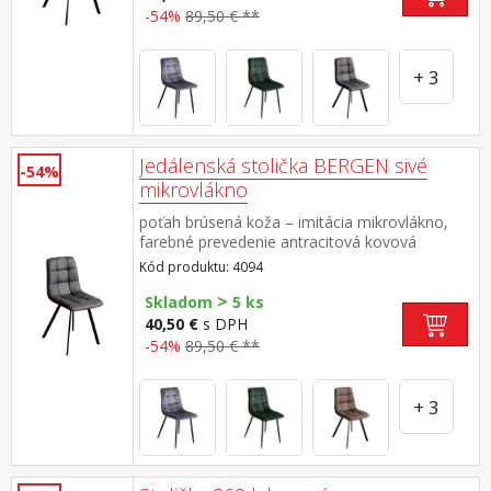
-54%
89,50 € **
+ 3
Jedálenská stolička BERGEN sivé
-54%
mikrovlákno
poťah brúsená koža – imitácia mikrovlákno,
farebné prevedenie antracitová kovová
konštrukcia, farebné prevedenie čierna výška
Kód produktu: 4094
sedu 51 cm
>
Skladom
5 ks
40,50 €
s DPH
-54%
89,50 € **
+ 3