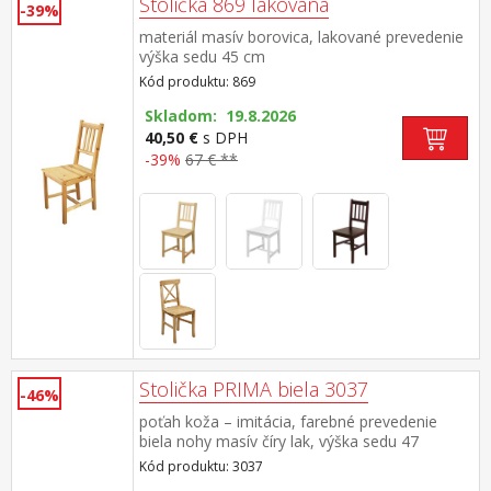
Stolička 869 lakovaná
-39%
materiál masív borovica, lakované prevedenie
výška sedu 45 cm
Kód produktu: 869
Skladom: 19.8.2026
40,50 €
s DPH
-39%
67 € **
Stolička PRIMA biela 3037
-46%
poťah koža – imitácia, farebné prevedenie
biela nohy masív číry lak, výška sedu 47
cm odporúčaná nosnosť do 120 kg
Kód produktu: 3037