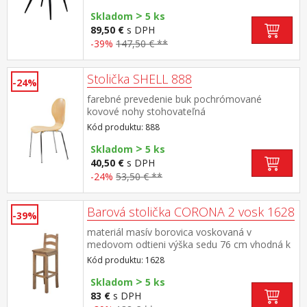
cm šírka sedu v zadnej najužšej časti 36 cm, v
>
prednej časti 42 cm vhodná k stolu BERGEN
Skladom
5 ks
dub 4090
89,50 €
s DPH
-39%
147,50 € **
Stolička SHELL 888
-24%
farebné prevedenie buk pochrómované
kovové nohy stohovateľná
Kód produktu: 888
>
Skladom
5 ks
40,50 €
s DPH
-24%
53,50 € **
Barová stolička CORONA 2 vosk 1628
-39%
materiál masív borovica voskovaná v
medovom odtieni výška sedu 76 cm vhodná k
barovému stolu CORONA 2 vosk 16118
Kód produktu: 1628
súčasť zostavy Corona 2
>
Skladom
5 ks
83 €
s DPH