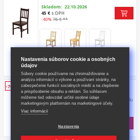
Skladom: 22.10.2026
45 €
s DPH
-40%
76 € **
Nastavenia súborov cookie a osobných
údajov
Súbory cookie používame na zhromažďovanie a
analýzu informácií o výkone a používaní stránky, na
Jedálenská stolička QUATRO čierna
zabezpečenie funkcií sociálnych médií a na zlepšenie
-70%
a prispôsobenie obsahu a reklám. So súhlasom
korpus PP, sedák koža – imitácia, farebné
môžeme tiež odovzdať určité osobné údaje
prevedenie čierna nohy masív buk, výška sedu
marketingovým platformám na marketingové účely.
46 cm
Kód produktu: 3144
Viac informácií
>
Skladom
5 ks
22,50 €
s DPH
Nastavenia
-70%
76 € **