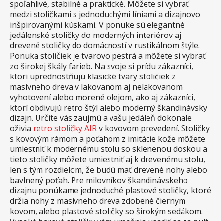
spoľahlivé, stabilné a praktické. Môžete si vybrať
medzi stoličkami s jednoduchými líniami a dizajnovo
inšpirovanými kúskami. V ponuke sú elegantné
jedálenské stoličky do moderných interiérov aj
drevené stoličky do domácností v rustikálnom štýle.
Ponuka stoličiek je tvarovo pestrá a môžete si vybrať
zo širokej škály farieb. Na svoje si prídu zákazníci,
ktorí uprednostňujú klasické tvary stoličiek z
masívneho dreva v lakovanom aj nelakovanom
vyhotovení alebo morené olejom, ako aj zákazníci,
ktorí obdivujú retro štýl alebo moderný škandinávsky
dizajn. Určite vás zaujmú a vašu jedáleň dokonale
oživia
retro stoličky AIR
v kovovom prevedení. Stoličky
s kovovým rámom a poťahom z imitácie kože môžete
umiestniť k modernému stolu so sklenenou doskou a
tieto stoličky môžete umiestniť aj k drevenému stolu,
len s tým rozdielom, že budú mať drevené nohy alebo
bavlnený poťah. Pre milovníkov škandinávskeho
dizajnu ponúkame jednoduché plastové stoličky, ktoré
držia nohy z masívneho dreva zdobené čiernym
kovom, alebo plastové stoličky so širokým sedákom.