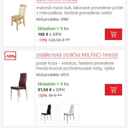
materiál masív buk, lakované prevedenie poťah
z mikrovlákna, farebné prevedenie svetlo
hnedá výška sedu 49 cm
Kód produktu: 3065
>
Skladom
5 ks
103 €
s DPH
-19%
128,50 € **
Jedálenská stolička MILÁNO hnedá
-58%
poťah koža – imitácia, farebné prevedenie
hnedá kovové pochrómované nohy, výška
sedu 46 cm
Kód produktu: 3010
>
Skladom
5 ks
31,50 €
s DPH
-58%
76 € **