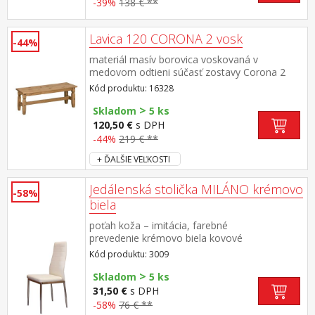
-39%
138 € **
Lavica 120 CORONA 2 vosk
-44%
materiál masív borovica voskovaná v
medovom odtieni súčasť zostavy Corona 2
Kód produktu: 16328
>
Skladom
5 ks
120,50 €
s DPH
-44%
219 € **
+ ĎALŠIE VEĽKOSTI
Jedálenská stolička MILÁNO krémovo
-58%
biela
poťah koža – imitácia, farebné
prevedenie krémovo biela kovové
pochrómované nohy, výška sedu 46 cm
Kód produktu: 3009
>
Skladom
5 ks
31,50 €
s DPH
-58%
76 € **