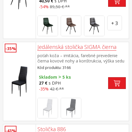
40,50 €
s DPH
-54%
89,50 € **
+ 3
Jedálenská stolička SIGMA čierna
-35%
poťah koža – imitácia, farebné prevedenie
čierna kovové nohy a konštrukcia, výška sedu
47 cm
Kód produktu: 3166
>
Skladom
5 ks
27 €
s DPH
-35%
42 € **
Stolička 886
-43%