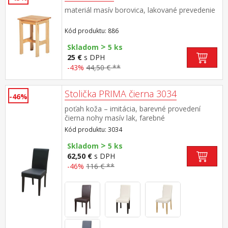
materiál masív borovica, lakované prevedenie
Kód produktu: 886
>
Skladom
5 ks
25 €
s DPH
-43%
44,50 € **
Stolička PRIMA čierna 3034
-46%
poťah koža – imitácia, barevné provedení
čierna nohy masív lak, farebné
prevedenie tmavo hnedá výška sedu 47 cm,
Kód produktu: 3034
odporúčaná nosnosť do 120 kg
>
Skladom
5 ks
62,50 €
s DPH
-46%
116 € **