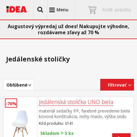
Menu
Košík: prázdny
Augustový výpredaj už dnes! Nakupujte výhodne,
rozdávame zľavy až 70 %
Jedálenské stoličky
Obľúbené
Filtrovať
Jedálenská stolička UNO biela
-76%
materiál sedačky PP, farebné prevedenie biela
kovová konštrukcia, nohy masív, výška sedu
46 cm vhodná kombinácia so stolmi UNO a
Kód produktu: 3141
QUATRO
>
Skladom
5 ks