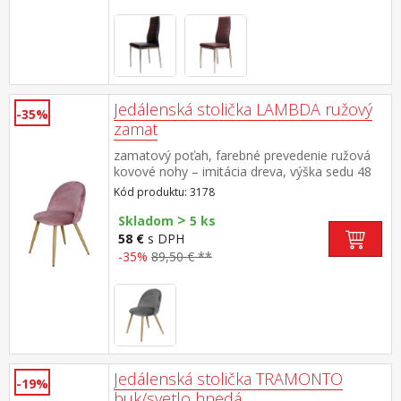
Jedálenská stolička LAMBDA ružový
-35%
zamat
zamatový poťah, farebné prevedenie ružová
kovové nohy – imitácia dreva, výška sedu 48
cm
Kód produktu: 3178
>
Skladom
5 ks
58 €
s DPH
-35%
89,50 € **
Jedálenská stolička TRAMONTO
-19%
buk/svetlo hnedá