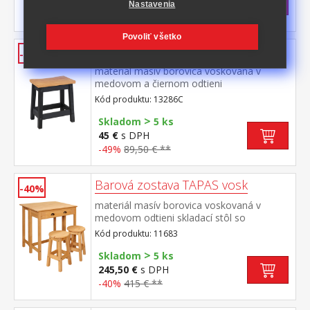
45 €
s DPH
Nastavenia
-49%
89,50 € **
Povoliť všetko
Japonská stolička čierny vosk
-49%
materiál masív borovica voskovaná v
medovom a čiernom odtieni
Kód produktu: 13286C
>
Skladom
5 ks
45 €
s DPH
-49%
89,50 € **
Barová zostava TAPAS vosk
-40%
materiál masív borovica voskovaná v
medovom odtieni skladací stôl so
zásuvkou, dve barové stoličky rozmer
Kód produktu: 11683
zloženého stola (š/h/v) 80 × 42 × 84
>
cm rozmer rozloženého stola (š/h/v) 80 ×
Skladom
5 ks
72 × 84 cm rozmer stoličky (š/h/v) 30 × 30 ×
245,50 €
s DPH
51 cm
-40%
415 € **