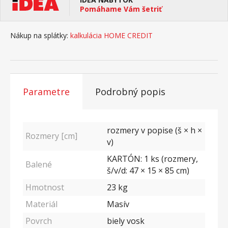
Pomáhame Vám šetriť
Nákup na splátky:
kalkulácia HOME CREDIT
Parametre
Podrobný popis
rozmery v popise (š × h ×
Rozmery [cm]
v)
KARTÓN: 1 ks (rozmery,
Balené
š/v/d: 47 × 15 × 85 cm)
Hmotnost
23
kg
Materiál
Masív
Povrch
biely vosk