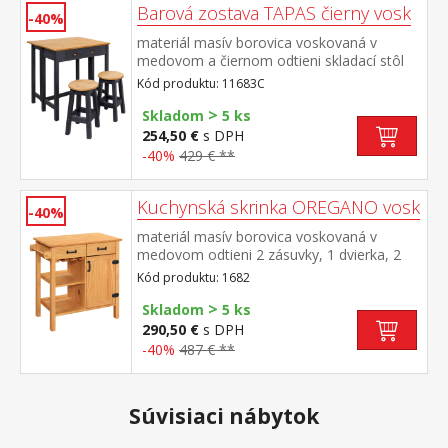
Barová zostava TAPAS čierny vosk
-40%
materiál masív borovica voskovaná v
medovom a čiernom odtieni skladací stôl
so zásuvkou, dve barové stoličky rozmer
Kód produktu: 11683C
zloženého stola (š/h/v) 80 × 42 × 84
>
cm rozmer rozloženého stola (š/h/v) 80 ×
Skladom
5 ks
72 × 84 cm rozmer stoličky (š/h/v) 30 × 30 ×
254,50 €
s DPH
51 cm
-40%
429 € **
Kuchynská skrinka OREGANO vosk
-40%
materiál masív borovica voskovaná v
medovom odtieni 2 zásuvky, 1 dvierka, 2
police, závesy na poháre, tyčka na utierky
Kód produktu: 1682
>
Skladom
5 ks
290,50 €
s DPH
-40%
487 € **
Súvisiaci nábytok