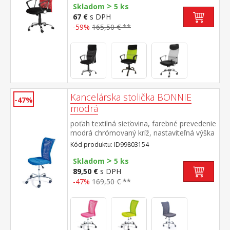
>
cm odporúčaná nosnosť do 120 kg
Skladom
5 ks
67 €
s DPH
-59%
165,50 € **
Kancelárska stolička BONNIE
-47%
modrá
poťah textilná sieťovina, farebné prevedenie
modrá chrómovaný kríž, nastaviteľná výška
89-99 cm
Kód produktu: ID99803154
>
Skladom
5 ks
89,50 €
s DPH
-47%
169,50 € **