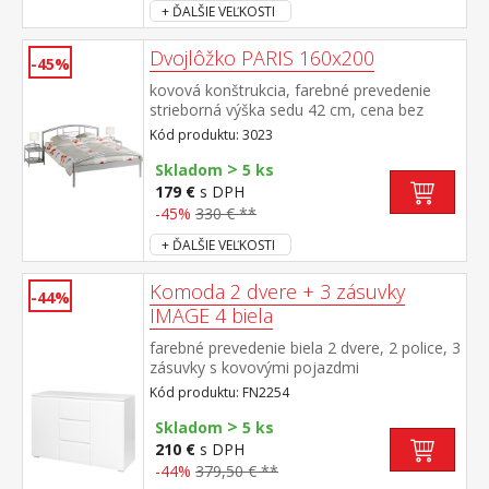
+ ĎALŠIE VEĽKOSTI
Dvojlôžko PARIS 160x200
-45%
kovová konštrukcia, farebné prevedenie
strieborná výška sedu 42 cm, cena bez
roštu a matraca odporúčaný rozmer
Kód produktu: 3023
matraca 160 × 200 cm alebo 2 kusy 80 ×
>
200 cm a rošt R2 vhodný doplnok nočný
Skladom
5 ks
stolík 3020
179 €
s DPH
-45%
330 € **
+ ĎALŠIE VEĽKOSTI
Komoda 2 dvere + 3 zásuvky
-44%
IMAGE 4 biela
farebné prevedenie biela 2 dvere, 2 police, 3
zásuvky s kovovými pojazdmi
Kód produktu: FN2254
>
Skladom
5 ks
210 €
s DPH
-44%
379,50 € **