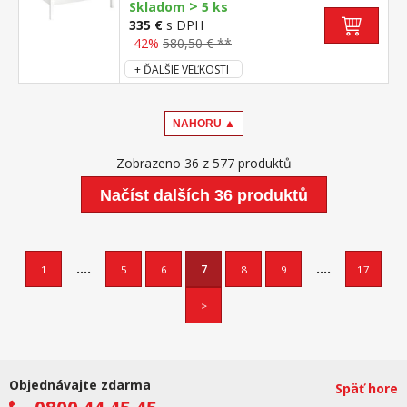
>
R2 vhodný doplnok úložný priestor 8009B
Skladom
5 ks
335 €
s DPH
-42%
580,50 € **
+ ĎALŠIE VEĽKOSTI
NAHORU ▲
Zobrazeno 36 z 577 produktů
Načíst dalších 36 produktů
....
....
1
5
6
7
8
9
17
>
Objednávajte zdarma
Späť hore