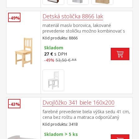
Detská stolička 8866 lak
-49%
materiál masív borovica, lakované
prevedenie stoličku možno kombinovať s
detským stolíkom 8856 výška sedu 30 cm,
Kód produktu: 8866
vhodné pre deti od 3 rokov
Skladom
27 €
s DPH
-49%
53,50 € **
Dvojlôžko 341 biele 160x200
-43%
farebné prevedenie biela výška sedu 41 cm,
cena bez roštu a matraca odporúčaný
rozmer matraca 160 × 200 cm alebo 2 kusy
Kód produktu: 341B
80 × 200 cm a rošt R2 k dvojlôžku možné
>
dokúpiť úložný priestor 147A
Skladom
5 ks