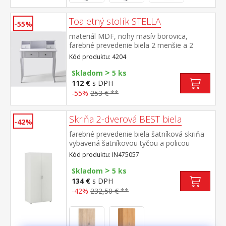
Toaletný stolík STELLA
-55%
materiál MDF, nohy masív borovica,
farebné prevedenie biela 2 menšie a 2
väčšie zásuvky
Kód produktu: 4204
>
Skladom
5 ks
112 €
s DPH
-55%
253 € **
Skriňa 2-dverová BEST biela
-42%
farebné prevedenie biela šatníková skriňa
vybavená šatníkovou tyčou a policou
rozmer police (š/h) 78 × 40 cm ku skrini je
Kód produktu: IN475057
možno dokúpiť nadstavec IN405063
>
Skladom
5 ks
134 €
s DPH
-42%
232,50 € **