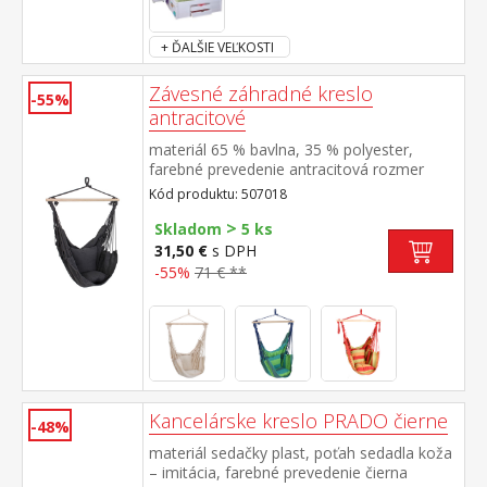
+ ĎALŠIE VEĽKOSTI
Závesné záhradné kreslo
-55%
antracitové
materiál 65 % bavlna, 35 % polyester,
farebné prevedenie antracitová rozmer
vankúšov (š/h) 35 × 35 cm rozperka z
Kód produktu: 507018
tvrdého masívneho dreva o priemere 3,2
>
cm a dĺžke 90 cm odporúčaná nosnosť do
Skladom
5 ks
120 kg
31,50 €
s DPH
-55%
71 € **
Kancelárske kreslo PRADO čierne
-48%
materiál sedačky plast, poťah sedadla koža
– imitácia, farebné prevedenie čierna