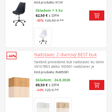
výškovo nastaviteľné, výška sedu 46-55 cm
Kód produktu: K134
kovový pochrómovaný kríž
>
Skladom
5 ks
62,50 €
s DPH
-48%
120,50 € **
Nadstavec 2-dverový BEST buk
-44%
farebné prevedenie buk nadstavec ku skrini
IN107863 alebo IN5061 nadstavec je
súčasťou skrine a nemožno ho zostaviť
Kód produktu: IN405061
samostatne
Skladom: 24.8.2026
69,50 €
s DPH
-44%
125 € **