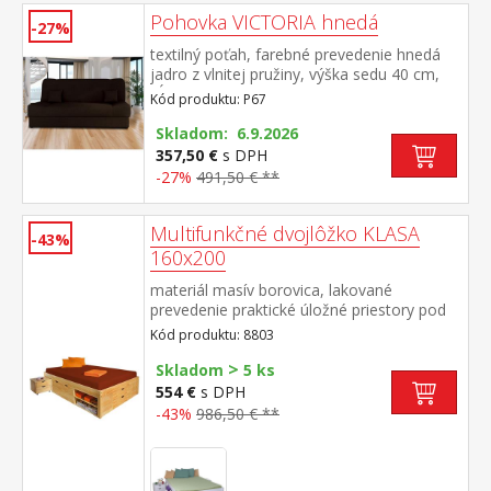
Pohovka VICTORIA hnedá
-27%
textilný poťah, farebné prevedenie hnedá
jadro z vlnitej pružiny, výška sedu 40 cm,
hĺbka sedu 55 cm, rozmer rozloženej 190 ×
Kód produktu: P67
120 cm rozkladacia s úložným priestorom,
rozkladanie KLIK-KLAK (postup uvedený v
Skladom: 6.9.2026
návode na montáž) po zložení do polohy k
357,50 €
s DPH
sedu upravte kryciu látku v zadnej časti tak,
-27%
491,50 € **
aby zakryla rozkladací mechanizmus
Multifunkčné dvojlôžko KLASA
-43%
160x200
materiál masív borovica, lakované
prevedenie praktické úložné priestory pod
posteľou, výška sedu 44,5 cm 2 výsuvné
Kód produktu: 8803
nočné stolíky a rošt (drevený latkový) sú v
>
cene, matrac nie je v cene odporúčaný
Skladom
5 ks
rozmer matraca 160 × 200 cm alebo 2 kusy
554 €
s DPH
80 × 200 cm
-43%
986,50 € **