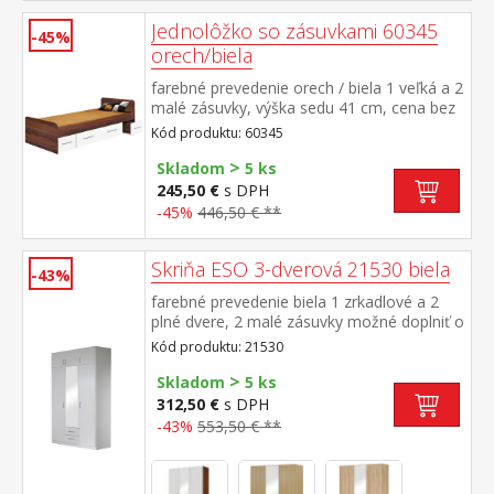
Jednolôžko so zásuvkami 60345
-45%
orech/biela
farebné prevedenie orech / biela 1 veľká a 2
malé zásuvky, výška sedu 41 cm, cena bez
roštu a matraca odporúčaný rozmer
Kód produktu: 60345
matraca 90 × 200 cm (M2, M5, M9, M12,
>
M24, M26) a rošt R1
Skladom
5 ks
245,50 €
s DPH
-45%
446,50 € **
Skriňa ESO 3-dverová 21530 biela
-43%
farebné prevedenie biela 1 zrkadlové a 2
plné dvere, 2 malé zásuvky možné doplniť o
nadstavec 21535
Kód produktu: 21530
>
Skladom
5 ks
312,50 €
s DPH
-43%
553,50 € **