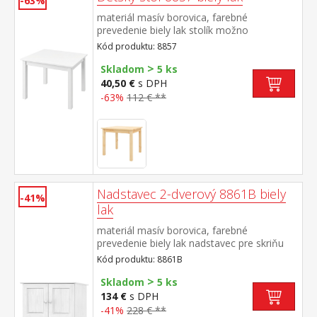
-63%
materiál masív borovica, farebné
prevedenie biely lak stolík možno
kombinovať s detskou stoličkou
Kód produktu: 8857
8867 vhodné pre deti od 3 rokov
>
Skladom
5 ks
40,50 €
s DPH
-63%
112 € **
Nadstavec 2-dverový 8861B biely
-41%
lak
materiál masív borovica, farebné
prevedenie biely lak nadstavec pre skriňu
8860B alebo 8850B
Kód produktu: 8861B
>
Skladom
5 ks
134 €
s DPH
-41%
228 € **