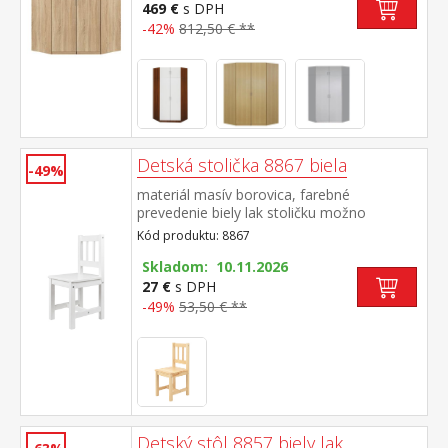
469 €
s DPH
-42%
812,50 € **
Detská stolička 8867 biela
-49%
materiál masív borovica, farebné
prevedenie biely lak stoličku možno
kombinovať s detským stolíkom 8857 výška
Kód produktu: 8867
sedu 30 cm, vhodné pre deti od 3 rokov
Skladom: 10.11.2026
27 €
s DPH
-49%
53,50 € **
Detský stôl 8857 biely lak