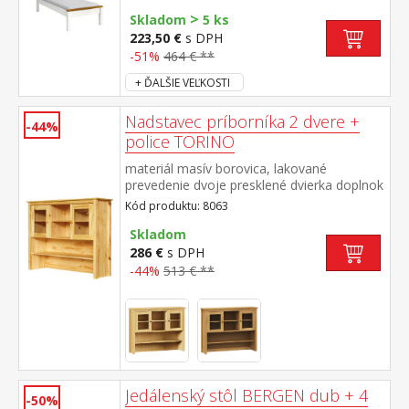
× 200 cm a rošt R1 vhodný doplnok úložný
>
priestor 8009B
Skladom
5 ks
223,50 €
s DPH
-51%
464 € **
+ ĎALŠIE VEĽKOSTI
Nadstavec príborníka 2 dvere +
-44%
police TORINO
materiál masív borovica, lakované
prevedenie dvoje presklené dvierka doplnok
príborníka TORINO 8062
Kód produktu: 8063
Skladom
286 €
s DPH
-44%
513 € **
Jedálenský stôl BERGEN dub + 4
-50%