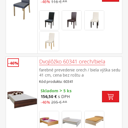
-46%
116 € **
Dvojlôžko 60341 orech/biela
-46%
farebné prevedenie orech / biela výška sedu
41 cm, cena bez roštu a
matraca odporúčaný rozmer matraca 160 ×
Kód produktu: 60341
200 cm alebo 2 kusy 80 × 200 cm a rošt
>
R2 nočný stolík 60140 nie je v cene, k
Skladom
5 ks
dvojlôžku možné dokúpiť úložný priestor
156,50 €
s DPH
147A
-46%
295 € **