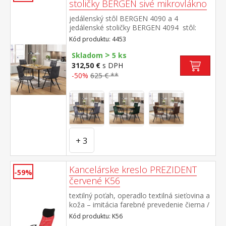
stoličky BERGEN sivé mikrovlákno
jedálenský stôl BERGEN 4090 a 4
jedálenské stoličky BERGEN 4094 stôl:
doska MDF, farebné prevedenie dub
Kód produktu: 4453
Wotan kovová konštrukcia, farebné
>
prevedenie čierna stolička: poťah brúsená
Skladom
5 ks
koža – imitácia mikrovlákno, farebné
312,50 €
s DPH
prevedenie antracitová kovová konštrukcia,
-50%
625 € **
farebné prevedenie čierna výška sedu
stoličky 51 cm rozmer stola (š/h/v) 140 × 80
× 75 cm rozmer stoličky (š/h/v) 45 × 53 × 88
cm
+ 3
Kancelárske kreslo PREZIDENT
-59%
červené K56
textilný poťah, operadlo textilná sieťovina a
koža – imitácia farebné prevedenie čierna /
červená chrómovaný kríž, hojdací
Kód produktu: K56
mechanizmus výška sedu 45-51