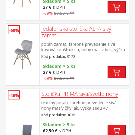
>
Skladom
5 ks
27 €
s DPH
-69%
89,50 € **
Jedálenská stolička ALFA sivý
-69%
zamat
poťah zamat, farebné prevedenie sivá
kovová konštrukcia, nohy masív buk, výška
sedu 46 cm
Kód produktu: 3172
>
Skladom
5 ks
27 €
s DPH
-69%
89,50 € **
Stolička PRIMA sivá/svetlé nohy
-46%
textilný poťah, farebné prevedenie sivá
nohy masív číry lak, výška sedu 47
cm odporúčaná nosnosť do 120 kg
Kód produktu: 3038
>
Skladom
5 ks
62,50 €
s DPH