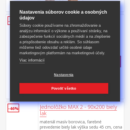
Nastavenia súborov cookie a osobných
údajov
Nadstavec ESO 3-dverový 11535
-43%
buk
Súbory cookie používame na zhromažďovanie a
analýzu informácií o výkone a používaní stránky, na
farebné prevedenie buk nadstavec pre
zabezpečenie funkcií sociálnych médií a na zlepšenie
skriňu 11530
a prispôsobenie obsahu a reklám. So súhlasom
Kód produktu: 11535
môžeme tiež odovzdať určité osobné údaje
marketingovým platformám na marketingové účely.
>
Skladom
5 ks
Viac informácií
161 €
s DPH
-43%
286 € **
Nastavenia
Povoliť všetko
Jednolôžko MAX 2 - 90x200 biely
-46%
lak
materiál masív borovica, farebné
prevedenie biely lak výška sedu 45 cm, cena