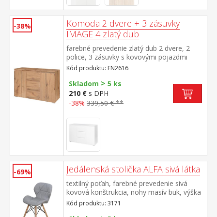
Komoda 2 dvere + 3 zásuvky
-38%
IMAGE 4 zlatý dub
farebné prevedenie zlatý dub 2 dvere, 2
police, 3 zásuvky s kovovými pojazdmi
Kód produktu: FN2616
>
Skladom
5 ks
210 €
s DPH
-38%
339,50 € **
Jedálenská stolička ALFA sivá látka
-69%
textilný poťah, farebné prevedenie sivá
kovová konštrukcia, nohy masív buk, výška
sedu 46 cm
Kód produktu: 3171