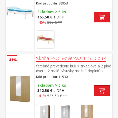
bez roštu a matraca odporúčaný rozmer
Kód produktu: 8895B
matraca 90 × 200 cm (M2, M5, M9, M12,
>
M24, M26) a rošt R1 vhodný doplnok
Skladom
5 ks
úložný priestor 8009B
165,50 €
s DPH
-46%
308 € **
Skriňa ESO 3-dverová 11530 buk
-41%
farebné prevedenie buk 1 zrkadlové a 2 plné
dvere, 2 malé zásuvky možné doplniť o
nadstavec 11535
Kód produktu: 11530
>
Skladom
5 ks
312,50 €
s DPH
-41%
535,50 € **