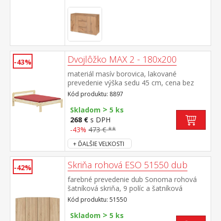
Dvojlôžko MAX 2 - 180x200
-43%
materiál masív borovica, lakované
prevedenie výška sedu 45 cm, cena bez
roštu a matraca odporúčaný rozmer
Kód produktu: 8897
matraca 180 × 200 cm alebo 2 kusy 90 ×
>
200 cm a rošt R4 alebo 2 kusy R1 vhodný
Skladom
5 ks
doplnok úložný priestor 8009
268 €
s DPH
-43%
473 € **
+ ĎALŠIE VEĽKOSTI
Skriňa rohová ESO 51550 dub
-42%
farebné prevedenie dub Sonoma rohová
šatníková skriňa, 9 políc a šatníková
tyč možné doplniť o nadstavec 51555
Kód produktu: 51550
>
Skladom
5 ks