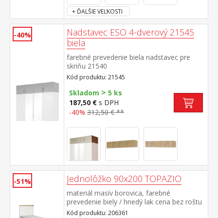
+ ĎALŠIE VEĽKOSTI
Nadstavec ESO 4-dverový 21545
-40%
biela
farebné prevedenie biela nadstavec pre
skriňu 21540
Kód produktu: 21545
>
Skladom
5 ks
187,50 €
s DPH
-40%
312,50 € **
Jednolôžko 90x200 TOPAZIO
-51%
materiál masív borovica, farebné
prevedenie biely / hnedý lak cena bez roštu
a matraca odporúčaný rozmer matraca 90
Kód produktu: 206361