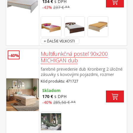
134 €
s DPH
-43%
237 € **
+ ĎALŠIE VEĽKOSTI
Multifunkčná posteľ 90x200
-40%
MICHIGAN dub
farebné prevedenie dub Kronberg 2 úložné
zásuvky s kovovými pojazdmi, rozmer
zásuvky (š/v/h) 56 × 11 × 34 cm rozmer niky
Kód produktu: 471727
(š/v/h) 69 × 36 × 26 cm, zásuvky a nika sú v
cene matrac a rošt nie sú v cene,
Skladom
odporúčaný rozmer matraca 90 × 200 cm k
170 €
s DPH
posteli je nutné použiť samonosný rošt v
-40%
285,50 € **
ráme 90 × 200 cm (7154 alebo
7861) odporúčaná maximálna nosnosť 100
kg