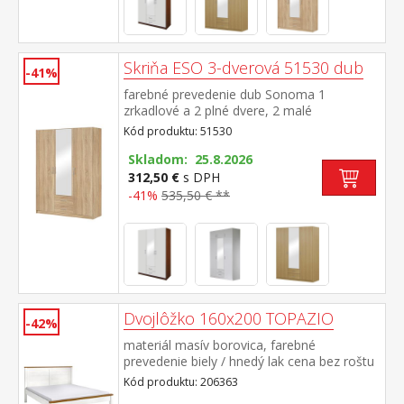
Skriňa ESO 3-dverová 51530 dub
-41%
farebné prevedenie dub Sonoma 1
zrkadlové a 2 plné dvere, 2 malé
zásuvky možné doplniť o nadstavec 51535
Kód produktu: 51530
Skladom: 25.8.2026
312,50 €
s DPH
-41%
535,50 € **
Dvojlôžko 160x200 TOPAZIO
-42%
materiál masív borovica, farebné
prevedenie biely / hnedý lak cena bez roštu
a matraca odporúčaný rozmer matraca 160
Kód produktu: 206363
× 200 cm alebo 2 kusy 80 × 200 cm a rošt