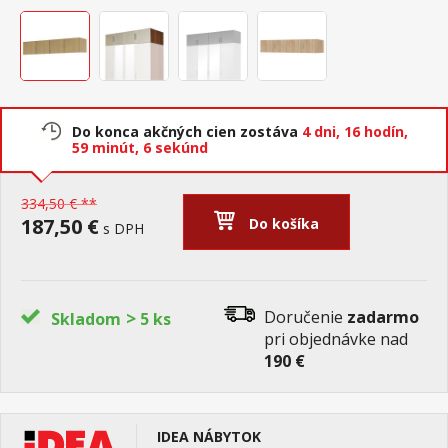
Do konca akčných cien zostáva
4 dni,
16 hodín,
59 minút,
5 sekúnd
334,50 € **
187,50 €
Do košíka
s DPH
>
Doručenie
zadarmo
Skladom
5 ks
pri objednávke nad
190 €
IDEA NÁBYTOK