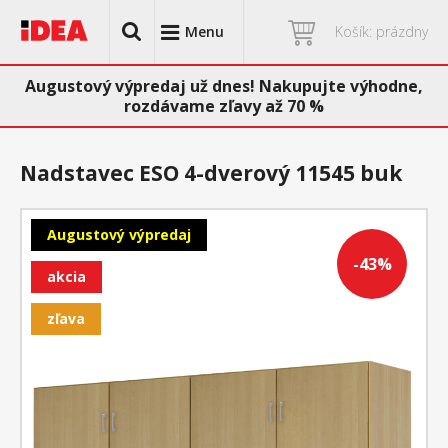
Menu
Košík: prázdny
Augustový výpredaj už dnes! Nakupujte výhodne,
rozdávame zľavy až 70 %
Nadstavec ESO 4-dverový 11545 buk
Augustový výpredaj
-43%
akcia
zľava