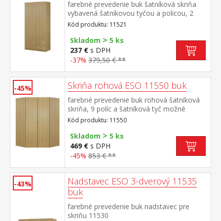
farebné prevedenie buk šatníková skriňa
vybavená šatníkovou tyčou a policou, 2
malé zásuvky možné doplniť o nadstavec
Kód produktu: 11521
11525
>
Skladom
5 ks
237 €
s DPH
-37%
379,50 € **
Skriňa rohová ESO 11550 buk
-45%
farebné prevedenie buk rohová šatníková
skriňa, 9 políc a šatníková tyč možné
doplniť o nadstavec 11555
Kód produktu: 11550
>
Skladom
5 ks
469 €
s DPH
-45%
853 € **
Nadstavec ESO 3-dverový 11535
-43%
buk
farebné prevedenie buk nadstavec pre
skriňu 11530