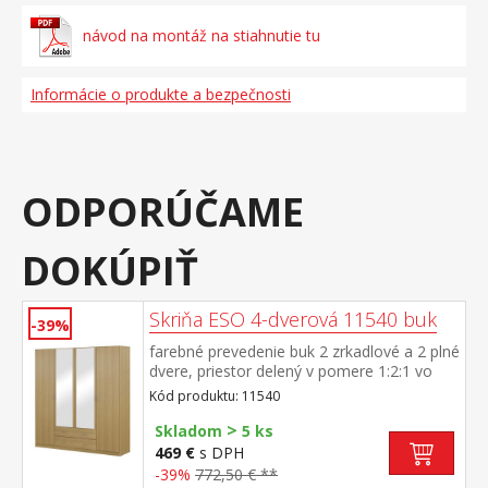
návod na montáž na stiahnutie tu
Informácie o produkte a bezpečnosti
ODPORÚČAME
DOKÚPIŤ
Skriňa ESO 4-dverová 11540 buk
-39%
farebné prevedenie buk 2 zrkadlové a 2 plné
dvere, priestor delený v pomere 1:2:1 vo
všetkých troch častiach šatníková tyč a
Kód produktu: 11540
polica, v strednej časti dole 2
>
zásuvky možné doplniť o nadstavec 11545
Skladom
5 ks
469 €
s DPH
-39%
772,50 € **