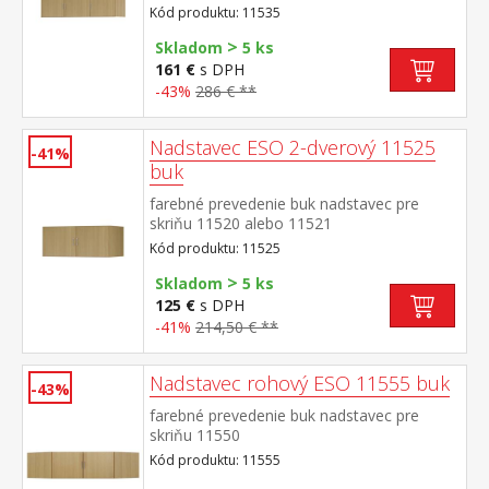
Kód produktu: 11535
>
Skladom
5 ks
161 €
s DPH
-43%
286 € **
Nadstavec ESO 2-dverový 11525
-41%
buk
farebné prevedenie buk nadstavec pre
skriňu 11520 alebo 11521
Kód produktu: 11525
>
Skladom
5 ks
125 €
s DPH
-41%
214,50 € **
Nadstavec rohový ESO 11555 buk
-43%
farebné prevedenie buk nadstavec pre
skriňu 11550
Kód produktu: 11555