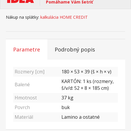
Pomáhame Vám šetriť
Nákup na splátky:
kalkulácia HOME CREDIT
Parametre
Podrobný popis
Rozmery [cm]
180 × 53 × 39 (š × h × v)
KARTÓN: 1 ks (rozmery,
Balené
š/v/d: 52 × 8 × 185 cm)
Hmotnost
37
kg
Povrch
buk
Materiál
Lamino a ostatné