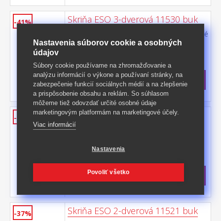
Skriňa ESO 3-dverová 11530 buk
-41%
farebné prevedenie buk 1 zrkadlové a 2 plné
Nastavenia súborov cookie a osobných
dvere, 2 malé zásuvky možné doplniť o
nadstavec 11535
údajov
Kód produktu: 11530
Súbory cookie používame na zhromažďovanie a
>
Skladom
5 ks
analýzu informácií o výkone a používaní stránky, na
312,50 €
s DPH
zabezpečenie funkcií sociálnych médií a na zlepšenie
-41%
535,50 € **
a prispôsobenie obsahu a reklám. So súhlasom
môžeme tiež odovzdať určité osobné údaje
marketingovým platformám na marketingové účely.
Skriňa ESO 2-dverová 11520 buk
-38%
Viac informácií
farebné prevedenie buk šatníková skriňa
vybavená šatníkovou tyčou a
policou možné doplniť o nadstavec 11525
Nastavenia
Kód produktu: 11520
>
Skladom
5 ks
Povoliť všetko
179 €
s DPH
-38%
290 € **
Skriňa ESO 2-dverová 11521 buk
-37%