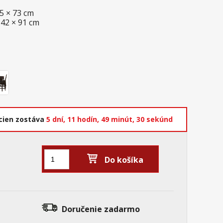
75 × 73 cm
 42 × 91 cm
cien zostáva
5 dní,
11 hodín,
49 minút,
29 sekúnd
Do košíka
Doručenie
zadarmo