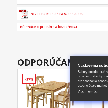
návod na montáž na stiahnutie tu
Informácie o produkte a bezpečnosti
ODPORÚČAME DOKÚ
Nastavenia súbo
Súbory cookie použív
používaní stránky, na
-37%
-33%
prispôsobenie obsahu
osobné údaje marketi
Viac informácií