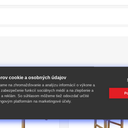
PIŤ
rov cookie a osobných údajov
ame na zhromažďovanie a analýzu informácií o výkone a
 zabezpečenie funkcií sociálnych médií a na zlepšenie a
Po
-36%
 a reklám. So súhlasom môžeme tiež odovzdať určité
ngovým platformám na marketingové účely.