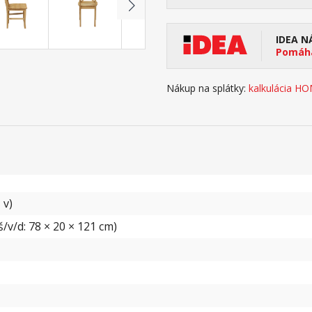
IDEA N
Pomáha
Nákup na splátky:
kalkulácia H
 v)
/v/d: 78 × 20 × 121 cm)