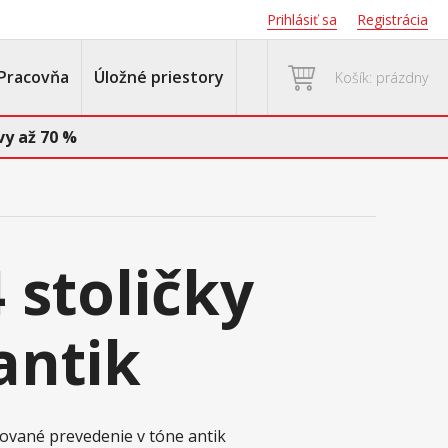
Prihlásiť sa
Registrácia
Pracovňa
Úložné priestory
Košík: prázdny
y až 70 %
4 stoličky
antik
kované prevedenie v tóne antik