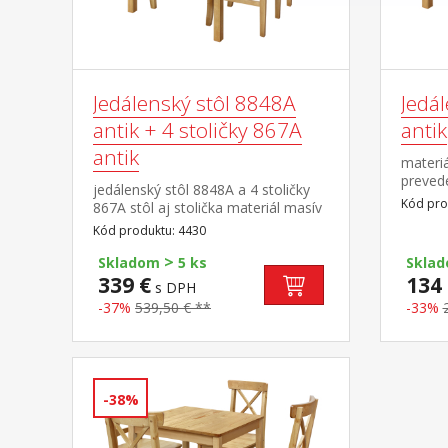
Jedálenský stôl 8848A
Jedá
antik + 4 stoličky 867A
antik
antik
materiá
prevede
jedálenský stôl 8848A a 4 stoličky
Kód pro
867A stôl aj stolička materiál masív
borovica, lakované prevedenie v
Kód produktu: 4430
tóne antik výška sedu stoličky 45,5
>
cm rozmer stola (š/h/v): 118 × 75 ×
Skladom
5 ks
Skla
73 cm rozmer stoličky (š/h/v): 42 ×
339 €
134 
s DPH
42 × 91 cm
-37%
539,50 € **
-33%
-38%