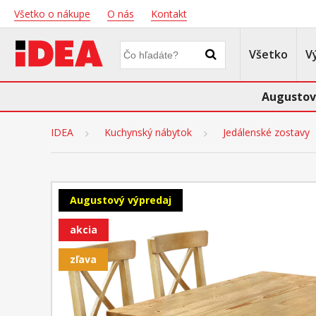
Všetko o nákupe
O nás
Kontakt
Všetko
V
Augustov
IDEA
Kuchynský nábytok
Jedálenské zostavy
Augustový výpredaj
akcia
zľava