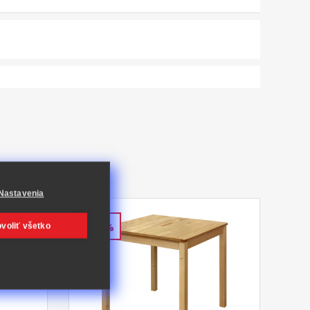
Nastavenia
voliť všetko
-36%