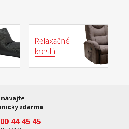
Relaxačné
kreslá
dnávajte
onicky zdarma
00 44 45 45