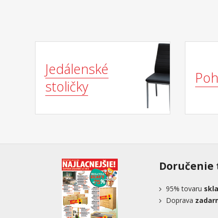
Jedálenské
Poh
stoličky
Doručenie 
95%
tovaru
skl
Doprava
zadar