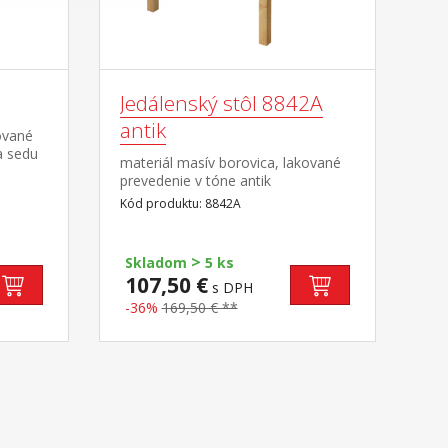
Jedálenský stôl 8842A
antik
ované
a sedu
materiál masív borovica, lakované
prevedenie v tóne antik
Kód produktu: 8842A
>
Skladom
5 ks
107,50 €
s DPH
-36%
169,50 € **