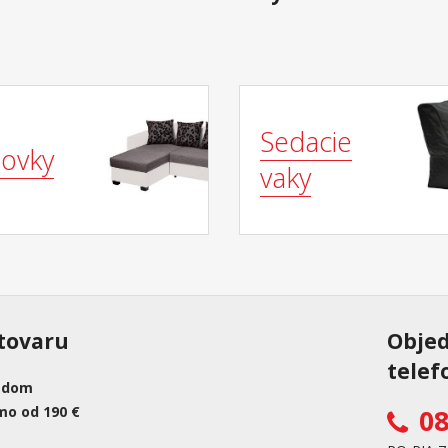
Sedacie
ovky
vaky
tovaru
Obje
telef
adom
mo od 190 €
08