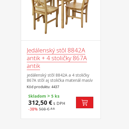
Jedálenský stôl 8842A
antik + 4 stoličky 867A
antik
jedálenský stôl 8842A a 4 stoličky
867A stôl aj stolička materiál masív
borovica, lakované prevedenie v
Kód produktu: 4437
tóne antik výška sedu stoličky 45,5
>
cm rozmer stola (š/h/v): 75 × 75 ×
Skladom
5 ks
73 cm rozmer stoličky (š/h/v): 42 ×
312,50 €
s DPH
42 × 91 cm
-38%
508 € **