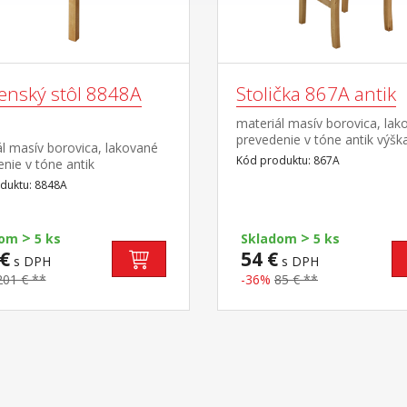
lenský stôl 8848A
Stolička 867A antik
materiál masív borovica, lak
prevedenie v tóne antik výšk
l masív borovica, lakované
45,5 cm
Kód produktu: 867A
nie v tóne antik
duktu: 8848A
>
>
dom
5 ks
Skladom
5 ks
€
54 €
s DPH
s DPH
201 € **
-36%
85 € **