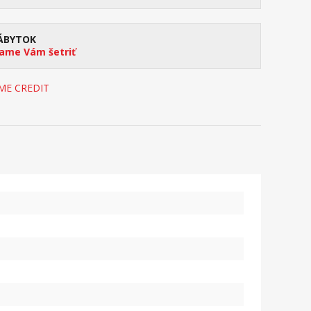
ÁBYTOK
me Vám šetriť
OME CREDIT