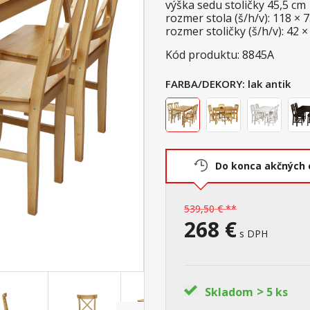
výška sedu stoličky 45,5 cm
rozmer stola (š/h/v): 118 × 
rozmer stoličky (š/h/v): 42 ×
Kód produktu: 8845A
FARBA/DEKORY:
lak antik
Do konca akčných 
539,50 € **
268 €
s DPH
>
Skladom
5 ks