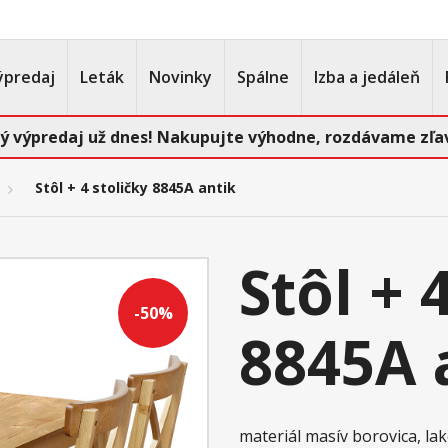
ýpredaj
Leták
Novinky
Spálne
Izba a jedáleň
ý výpredaj už dnes! Nakupujte výhodne, rozdávame zľav
Stôl + 4 stoličky 8845A antik
Stôl + 
-50%
8845A 
materiál masív borovica, la