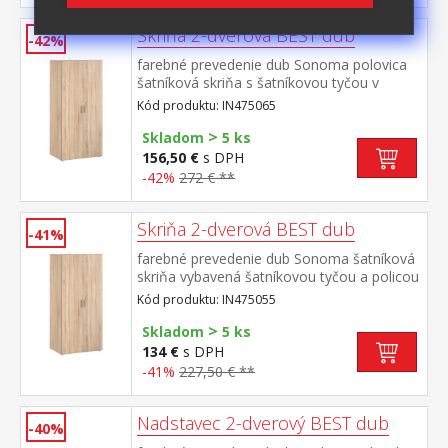
Skriňa 2-dverová BEST dub
-42%
farebné prevedenie dub Sonoma polovica
šatníková skriňa s šatníkovou tyčou v
druhej polovici 3 police, z toho 2 variabilné
Kód produktu: IN475065
rozmer police (š/h) 38 × 40 cm ku skrini je
>
možno dokúpiť nadstavec IN405064
Skladom
5 ks
156,50 €
s DPH
-42%
272 € **
Skriňa 2-dverová BEST dub
-41%
farebné prevedenie dub Sonoma šatníková
skriňa vybavená šatníkovou tyčou a policou
rozmer police (š/h) 78 × 40 cm ku skrini je
Kód produktu: IN475055
možno dokúpiť nadstavec IN405064
>
Skladom
5 ks
134 €
s DPH
-41%
227,50 € **
Nadstavec 2-dverový BEST dub
-40%