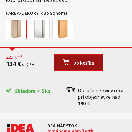
Kód produktu: IN282990
FARBA/DEKORY:
dub Sonoma
223 € **
134 €
Do košíka
s DPH
>
Doručenie
zadarmo
Skladom
5 ks
pri objednávke nad
190 €
IDEA NÁBYTOK
Pomáhame Vám šetriť