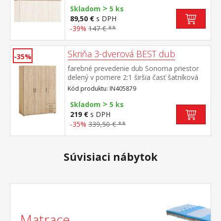
>
Skladom
5 ks
89,50 €
s DPH
-39%
147 € **
Skriňa 3-dverová BEST dub
-35%
farebné prevedenie dub Sonoma priestor
delený v pomere 2:1 širšia časť šatníková
tyč, užšia časť 2 variabilné police, 2
Kód produktu: IN405879
zásuvky ku skrini je možno dokúpiť
>
nadstavec IN405069
Skladom
5 ks
219 €
s DPH
-35%
339,50 € **
Súvisiaci nábytok
Matrace