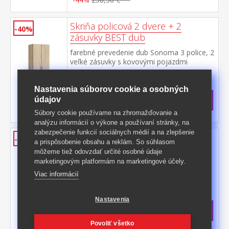
Skriňa policová 2 dvere + 2
-40%
zásuvky BEST dub
farebné prevedenie dub Sonoma 3 police, 2
veľké zásuvky s kovovými pojazdmi
Kód produktu: IN107862
>
Nastavenia súborov cookie a osobných
Skladom
5 ks
údajov
156,50 €
s DPH
-40%
263 € **
Súbory cookie používame na zhromažďovanie a
analýzu informácií o výkone a používaní stránky, na
zabezpečenie funkcií sociálnych médií a na zlepšenie
Skriňa policová 2-dverová BEST
-43%
a prispôsobenie obsahu a reklám. So súhlasom
dub
môžeme tiež odovzdať určité osobné údaje
marketingovým platformám na marketingové účely.
farebné prevedenie dub Sonoma 3 police,
rozmer police (š/h) 78 × 33 cm
Viac informácií
Kód produktu: IN115923
>
Skladom
5 ks
Nastavenia
143 €
s DPH
-43%
254,50 € **
Povoliť všetko