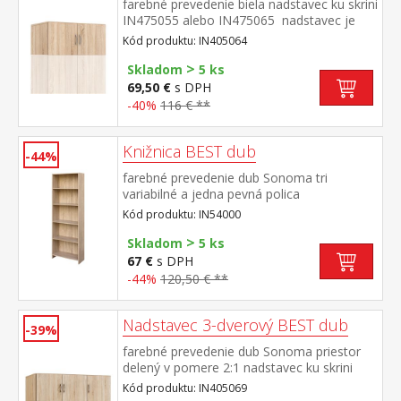
farebné prevedenie biela nadstavec ku skrini
IN475055 alebo IN475065 nadstavec je
súčasťou skrine a nemožno ho zostaviť
Kód produktu: IN405064
samostatne
>
Skladom
5 ks
69,50 €
s DPH
-40%
116 € **
Knižnica BEST dub
-44%
farebné prevedenie dub Sonoma tri
variabilné a jedna pevná polica
Kód produktu: IN54000
>
Skladom
5 ks
67 €
s DPH
-44%
120,50 € **
Nadstavec 3-dverový BEST dub
-39%
farebné prevedenie dub Sonoma priestor
delený v pomere 2:1 nadstavec ku skrini
IN405879 nadstavec je súčasťou skrine a
Kód produktu: IN405069
nemožno ho zostaviť samostatne