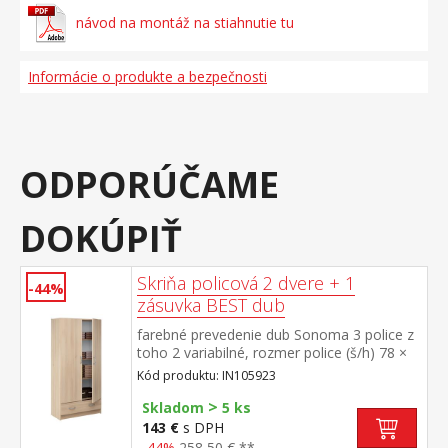
návod na montáž na stiahnutie tu
Informácie o produkte a bezpečnosti
ODPORÚČAME
DOKÚPIŤ
Skriňa policová 2 dvere + 1
-44%
zásuvka BEST dub
farebné prevedenie dub Sonoma 3 police z
toho 2 variabilné, rozmer police (š/h) 78 ×
30 cm 1 široká zásuvka s kovovými
Kód produktu: IN105923
pojazdmi
>
Skladom
5 ks
143 €
s DPH
-44%
258,50 € **