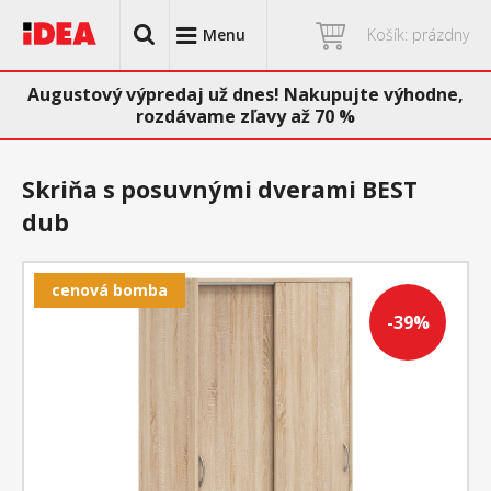
Menu
Košík: prázdny
Augustový výpredaj už dnes! Nakupujte výhodne,
rozdávame zľavy až 70 %
Skriňa s posuvnými dverami BEST
dub
cenová bomba
-39%