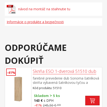
návod na montáž na stiahnutie tu
Informácie o produkte a bezpečnosti
ODPORÚČAME
DOKÚPIŤ
Skriňa ESO 1-dverová 51510 dub
-41%
farebné prevedenie dub Sonoma šatníková
skriňa vybavená šatníkovou tyčou a
policou možné doplniť o nadstavec 51515
Kód produktu: 51510
>
Skladom
5 ks
143 €
s DPH
-41%
245,50 € **