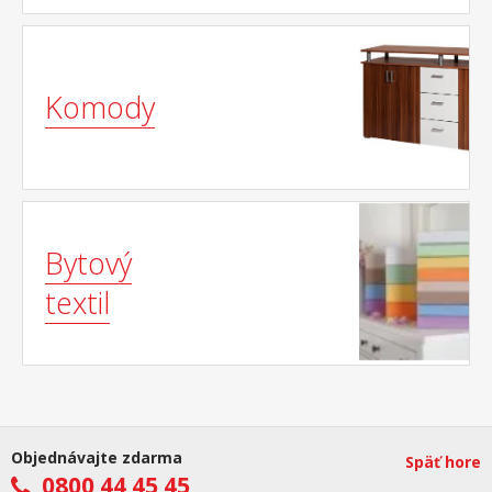
Komody
Bytový
textil
Objednávajte zdarma
Späť hore
0800 44 45 45