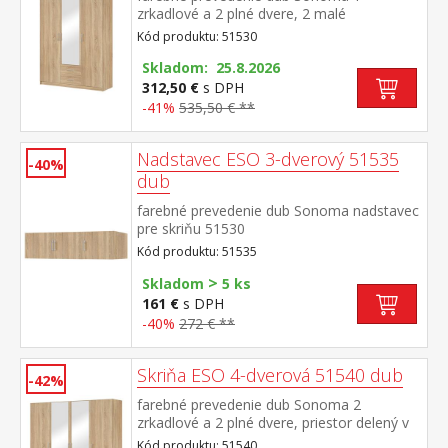
zrkadlové a 2 plné dvere, 2 malé
zásuvky možné doplniť o nadstavec 51535
Kód produktu: 51530
Skladom: 25.8.2026
312,50 €
s DPH
-41%
535,50 € **
Nadstavec ESO 3-dverový 51535
-40%
dub
farebné prevedenie dub Sonoma nadstavec
pre skriňu 51530
Kód produktu: 51535
>
Skladom
5 ks
161 €
s DPH
-40%
272 € **
Skriňa ESO 4-dverová 51540 dub
-42%
farebné prevedenie dub Sonoma 2
zrkadlové a 2 plné dvere, priestor delený v
pomere 1:2:1 vo všetkých troch častiach
Kód produktu: 51540