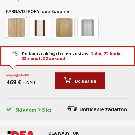
FARBA/DEKORY:
dub Sonoma
Do konca akčných cien zostáva
7 dní,
22 hodín,
23 minút,
51 sekúnd
812,50 € **
469 €
Do košíka
s DPH
>
Doručenie
zadarmo
Skladom
5 ks
IDEA NÁBYTOK