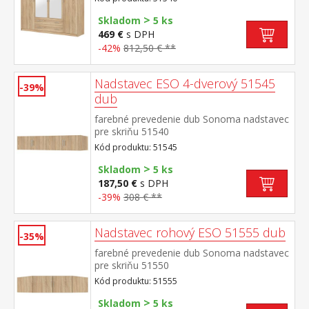
šatníková tyč a polica, v strednej časti dole
>
2 zásuvky možné doplniť o nadstavec
Skladom
5 ks
51545
469 €
s DPH
-42%
812,50 € **
Nadstavec ESO 4-dverový 51545
-39%
dub
farebné prevedenie dub Sonoma nadstavec
pre skriňu 51540
Kód produktu: 51545
>
Skladom
5 ks
187,50 €
s DPH
-39%
308 € **
Nadstavec rohový ESO 51555 dub
-35%
farebné prevedenie dub Sonoma nadstavec
pre skriňu 51550
Kód produktu: 51555
>
Skladom
5 ks