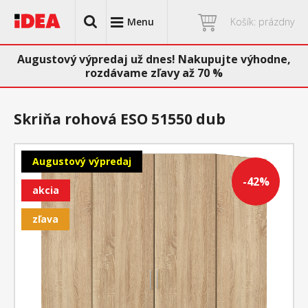
Menu
Košík: prázdny
Augustový výpredaj už dnes! Nakupujte výhodne,
rozdávame zľavy až 70 %
Skriňa rohová ESO 51550 dub
Augustový výpredaj
-42%
akcia
zľava